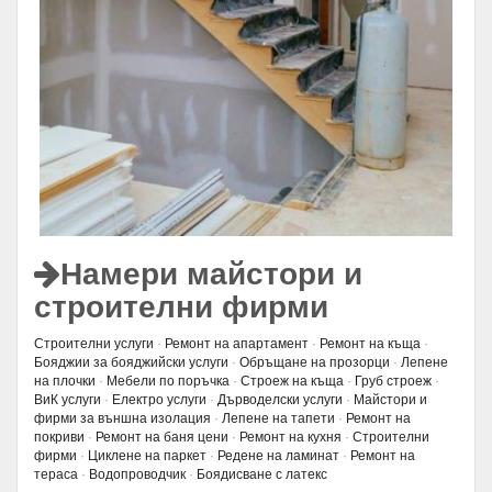
Намери майстори и
строителни фирми
Строителни услуги
·
Ремонт на апартамент
·
Ремонт на къща
·
Бояджии за бояджийски услуги
·
Обръщане на прозорци
·
Лепене
на плочки
·
Мебели по поръчка
·
Строеж на къща
·
Груб строеж
·
ВиК услуги
·
Електро услуги
·
Дърводелски услуги
·
Майстори и
фирми за външна изолация
·
Лепене на тапети
·
Ремонт на
покриви
·
Ремонт на баня цени
·
Ремонт на кухня
·
Строителни
фирми
·
Циклене на паркет
·
Редене на ламинат
·
Ремонт на
тераса
·
Водопроводчик
·
Боядисване с латекс