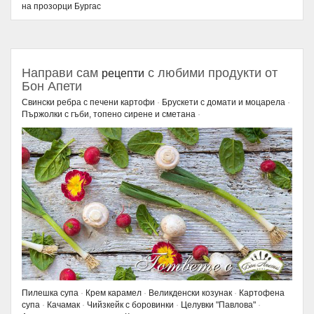
на прозорци Бургас
Направи сам
с любими продукти от
рецепти
Бон Апети
Свински ребра с печени картофи
·
Брускети с домати и моцарела
·
Пържолки с гъби, топено сирене и сметана
·
Пилешка супа
·
Крем карамел
·
Великденски козунак
·
Картофена
супа
·
Качамак
·
Чийзкейк с боровинки
·
Целувки "Павлова"
·