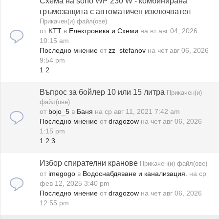
Схема на sono WP 230 W - комбинирана
гръмозащита с автоматичен изключвател
Прикачен(и) файл(ове)
от
KTT
в
Електроника и Схеми
на вт авг 04, 2026
10:15 am
Последно мнение
от
zz_stefanov
на чет авг 06, 2026
9:54 pm
1
2
Въпрос за бойлер 10 или 15 литра
Прикачен(и)
файл(ове)
от
bojo_5
в
Баня
на ср авг 11, 2021 7:42 am
Последно мнение
от
dragozow
на чет авг 06, 2026
1:15 pm
1
2
3
Избор спирателни кранове
Прикачен(и) файл(ове)
от
imegogo
в
Водоснабдяване и канализация.
на ср
фев 12, 2025 3:40 pm
Последно мнение
от
dragozow
на чет авг 06, 2026
12:55 pm