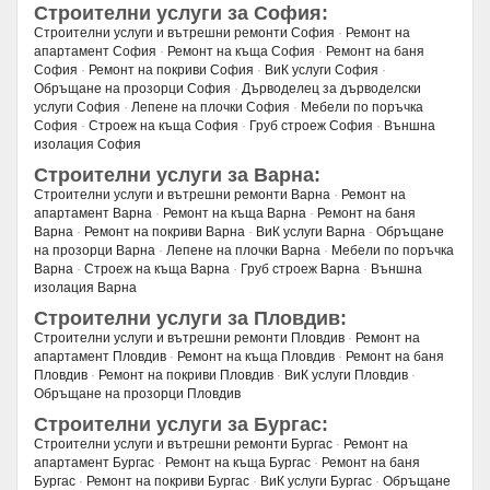
Строителни услуги за София:
Строителни услуги и вътрешни ремонти София
·
Ремонт на
апартамент София
·
Ремонт на къща София
·
Ремонт на баня
София
·
Ремонт на покриви София
·
ВиК услуги София
·
Обръщане на прозорци София
·
Дърводелец за дърводелски
услуги София
·
Лепене на плочки София
·
Мебели по поръчка
София
·
Строеж на къща София
·
Груб строеж София
·
Външна
изолация София
Строителни услуги за Варна:
Строителни услуги и вътрешни ремонти Варна
·
Ремонт на
апартамент Варна
·
Ремонт на къща Варна
·
Ремонт на баня
Варна
·
Ремонт на покриви Варна
·
ВиК услуги Варна
·
Обръщане
на прозорци Варна
·
Лепене на плочки Варна
·
Мебели по поръчка
Варна
·
Строеж на къща Варна
·
Груб строеж Варна
·
Външна
изолация Варна
Строителни услуги за Пловдив:
Строителни услуги и вътрешни ремонти Пловдив
·
Ремонт на
апартамент Пловдив
·
Ремонт на къща Пловдив
·
Ремонт на баня
Пловдив
·
Ремонт на покриви Пловдив
·
ВиК услуги Пловдив
·
Обръщане на прозорци Пловдив
Строителни услуги за Бургас:
Строителни услуги и вътрешни ремонти Бургас
·
Ремонт на
апартамент Бургас
·
Ремонт на къща Бургас
·
Ремонт на баня
Бургас
·
Ремонт на покриви Бургас
·
ВиК услуги Бургас
·
Обръщане