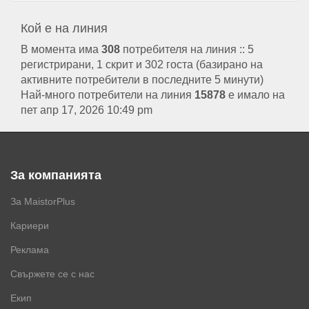
Кой е на линия
В момента има
308
потребителя на линия :: 5
регистрирани, 1 скрит и 302 госта (базирано на
активните потребители в последните 5 минути)
Най-много потребители на линия
15878
е имало на
пет апр 17, 2026 10:49 pm
За компанията
За MaistorPlus
Кариери
Реклама
Свържете се с нас
Екип