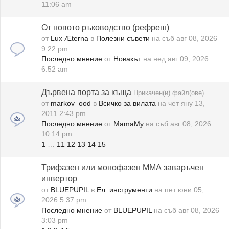
11:06 am
От новото ръководство (рефреш)
от
Lux Æterna
в
Полезни съвети
на съб авг 08, 2026
9:22 pm
Последно мнение
от
Новакът
на нед авг 09, 2026
6:52 am
Дървена порта за къща
Прикачен(и) файл(ове)
от
markov_ood
в
Всичко за вилата
на чет яну 13,
2011 2:43 pm
Последно мнение
от
MamaMy
на съб авг 08, 2026
10:14 pm
1
…
11
12
13
14
15
Трифазен или монофазен ММА заваръчен
инвертор
от
BLUEPUPIL
в
Ел. инструменти
на пет юни 05,
2026 5:37 pm
Последно мнение
от
BLUEPUPIL
на съб авг 08, 2026
3:03 pm