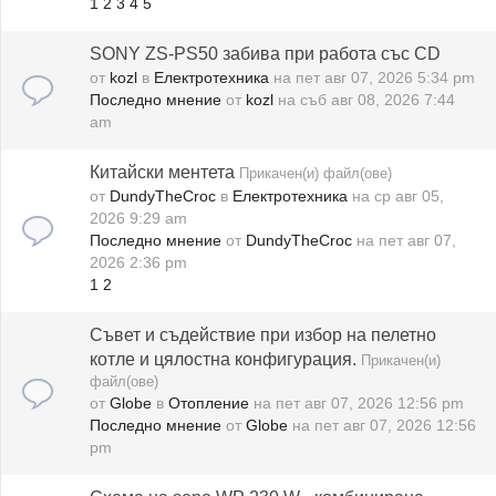
1
2
3
4
5
SONY ZS-PS50 забива при работа със CD
от
kozl
в
Електротехника
на пет авг 07, 2026 5:34 pm
Последно мнение
от
kozl
на съб авг 08, 2026 7:44
am
Китайски ментета
Прикачен(и) файл(ове)
от
DundyTheCroc
в
Електротехника
на ср авг 05,
2026 9:29 am
Последно мнение
от
DundyTheCroc
на пет авг 07,
2026 2:36 pm
1
2
Съвет и съдействие при избор на пелетно
котле и цялостна конфигурация.
Прикачен(и)
файл(ове)
от
Globe
в
Отопление
на пет авг 07, 2026 12:56 pm
Последно мнение
от
Globe
на пет авг 07, 2026 12:56
pm