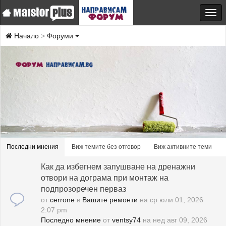
Начало
Форуми
Последни мнения
Виж темите без отговор
Виж активните теми
Как да избегнем запушване на дренажни
отвори на дограма при монтаж на
подпрозоречен перваз
от
cerrone
в
Вашите ремонти
на ср юли 01, 2026
2:07 pm
Последно мнение
от
ventsy74
на нед авг 09, 2026