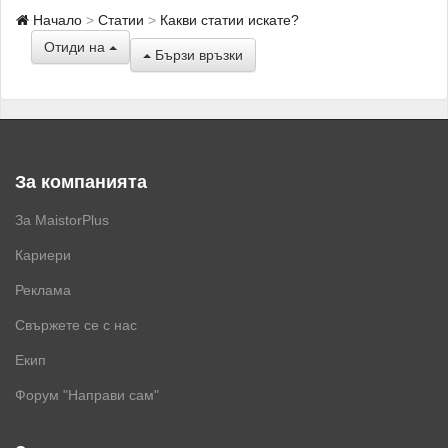
Начало
Статии
Какви статии искате?
Отиди на
Бързи връзки
За компанията
За MaistorPlus
Кариери
Реклама
Свържете се с нас
Екип
Форум "Направи сам"