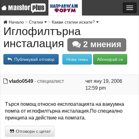
Начало
Статии
Какви статии искате?
Иглофилтърна
инсталация
2 мнения
Публикувай отговор
Нова тема
Абонирай се
vlado0549
- специалист
чет яну 19, 2006
12:59 pm
Търся помощ относно експлоатацията на вакуумна
помпа от иглофилтърна инсталация.По специално
принципа на действие на помпата.
Отговори с цитат