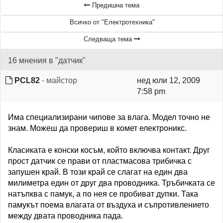
Предишна тема
Всичко от "Електротехника"
Следваща тема
16 мнения в "датчик"
PCL82
- майстор
нед юли 12, 2009
7:58 pm
Има специализирани чипове за влага. Модел точно не
знам. Можеш да провериш в комет електроникс.
Класиката е конски косъм, който включва контакт. Друг
прост датчик се прави от пластмасова трибичка с
запушен край. В този край се слагат на един два
милиметра един от друг два проводника. Тръбичката се
натъпква с памук, а по нея се пробиват дупки. Така
памукът поема влагата от въздуха и съпротивлението
между двата проводника пада.