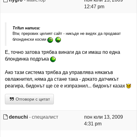
12:47 pm
Trifun написа:
Btw, прерових целият сайт - никъде не видях да продават
блондински косми
Е, точно затова трябва винаги да си имаш по една
блондинка подръка
Ако тази система трябва да управлява някакъв
овлажнител, няма да стане така - докато датчикът
реагира, бидонът ще се е изпразнил... бидонът казах
Отговори с цитат
denuchi
- специалист
пон юли 13, 2009
4:31 pm