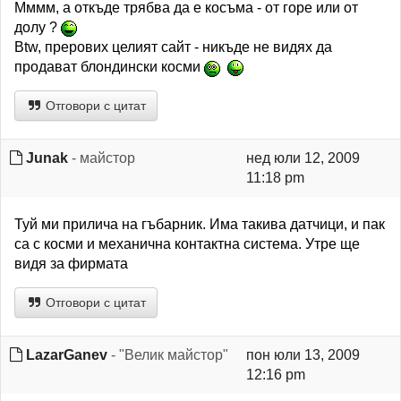
Мммм, а откъде трябва да е косъма - от горе или от
долу ?
Btw, прерових целият сайт - никъде не видях да
продават блондински косми
Отговори с цитат
Junak
- майстор
нед юли 12, 2009
11:18 pm
Туй ми прилича на гъбарник. Има такива датчици, и пак
са с косми и механична контактна система. Утре ще
видя за фирмата
Отговори с цитат
LazarGanev
- "Велик майстор"
пон юли 13, 2009
12:16 pm