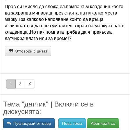
Прав си !мисля да сложа ел.помпа към кладениц,която
да захранва минаващ през стаята на няколко места
маркуч за капково напояване,който да връща
излишната вода през умалител в края на маркуча пак в
кладенеца .Но пак помпата трябва да я прекъсва
датчик за влага или за време!?
Отговори с цитат
1
2
Тема "датчик" | Включи се в
дискусията:
Публикувай отговор
Нова тема
Абонирай се