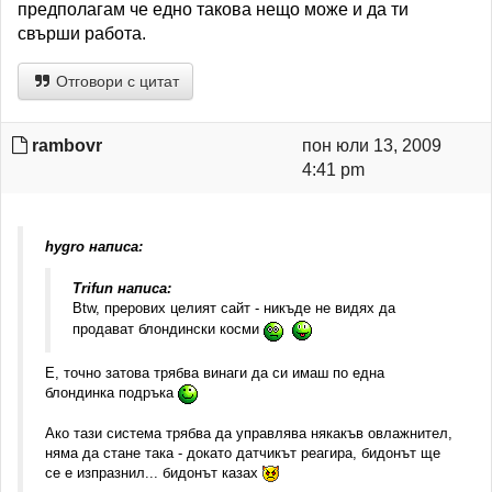
предполагам че едно такова нещо може и да ти
свърши работа.
Отговори с цитат
rambovr
пон юли 13, 2009
4:41 pm
hygro написа:
Trifun написа:
Btw, прерових целият сайт - никъде не видях да
продават блондински косми
Е, точно затова трябва винаги да си имаш по една
блондинка подръка
Ако тази система трябва да управлява някакъв овлажнител,
няма да стане така - докато датчикът реагира, бидонът ще
се е изпразнил... бидонът казах