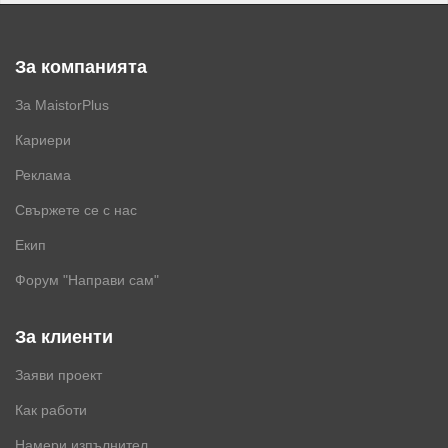
За компанията
За MaistorPlus
Кариери
Реклама
Свържете се с нас
Екип
Форум "Направи сам"
За клиенти
Заяви проект
Как работи
Намери изпълнител