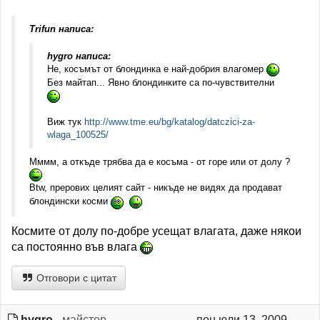
Trifun написа:
hygro написа:
Не, косъмът от блондинка е най-добрия влагомер
Без майтап... Явно блондинките са по-чувствителни
Виж тук
http://www.tme.eu/bg/katalog/datczici-za-
wlaga_100525/
Мммм, а откъде трябва да е косъма - от горе или от долу ?
Btw, прерових целият сайт - никъде не видях да продават
блондински косми
Космите от долу по-добре усещат влагата, даже някои
са постоянно във влага
Отговори с цитат
hygro
- майстор
пон юли 13, 2009