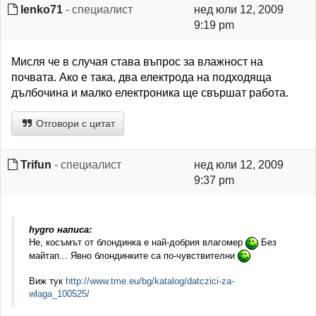
lenko71
- специалист
нед юли 12, 2009
9:19 pm
Мисля че в случая става въпрос за влажност на
почвата. Ако е така, два електрода на подходяща
дълбочина и малко електроника ще свършат работа.
Отговори с цитат
Trifun
- специалист
нед юли 12, 2009
9:37 pm
hygro написа:
Не, косъмът от блондинка е най-добрия влагомер
Без
майтап... Явно блондинките са по-чувствителни
Виж тук
http://www.tme.eu/bg/katalog/datczici-za-
wlaga_100525/