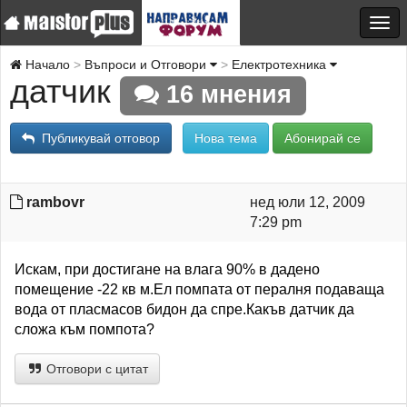
Начало
Въпроси и Отговори
Електротехника
датчик
16 мнения
Публикувай отговор
Нова тема
Абонирай се
rambovr
нед юли 12, 2009
7:29 pm
Искам, при достигане на влага 90% в дадено
помещение -22 кв м.Ел помпата от пералня подаваща
вода от пласмасов бидон да спре.Какъв датчик да
сложа към помпота?
Отговори с цитат