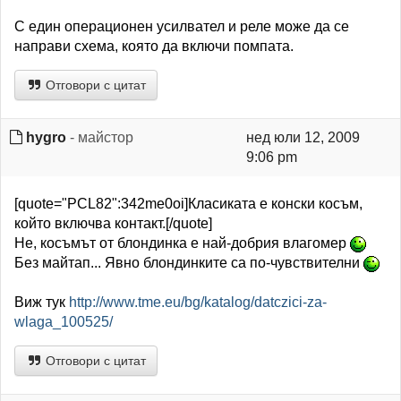
С един операционен усилвател и реле може да се
направи схема, която да включи помпата.
Отговори с цитат
hygro
- майстор
нед юли 12, 2009
9:06 pm
[quote="PCL82":342me0oi]Класиката е конски косъм,
който включва контакт.[/quote]
Не, косъмът от блондинка е най-добрия влагомер
Без майтап... Явно блондинките са по-чувствителни
Виж тук
http://www.tme.eu/bg/katalog/datczici-za-
wlaga_100525/
Отговори с цитат