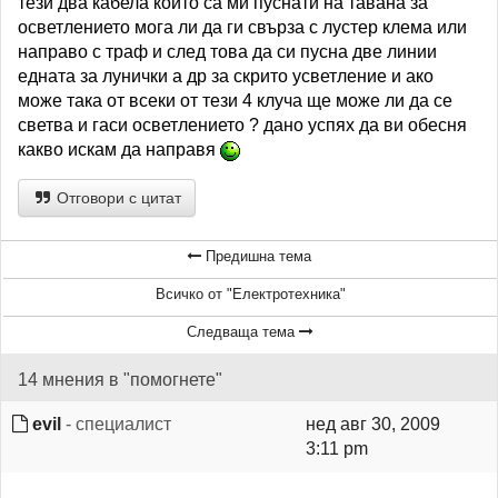
тези два кабела които са ми пуснати на тавана за
осветлението мога ли да ги свърза с лустер клема или
направо с траф и след това да си пусна две линии
едната за лунички а др за скрито усветление и ако
може така от всеки от тези 4 клуча ще може ли да се
светва и гаси осветлението ? дано успях да ви обесня
какво искам да направя
Отговори с цитат
Предишна тема
Всичко от "Електротехника"
Следваща тема
14 мнения в "помогнете"
evil
- специалист
нед авг 30, 2009
3:11 pm