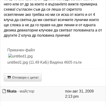
него или от др за които е вързан!ето вижте примерна
схема! съгласен съм да се леша от скритото
осветление ако трябва но ми се иска от които и от 4
клуча да светна да ми светват всичките лунички които
ще сложа а не да го правя на две линии и от едната
двоика девиаторни клучове да светват половината а от
другите 2 клуча др половина лунички!
Прикачен файл
untitled1.jpg (11.49 KиБ) Видяна 4605 пъти
Отговори с цитат
fikata
- майстор
пон авг 31, 2009
2:13 pm