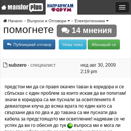
Начало
Въпроси и Отговори
Електротехника
помогнете
14 мнения
Публикувай отговор
Нова тема
Абонирай се
subzero
- специалист
нед авг 30, 2009
2:19 pm
предстои ми да си правя окачен таван в коридора и се
сблъсках с един проблем за които искам да ви попитам!
значи в коридора са ми пуснали за осветлението 4
девиаторни клуча до всяка врата по един като са
свързани два по два и до тавана са ми пуснати два
кабела за предстоящото ми осветление! надявам се че
успях да ви го обесня до тук
въпроса ми е мога ли