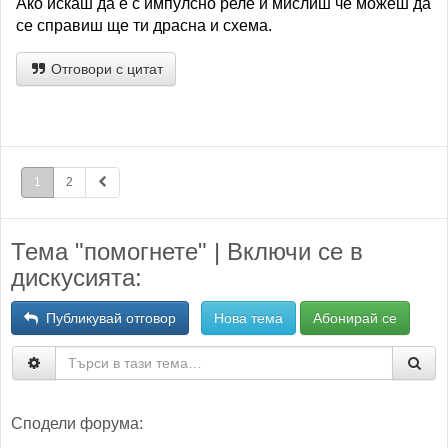
Ако искаш да е с импулсно реле и мислиш че можеш да
се справиш ще ти драсна и схема.
Отговори с цитат
1
2
Тема "помогнете" | Включи се в
дискусията:
Публикувай отговор
Нова тема
Абонирай се
Сподели форума: