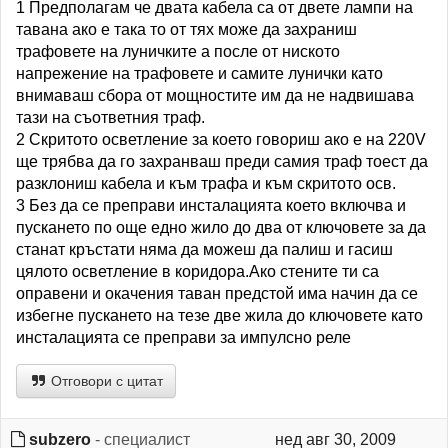
1 Предполагам че двата кабела са от двете лампи на
тавана ако е така то от тях може да захраниш
трафовете на луничките а после от ниското
напрежение на трафовете и самите лунички като
внимаваш сбора от мощностите им да не надвишава
тази на съответния траф.
2 Скритото осветление за което говориш ако е на 220V
ще трябва да го захранваш преди самия траф тоест да
разклониш кабела и към трафа и към скритото осв.
3 Без да се преправи инсталацията което включва и
пускането по още едно жило до два от ключовете за да
станат кръстати няма да можеш да палиш и гасиш
цялото осветление в коридора.Ако стените ти са
оправени и окачения таван предстой има начин да се
избегне пускането на тезе две жила до ключовете като
инсталацията се преправи за импулсно реле
Отговори с цитат
subzero
- специалист
нед авг 30, 2009