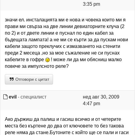
3:35 pm
значи ел. инсталацията ми е нова и човека които ми я
прави ми свърза на две линии девиаторните клуча (2
по 2) и от двете линии е пуснал по един кабел за
бъдещата лампата! а не ми се кърти за да пускам нови
кабели защото преклучих с измазването на стенити
преди 2 месеца ,но за мое съжаление не си пуснах
кабелите в гофре
! може ли да ми обясниш малко
повече за импулсното реле?
Отговори с цитат
evil
- специалист
нед авг 30, 2009
4:47 pm
Ако държиш да палиш и гасиш всичко и от четерите
места без къртене до два от ключовете то без такова
реле няма да стане.Бутоните с който ще се пали и гаси