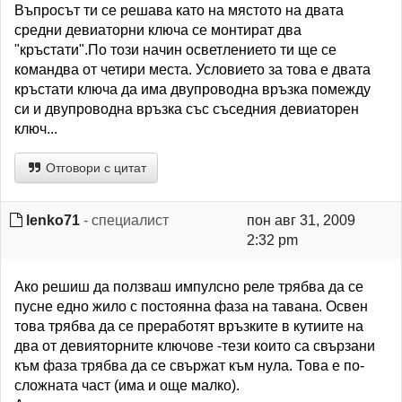
Въпросът ти се решава като на мястото на двата
средни девиаторни ключа се монтират два
"кръстати".По този начин осветлението ти ще се
командва от четири места. Условието за това е двата
кръстати ключа да има двупроводна връзка помежду
си и двупроводна връзка със съседния девиаторен
ключ...
Отговори с цитат
lenko71
- специалист
пон авг 31, 2009
2:32 pm
Ако решиш да ползваш импулсно реле трябва да се
пусне едно жило с постоянна фаза на тавана. Освен
това трябва да се преработят връзките в кутиите на
два от девияторните ключове -тези които са свързани
към фаза трябва да се свържат към нула. Това е по-
сложната част (има и още малко).