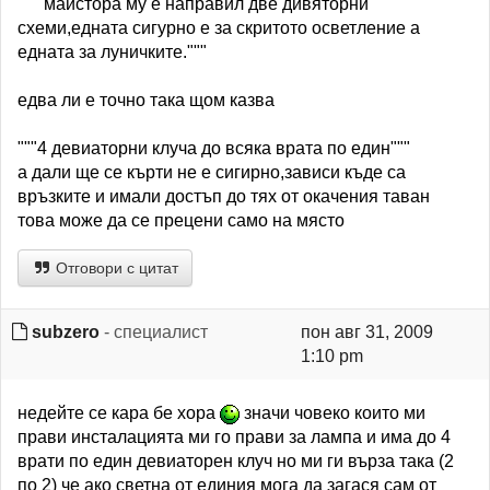
""""майстора му е направил две дивяторни
схеми,едната сигурно е за скритото осветление а
едната за луничките."""
едва ли е точно така щом казва
"""4 девиаторни клуча до всяка врата по един"""
а дали ще се кърти не е сигирно,зависи къде са
връзките и имали достъп до тях от окачения таван
това може да се прецени само на място
Отговори с цитат
subzero
- специалист
пон авг 31, 2009
1:10 pm
недейте се кара бе хора
значи човеко които ми
прави инсталацията ми го прави за лампа и има до 4
врати по един девиаторен клуч но ми ги върза така (2
по 2) че ако светна от единия мога да загася сам от