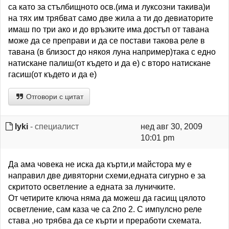
са като за стълбищното осв.(има и луксозни такива)и
на тях им трябват само две жила а ти до девиаторите
имаш по три ако и до връзките има достъп от тавана
може да се преправи и да се постави такова реле в
тавана (в близост до някоя луна например)така с едно
натискане палиш(от където и да е) с второ натискане
гасиш(от където и да е)
Отговори с цитат
lyki
- специалист
нед авг 30, 2009
10:01 pm
Да ама човека не иска да кърти,и майстора му е
направил две дивяторни схеми,едната сигурно е за
скритото осветление а едната за луничките.
От четирите ключа няма да можеш да гасищ цялото
осветление, сам каза че са 2по 2. С импулсно реле
става ,но трябва да се кърти и преработи схемата.