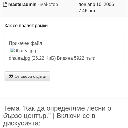
masteradmin
- майстор
пон апр 10, 2006
7:46 am
Как се правят рамки
Прикачен файл
dhaiea.jpg (26.22 KиБ) Видяна 5922 пъти
Отговори с цитат
Тема "Как да определяме лесни о
бързо център." | Включи се в
дискусията: