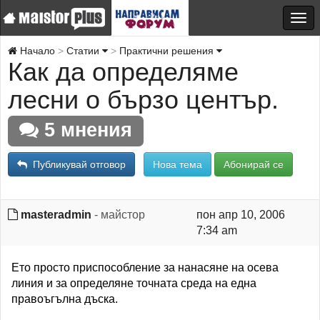
Начало
Статии
Практични решения
Как да определяме
лесни о бързо център.
5 мнения
Публикувай отговор
Нова тема
Абонирай се
masteradmin
- майстор
пон апр 10, 2006
7:34 am
Ето просто приспособление за нанасяне на осева
линия и за определяне точната среда на една
правоъгълна дъска.