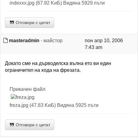
indexxx.jpg (67.92 KиБ) Видяна 5929 пъти
Отговори с цитат
masteradmin
- майстор
пон апр 10, 2006
7:43 am
Докато сме на дърводелска вълна ето ви един
ограничител на хода на фрезата.
Прикачен файл
freza.jpg (47.83 KиБ) Видяна 5925 пъти
Отговори с цитат