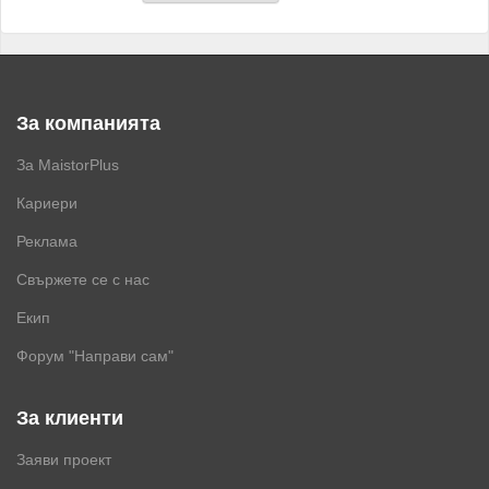
За компанията
За MaistorPlus
Кариери
Реклама
Свържете се с нас
Екип
Форум "Направи сам"
За клиенти
Заяви проект