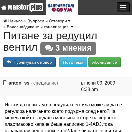
Начало
Въпроси и Отговори
Водоснабдяване и канализация.
Питане за редуцил
вентил
3 мнения
Публикувай отговор
Нова тема
Абонирай се
anton_ss
- специалист
вт юни 09, 2009
6:38 pm
Искам да попитам на редуцил вентила може ли да се
регулира налягането което подържа след него?На
модела който гледах в магазина отгоре на черното
пластмасово капаче беше написано 1-4ADJ,това
означавали нещо конкретно?Дане би като се върти и