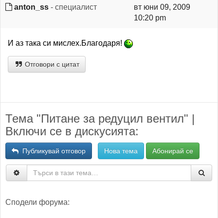
anton_ss
- специалист
вт юни 09, 2009
10:20 pm
И аз така си мислех.Благодаря!
Отговори с цитат
Тема "Питане за редуцил вентил" |
Включи се в дискусията:
Публикувай отговор
Нова тема
Абонирай се
Сподели форума: