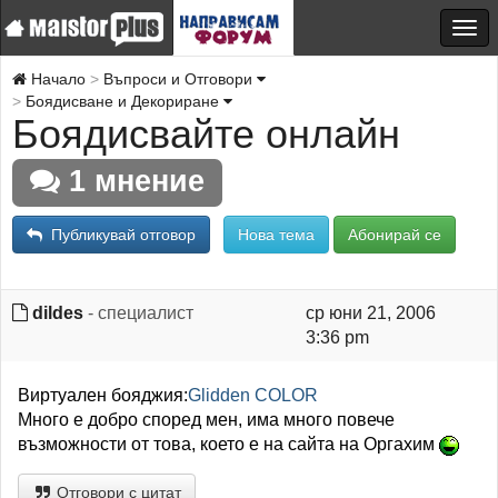
Начало
Въпроси и Отговори
Боядисване и Декориране
Боядисвайте онлайн
1 мнение
Публикувай отговор
Нова тема
Абонирай се
dildes
- специалист
ср юни 21, 2006
3:36 pm
Виртуален бояджия:
Glidden COLOR
Много е добро според мен, има много повече
възможности от това, което е на сайта на Оргахим
Отговори с цитат