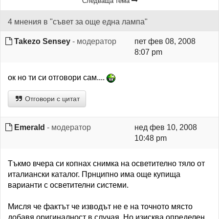
Следваща тема
4 мнения в "съвет за още една лампа"
Takezo Sensey
- модератор
пет фев 08, 2008
8:07 pm
ок но ти си отговори сам....
Отговори с цитат
Emerald
- модератор
нед фев 10, 2008
10:48 pm
Тъкмо вчера си копнах снимка на осветително тяло от
италиански каталог. Прнципно има още купища
варианти с осветителни системи.
Мисля че фактът че изводът не е на точното място
добавя оригиналност в случая. Но изисква определен