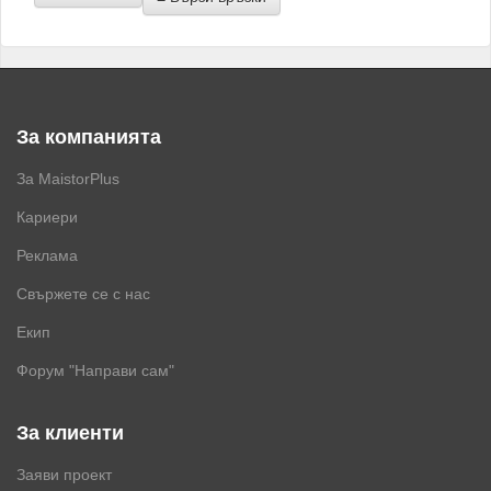
За компанията
За MaistorPlus
Кариери
Реклама
Свържете се с нас
Екип
Форум "Направи сам"
За клиенти
Заяви проект