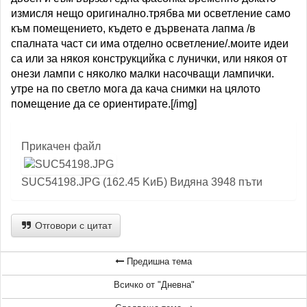
измисля нещо оригинално.трябва ми осветление само
към помещението, където е дървената лапма /в
спалната част си има отделно осветление/.моите идеи
са или за някоя конструкцийка с лунички, или някоя от
онези лампи с няколко малки насочващи лампички.
утре на по светло мога да кача снимки на цялото
помещение да се ориентирате.[/img]
Прикачен файл
SUC54198.JPG (162.45 KиБ) Видяна 3948 пъти
Отговори с цитат
Предишна тема
Всичко от "Дневна"