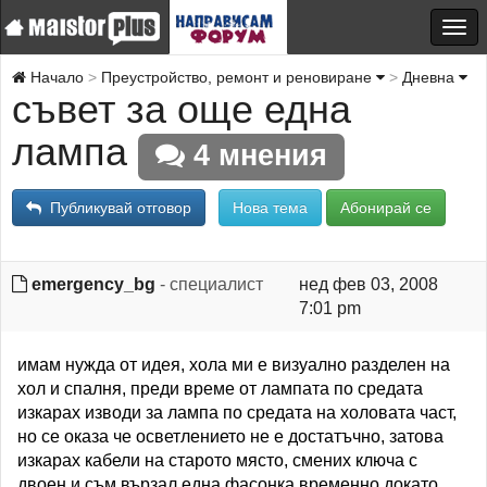
Начало
Преустройство, ремонт и реновиране
Дневна
съвет за още една
лампа
4 мнения
Публикувай отговор
Нова тема
Абонирай се
emergency_bg
- специалист
нед фев 03, 2008
7:01 pm
имам нужда от идея, хола ми е визуално разделен на
хол и спалня, преди време от лампата по средата
изкарах изводи за лампа по средата на холовата част,
но се оказа че осветлението не е достатъчно, затова
изкарах кабели на старото място, смених ключа с
двоен и съм вързал една фасонка временно докато