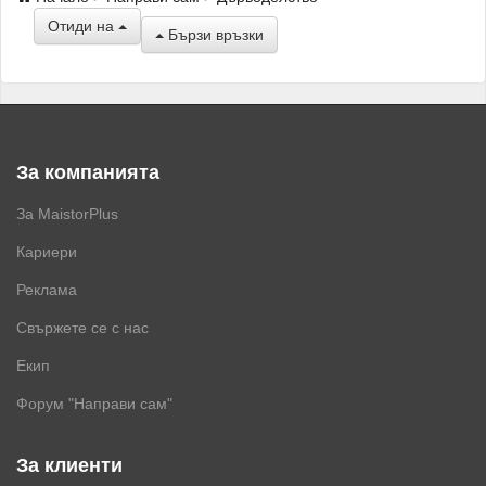
Отиди на
Бързи връзки
За компанията
За MaistorPlus
Кариери
Реклама
Свържете се с нас
Екип
Форум "Направи сам"
За клиенти