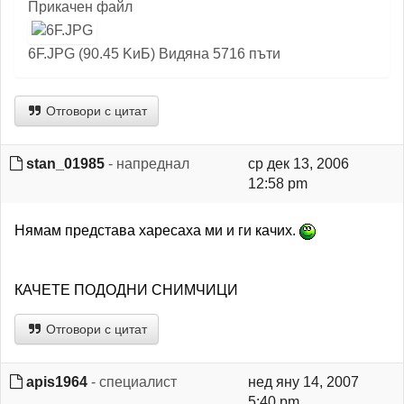
Прикачен файл
6F.JPG (90.45 KиБ) Видяна 5716 пъти
Отговори с цитат
stan_01985
- напреднал
ср дек 13, 2006
12:58 pm
Нямам представа харесаха ми и ги качих.
КАЧЕТЕ ПОДОДНИ СНИМЧИЦИ
Отговори с цитат
apis1964
- специалист
нед яну 14, 2007
5:40 pm