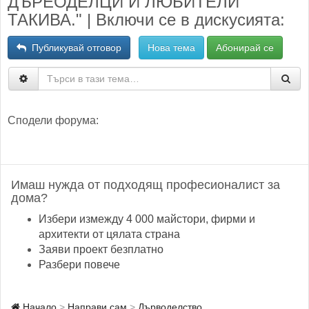
ДЪРЕОДЕЛЦИ И ЛЮБИТЕЛИ
ТАКИВА." | Включи се в дискусията:
Публикувай отговор
Нова тема
Абонирай се
Сподели форума:
Имаш нужда от подходящ професионалист за
дома?
Избери измежду 4 000 майстори, фирми и
архитекти от цялата страна
Заяви проект безплатно
Разбери повече
Начало
Направи сам
Дърводелство