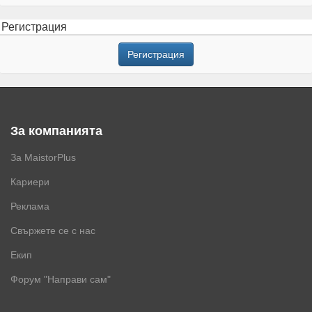
Регистрация
Регистрация
За компанията
За MaistorPlus
Кариери
Реклама
Свържете се с нас
Екип
Форум "Направи сам"