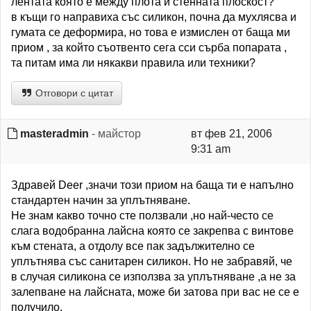
лентата която е между плота и стенната плоскост?
в къщи го направиха със силикон, почна да мухлясва и
гумата се деформира, но това е измислен от баща ми
приом , за който съотвенто сега сси сърба попарата ,
та питам има ли някакви правила или техники?
Отговори с цитат
masteradmin
- майстор
вт фев 21, 2006
9:31 am
Здравей Deer ,значи този приом на баща ти е напълно
стандартен начин за уплътняване.
Не знам какво точно сте ползвали ,но най-често се
слага водобранна лайсна която се закрепва с винтове
към стената, а отдолу все пак задължително се
уплътнява със санитарен силикон. Но не забравяй, че
в случая силикона се използва за уплътняване ,а не за
залепване на лайсната, може би затова при вас не се е
получило.