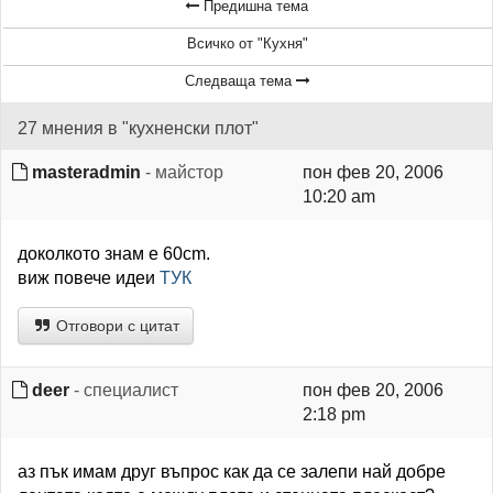
Предишна тема
Всичко от "Кухня"
Следваща тема
27 мнения в "кухненски плот"
masteradmin
- майстор
пон фев 20, 2006
10:20 am
доколкото знам е 60cm.
виж повече идеи
ТУК
Отговори с цитат
deer
- специалист
пон фев 20, 2006
2:18 pm
аз пък имам друг въпрос как да се залепи най добре