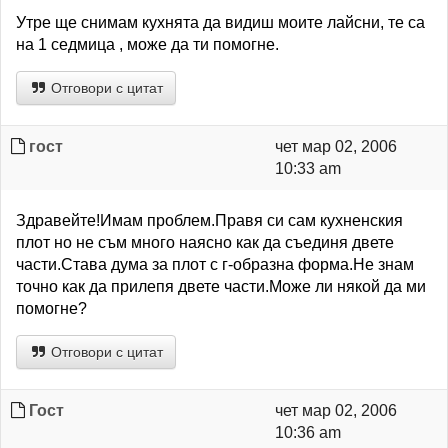
Утре ще снимам кухнята да видиш моите лайсни, те са
на 1 седмица , може да ти помогне.
Отговори с цитат
гост
чет мар 02, 2006
10:33 am
Здравейте!Имам проблем.Правя си сам кухненския
плот но не съм много наясно как да съединя двете
части.Става дума за плот с г-образна форма.Не знам
точно как да прилепя двете части.Може ли някой да ми
помогне?
Отговори с цитат
Гост
чет мар 02, 2006
10:36 am