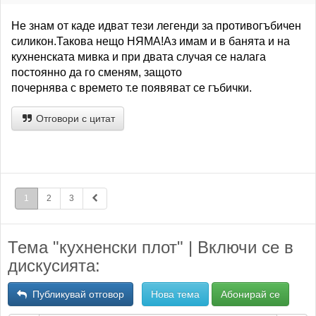
Не знам от каде идват тези легенди за противогъбичен
силикон.Такова нещо НЯМА!Аз имам и в банята и на
кухненската мивка и при двата случая се налага
постоянно да го сменям, защото
почернява с времето т.е появяват се гъбички.
Отговори с цитат
1
2
3
Тема "кухненски плот" | Включи се в
дискусията:
Публикувай отговор
Нова тема
Абонирай се