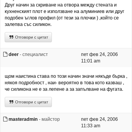
Друг начин за скриване на отвора между стената и
кухненският плот е използване на алуминиев или друг
подобен ъглов профил (от тези за плочки ) ,който се
залепва със силикон.
Отговори с цитат
deer
- специалист
пет фев 24, 2006
11:01 am
щом наистина става по този начин значи някъде бърка ,
някоя подробност , наи- вероятно в това кото казваш ,
че силикона не е за лепене а за запълване на фугата.
Отговори с цитат
masteradmin
- майстор
пет фев 24, 2006
11:33 am