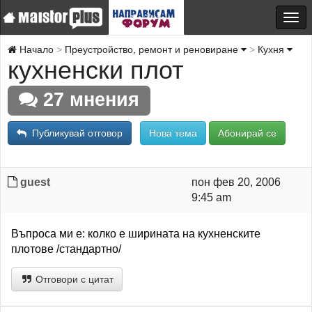
Начало
Преустройство, ремонт и реновиране
Кухня
кухненски плот
27 мнения
Публикувай отговор
Нова тема
Абонирай се
guest
пон фев 20, 2006
9:45 am
Въпроса ми е: колко е ширината на кухненските
плотове /стандартно/
Отговори с цитат