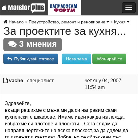
Начало
Преустройство, ремонт и реновиране
Кухня
За проектите за кухня...
3 мнения
Публикувай отговор
Нова тема
Абонирай се
vache
- специалист
чет яну 04, 2007
11:54 am
Здравейте,
вкъщи решихме с мъжа ми да си направим сами
кухненските шкафове. Имаме идеи как да изглежда,
избрахме си плотове и плоскоти... Сега сядам да
направя чертежите на всяка плоскост, за да дадем да
ги изрежат и кантоват. Добре, но се сблъсквам със