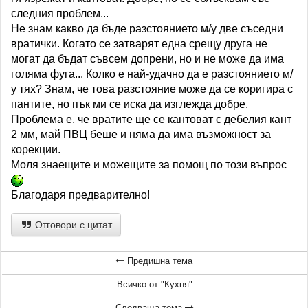
следния проблем...
Не знам какво да бъде разстоянието м/у две съседни
вратички. Когато се затварят една срещу друга не
могат да бъдат съвсем допрени, но и не може да има
голяма фуга... Колко е най-удачно да е разстоянието м/
у тях? Знам, че това разстояние може да се коригира с
пантите, но пък ми се иска да изглежда добре.
Проблема е, че вратите ще се кантоват с дебелия кант
2 мм, май ПВЦ беше и няма да има възможност за
корекции.
Моля знаещите и можещите за помощ по този въпрос
Благодаря предварително!
Отговори с цитат
Предишна тема
Всичко от "Кухня"
Следваща тема