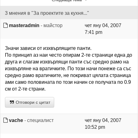
3 мнения в "За проектите за кухня..."
masteradmin
- майстор
чет яну 04, 2007
7:41 pm
Значи зависи от изхвърлящите панти.
По принцип аз наи често опирам 2-те страници една до
друга и слагам изхвърлящи панти със средно рамо на
изхвърляне на вратичките. По този начи понеже са със
средно рамо вратичките, не покриват цялата страница
ами само половината по този начин се получата по 0.9
см от 2-те страни.
Отговори с цитат
vache
- специалист
чет яну 04, 2007
10:52 pm