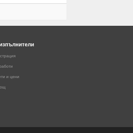
 изпълнители
истрация
работи
ти и цени
ощ