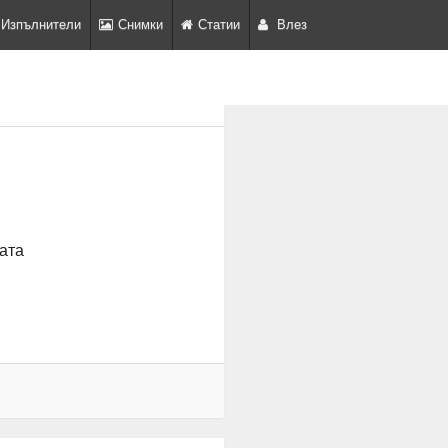
Изпълнители
Снимки
Статии
Влез
ата