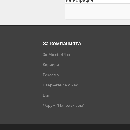
Регистрация
За компанията
За MaistorPlus
Кариери
Реклама
Свържете се с нас
Екип
Форум "Направи сам"