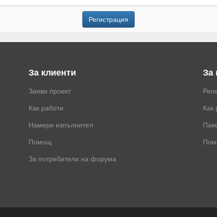
Регистрация
За клиенти
За
Заяви проект
Рег
Как работи
Как 
Намери изпълнител
Паке
Помощ
Пом
За потребители на форума