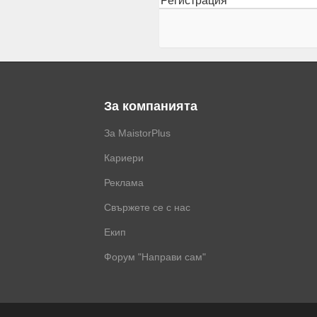
Регистрация
За компанията
За MaistorPlus
Кариери
Реклама
Свържете се с нас
Екип
Форум "Направи сам"