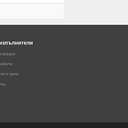
 изпълнители
истрация
работи
ти и цени
ощ