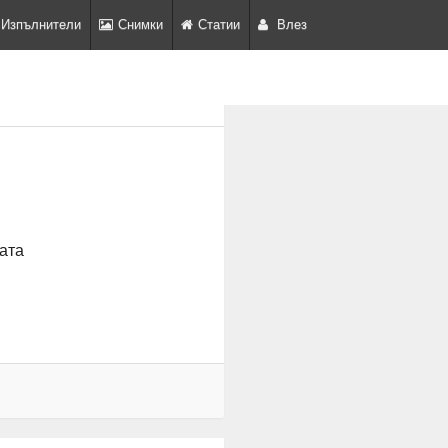
Изпълнители
Снимки
Статии
Влез
ата