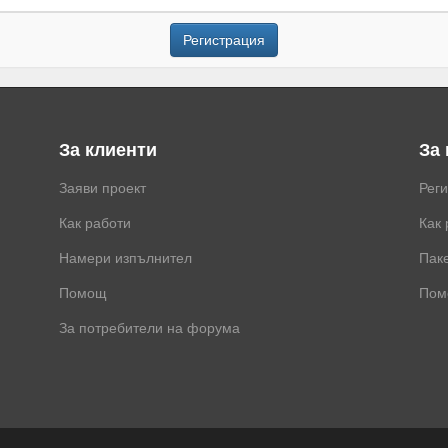
Регистрация
За клиенти
За
Заяви проект
Рег
Как работи
Как 
Намери изпълнител
Паке
Помощ
Пом
За потребители на форума