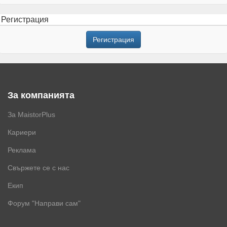
Регистрация
Регистрация
За компанията
За MaistorPlus
Кариери
Реклама
Свържете се с нас
Екип
Форум "Направи сам"