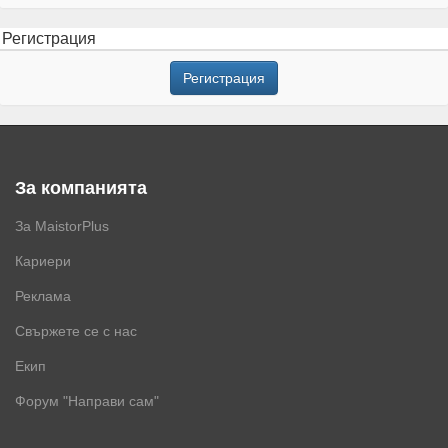
Регистрация
Регистрация
За компанията
За MaistorPlus
Кариери
Реклама
Свържете се с нас
Екип
Форум "Направи сам"