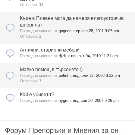
Отговори:
12
Къде в Плевен мога да намеря влагоустоичив
шперплат
Последно мнение от
gogoen
«
ср сеп 28, 2011 9:05 pm
Отговори:
2
Антични, старинни мебели
Последно мнение от
djidji
«
пон окт 04, 2010 11:21 am
Малко помощ в търсенето :)
Последно мнение от
pe6ef
«
нед юли 27, 2008 8:32 pm
Отговори:
3
Кой е убиецът?
Последно мнение от
hygro
«
нед сеп 30, 2007 9:26 pm
Форум Препоръки и Мнения за он-