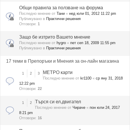
Общи правила за ползване на форума
Последно мнение от
Тани
«
нед юли 01, 2012 11:22 pm
Публикувано в
Практични решения
Отговори:
1
Защо бе изтрито Вашето мнение
Последно мнение от
hygro
«
пет сеп 18, 2009 11:55 pm
Публикувано в
Практични решения
17 теми в Препоръки и Мнения за он-лайн магазина
МЕТРО карти
1
2
3
Последно мнение от
kr1100
«
ср яну 31, 2018
12:22 pm
Отговори:
22
Търся си ел.двигател
1
2
Последно мнение от
Чираче
«
пон юли 24, 2017
8:21 pm
Отговори:
16