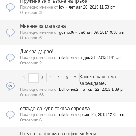
Пружина за огъване на тръба
Последно мнение от
lov
«
чет авг 20, 2015 11:53 pm
Отговори:
3
Мнение за магазина
Последно мнение от
gosho86
«
съб авг 09, 2014 9:38 pm
Отговори:
6
Диск за дърво!
Последно мнение от
nikolson
«
вт дек 31, 2013 8:41 am
Отговори:
2
Кажете какво да
1
3
4
5
6
7
…
зареждаме.
Последно мнение от
bulhomes2
«
вт окт 22, 2013 1:39 pm
Отговори:
63
откъде да купя такива свредла
Последно мнение от
nikolson
«
ср сеп 25, 2013 12:08 am
Отговори:
6
Помощ за фирма за офис мебели.....