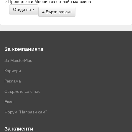
Препоръки и Мнения за он-лайн магазина
Отиди на
Бързи връзки
За компанията
За MaistorPlus
Кариери
Реклама
Свържете се с нас
Екип
Форум "Направи сам"
За клиенти