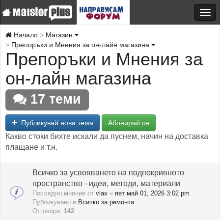
Начало
Магазин
Препоръки и Мнения за он-лайн магазина
Препоръки и Мнения за
он-лайн магазина
17 теми
Публикувай нова тема
Абонирай се
Какво стоки бихте искали да пуснем, начин на доставка
плащане и т.н.
Всичко за усвояването на подпокривното
пространство - идеи, методи, материали
Последно мнение от
vlax
«
пет май 01, 2026 3:02 pm
Публикувано в
Всичко за ремонта
Отговори:
142