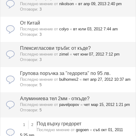
Последно мнение от
nikolson
«
вт апр 09, 2013 2:40 pm
Отговори:
3
От Китай
Последно мнение от
colyo
«
вт юли 03, 2012 7:44 am
Отговори:
3
Плексигласови тръби: от къде?
Последно мнение от
zimel
«
чет юни 07, 2012 7:12 pm
Отговори:
3
Групова поръчка за "гедорета" по 95 лв.
Последно мнение от
bulhomes2
«
пет апр 27, 2012 10:37 am
Отговори:
5
Алуминиева тел 2мм - откъде?
Последно мнение от
pavelpopov
«
чет мар 15, 2012 1:21 pm
Отговори:
5
Под върху гредорет
1
2
Последно мнение от
gogoen
«
съб окт 01, 2011
5:25 pm