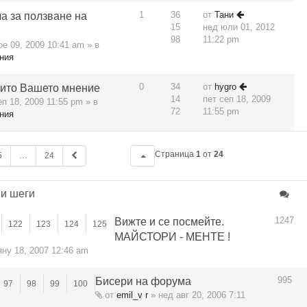
1
36
от
Тани
а за ползване на
15
нед юли 01, 2012
98
11:22 pm
ое 09, 2009 10:41 am » в
ния
0
34
от
hygro
рито Вашето мнение
14
пет сеп 18, 2009
п 18, 2009 11:55 pm » в
72
11:55 pm
ния
Страница
1
от
24
5
…
24
 и шеги
1247
Вижте и се посмейте.
122
123
124
125
МАЙСТОРИ - МЕНТЕ !
яну 18, 2007 12:46 am
995
Бисери на форума
97
98
99
100
от
emil_v r
» нед авг 20, 2006 7:11