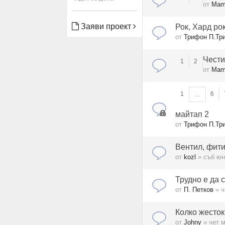
от
Ma
Заяви проект
Рок, Хард ро
от
Трифон П.Тр
Чести
1
2
от
Ma
1
6
…
майтап 2
от
Трифон П.Тр
Вентил, фити
от
kozl
» съб юн
Трудно е да 
от
П. Петков
» ч
Колко жесток
от
Johny
» чет м