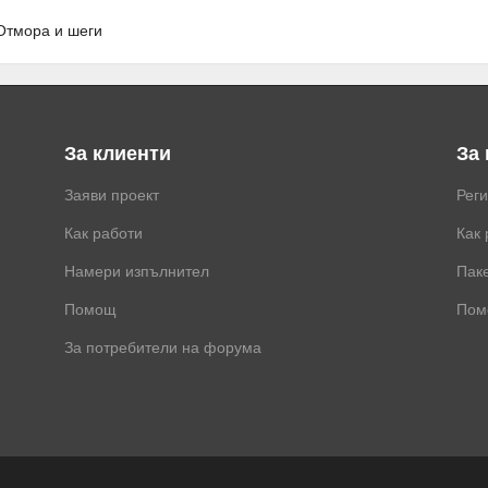
Отмора и шеги
За клиенти
За
Заяви проект
Рег
Как работи
Как 
Намери изпълнител
Паке
Помощ
Пом
За потребители на форума