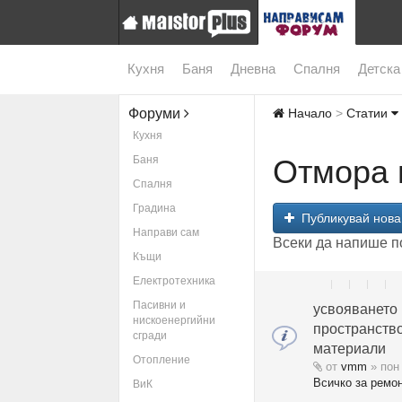
Кухня
Баня
Дневна
Спалня
Детска
Форуми
Начало
Статии
Кухня
Баня
Отмора 
Спалня
Градина
Публикувай нова
Направи сам
Всеки да напише по
Къщи
Електротехника
Пасивни и
усвояването
нискоенергийни
пространство
сгради
материали
Отопление
от
vmm
» пон 
Всичко за ремо
ВиК