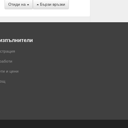
Отиди на
Бързи връзки
 изпълнители
истрация
работи
ти и цени
ощ