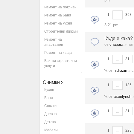
pm
Ремонт на покриви
1
398
…
Ремонт на баня
Ремонт на кухня
3:21 pm
Строителни фирми
Къде е кака?
Ремонт на
от
chapara
» чет
апартамент
Ремонт на къща
1
31
…
Всички строителни
услуги
от
hidrazin
» с
Снимки
1
135
…
Кухня
от
asenlynch
»
Баня
Спалня
1
31
…
Дневна
Детска
Мебели
1
223
…