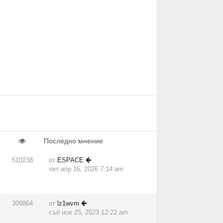
Последно мнение
510238
от
ESPACE
чет апр 16, 2026 7:14 am
309864
от
lz1wvm
съб ное 25, 2023 12:22 am