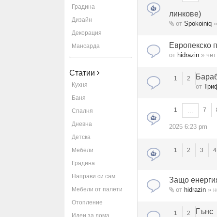
Градина
линкове)
Дизайн
от
Spokoiniq
»
Декорация
Европекско п
Мансарда
от
hidrazin
» чет
Статии
Бараб
1
2
Кухня
от
Три
Баня
1
7
…
Спалня
Дневна
2025 6:23 pm
Детска
Мебели
1
2
3
4
Градина
Направи си сам
Защо енерги
Мебели от палети
от
hidrazin
» н
Отопление
Гънс
1
2
Идеи за дома