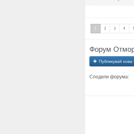
1
2
3
4
Форум Отмора
Публикувай нова 
Сподели форума: