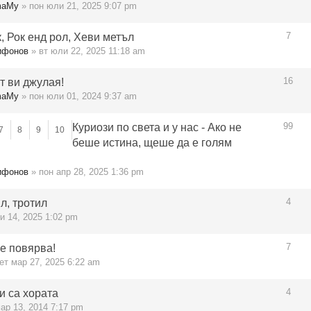
maMy
» пон юли 21, 2025 9:07 pm
7
к, Рок енд рол, Хеви метъл
ифонов
» вт юли 22, 2025 11:18 am
16
т ви джулая!
maMy
» пон юли 01, 2024 9:37 am
99
Куриози по света и у нас - Ако не
7
8
9
10
беше истина, щеше да е голям
ифонов
» пон апр 28, 2025 1:36 pm
4
л, тротил
и 14, 2025 1:02 pm
7
се повярва!
ет мар 27, 2025 6:22 am
4
и са хората
ар 13, 2014 7:17 pm