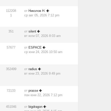
112208
от
Николов Н.
1
ср авг 05, 2026 7:12 pm
351
от
silent
вт юли 07, 2026 8:03 am
57677
от
ESPACE
ср юни 24, 2026 10:50 am
352499
от
radius
вт юни 23, 2026 9:49 pm
72133
от
prasse
пон юни 22, 2026 7:12 pm
451046
от
bigdragon