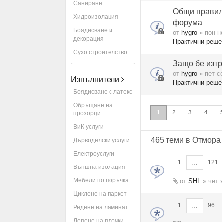
Саниране
Общи правил
Хидроизолация
форума
Боядисване и
от
hygro
» пон н
декорация
Практични реше
Сухо строителство
Защо бе изт
от
hygro
» пет се
Изпълнители
Практични реше
Боядисване с латекс
Обръщане на
1
2
3
4
прозорци
ВиК услуги
465 теми в Отмора
Дърводелски услуги
Електроуслуги
1
121
…
Външна изолация
Мебели по поръчка
от
SHL
» чет 
Циклене на паркет
1
96
…
Редене на ламинат
Лепене на плочки