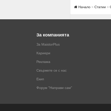
Начало
Статии
За компанията
За MaistorPlus
Кариери
Реклама
Свържете се с нас
Екип
Форум "Направи сам"