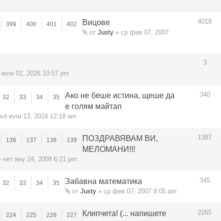
4018
Вицове
399
400
401
402
от
Justy
» ср фев 07, 2007
3
 юли 02, 2026 10:57 pm
340
Ако не беше истина, щеше да
32
33
34
35
е голям майтап
ъб юли 13, 2024 12:18 am
1387
ПОЗДРАВЯВАМ ВИ,
136
137
138
139
МЕЛОМАНИ!!!
 чет яну 24, 2008 6:21 pm
345
Забавна математика
32
33
34
35
от
Justy
» ср фев 07, 2007 8:05 am
2265
Клипчета! (... напишете
224
225
226
227