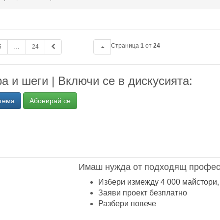
Страница
1
от
24
5
…
24
 и шеги | Включи се в дискусията:
тема
Абонирай се
Имаш нужда от подходящ профес
Избери измежду 4 000 майстори,
Заяви проект безплатно
Разбери повече