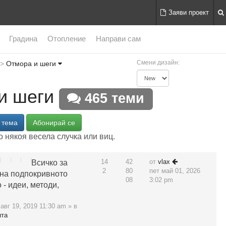
Заяви проект
Градина
Отопление
Направи сам
Смени дизайн:
Отмора и шеги
и шеги
465 теми
 тема
Абонирай се
 някоя весела случка или виц.
14
42
от
vlax
Всичко за
2
80
пет май 01, 2026
 на подпокривното
08
3:02 pm
 - идеи, методи,
авг 19, 2019 11:30 am » в
нта