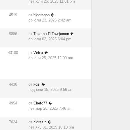
пет юли 25, 2025 11:01 pm
4519
от
bigdragon
ср юли 23, 2025 2:42 am
9886
от
Трифон П.Трифонов
ср юли 02, 2025 6:04 pm
43100
от
Virtex
ср юни 25, 2025 12:09 am
4438
от
kozl
нед юни 15, 2025 9:56 am
4954
от
Chefo77
пет мар 28, 2025 7:46 am
7024
от
hidrazin
пет яну 31, 2025 10:10 pm