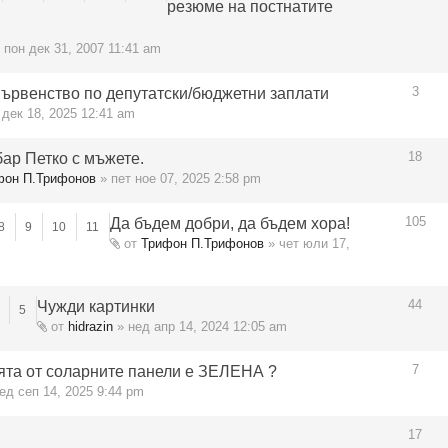
резюме на постнатите
 пон дек 31, 2007 11:41 am
3
ървенство по депутатски/бюджетни заплати
 дек 18, 2025 12:41 am
18
ар Петко с мъжете.
фон П.Трифонов
» пет ное 07, 2025 2:58 pm
105
Да бъдем добри, да бъдем хора!
8
9
10
11
от
Трифон П.Трифонов
» чет юли 17,
44
Чужди картинки
5
от
hidrazin
» нед апр 14, 2024 12:05 am
7
ята от соларните панели е ЗЕЛЕНА ?
ед сеп 14, 2025 9:44 pm
17