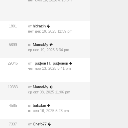
пет юни 19, 2026 4:15 pm
1801
от
hidrazin
пет дек 19, 2025 11:59 pm
5899
от
MamaMy
ср ное 19, 2025 3:34 pm
29346
от
Трифон П.Трифонов
чет ное 13, 2025 5:41 pm
19383
от
MamaMy
ср окт 08, 2025 11:06 pm
4585
от
torbalan
вт сеп 16, 2025 5:28 pm
7337
от
Chefo77