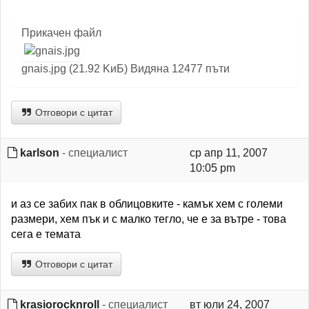
Прикачен файл
gnais.jpg (21.92 KиБ) Видяна 12477 пъти
Отговори с цитат
karlson
- специалист
ср апр 11, 2007
10:05 pm
и аз се забих пак в облицовките - камък хем с големи
размери, хем пък и с малко тегло, че е за вътре - това
сега е темата
Отговори с цитат
krasiorocknroll
- специалист
вт юли 24, 2007