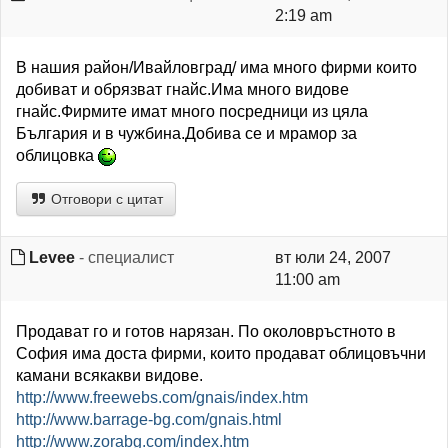
2:19 am
В нашия район/Ивайловград/ има много фирми които
добиват и обрязват гнайс.Има много видове
гнайс.Фирмите имат много посредници из цяла
България и в чужбина.Добива се и мрамор за
облицовка
Отговори с цитат
Levee
- специалист
вт юли 24, 2007
11:00 am
Продават го и готов нарязан. По околовръстното в
София има доста фирми, които продават облицовъчни
камани всякакви видове.
http://www.freewebs.com/gnais/index.htm
http://www.barrage-bg.com/gnais.html
http://www.zorabg.com/index.htm