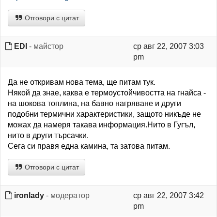
Отговори с цитат
EDI
- майстор
ср авг 22, 2007 3:03
pm
Да не откривам нова тема, ще питам тук.
Някой да знае, каква е термоустойчивостта на гнайса -
на шокова топлина, на бавно нагряване и други
подобни термични характеристики, защото никъде не
можах да намеря такава информация.Нито в Гугъл,
нито в други търсачки.
Сега си правя една камина, та затова питам.
Отговори с цитат
ironlady
- модератор
ср авг 22, 2007 3:42
pm