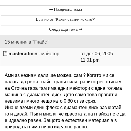
Предишна тема
Всичко от "Какви статии искате?"
Следваща тема
15 мнения в "Гнайс"
masteradmin
- майстор
вт дек 06, 2005
11:01 pm
Ами аз незнам дали ще можеш сам ? Когато ми се
налага да режа гнайс, гранит или гранитогрес отивам
на Сточна гара там има едни майстори с една голяма
машина с диамантен диск. Дето само това правят и
невзимат много нещо като 0.80 ст за сряз.
Иначе вземи един флекс с диамантен диск разчертай
го и давай. Пък и мисля, че красотата на гнайса не е да
е идеално равен. Защото е естествен материал,а в
природата няма нищо идеално равно.