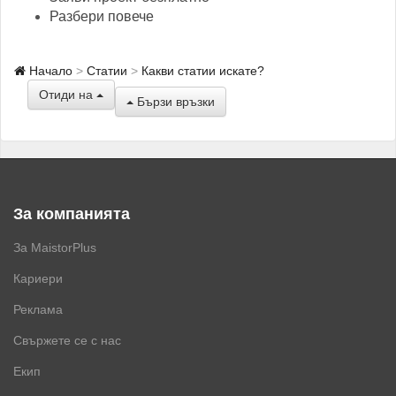
Разбери повече
Начало
Статии
Какви статии искате?
Отиди на
Бързи връзки
За компанията
За MaistorPlus
Кариери
Реклама
Свържете се с нас
Екип