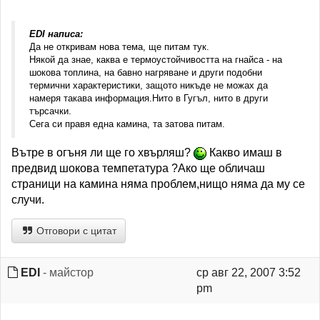
EDI написа:
Да не откривам нова тема, ще питам тук.
Някой да знае, каква е термоустойчивостта на гнайса - на
шокова топлина, на бавно нагряване и други подобни
термични характеристики, защото никъде не можах да
намеря такава информация.Нито в Гугъл, нито в други
търсачки.
Сега си правя една камина, та затова питам.
Вътре в огъня ли ще го хвърляш?
Какво имаш в
предвид шокова темпетатура ?Ако ще обличаш
страници на камина няма проблем,нищо няма да му се
случи.
Отговори с цитат
EDI
- майстор
ср авг 22, 2007 3:52
pm