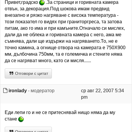
Привет,градско
.За страници и горивната камера
отвън, за декорация.Под шокова имам предвид
внезапно и рязко нагряване с висока температура -
този показател го видях при граниторгреса, та затова
питам, ако го има и при камъните.Отначало си мислех,
дали да не облека и горивната камера с него, ама ме
съмнява, дали ще издържи на нагряването.То, не е
точно камина, а огнище отвора на камерата е 750Х900
мм, дълбочина 750мм, та е големичка и стените няма
да се нагряват много, като си мисля......
Отговори с цитат
ironlady
- модератор
ср авг 22, 2007 5:34
pm
Еди лепи го и не се притеснявай нищо няма да му
стане
Отговори с цитат