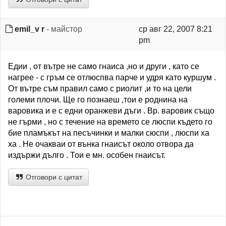
emil_v r
- майстор
ср авг 22, 2007 8:21
pm
Едии , от вътре не само гнаиса ,но и други , като се
нагрее - с гръм се отлюспва парче и удря като куршум .
От вътре съм правил само с риолит ,и то на цели
големи плочи. Ще го познаеш ,тои е роднина на
варовика и е с едни оранжеви дъги . Вр. варовик също
не гърми , но с течение на времето се люспи където го
бие пламъкът на песъчинки и малки сюспи , люспи ха
ха . Не очакваи от вънка гнаисът около отвора да
издържи дълго . Тои е мн. особен гнаисът.
Отговори с цитат