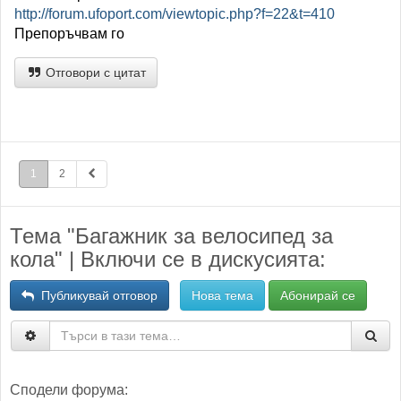
http://forum.ufoport.com/viewtopic.php?f=22&t=410
Препоръчвам го
Отговори с цитат
1
2
Тема "Багажник за велосипед за
кола" | Включи се в дискусията:
Публикувай отговор
Нова тема
Абонирай се
Сподели форума: