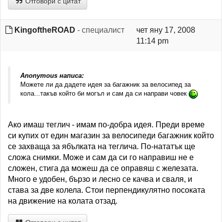
Отговори с цитат
KingoftheROAD
- специалист
чет яну 17, 2008
11:14 pm
Anonymous написа:
Можете ли да дадете идея за багажник за велосипед за
кола...такъв който би могъл и сам да си направи човек
Ако имаш теглич - имам по-добра идея. Преди време
си купих от един магазин за велосипеди багажник който
се захваща за ябълката на теглича. По-нататък ще
сложа снимки. Може и сам да си го направиш не е
сложен, стига да можеш да се оправяш с железата.
Много е удобен, бързо и лесно се качва и сваля, и
става за две колела. Стои перпендикулятно посоката
на движение на колата отзад.