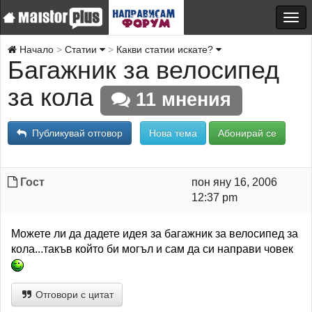
Начало
Статии
Какви статии искате?
Багажник за велосипед
за кола
11 мнения
Публикувай отговор
Нова тема
Абонирай се
Гост
пон яну 16, 2006
12:37 pm
Можете ли да дадете идея за багажник за велосипед за
кола...такъв който би могъл и сам да си направи човек
Отговори с цитат