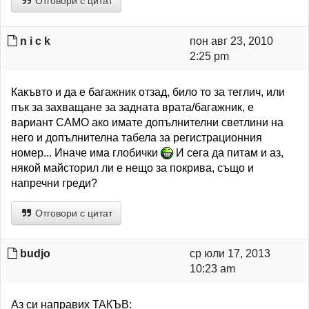
Отговори с цитат
n i c k
пон авг 23, 2010
2:25 pm
Какъвто и да е багажник отзад, било то за теглич, или
пък за захващане за задната врата/багажник, е
вариант САМО ако имате допълнителни светлини на
него и допълнителна табела за регистрационния
номер... Иначе има глобички
И сега да питам и аз,
някой майсторил ли е нещо за покрива, също и
напречни греди?
Отговори с цитат
budjo
ср юли 17, 2013
10:23 am
Аз си направих ТАКЪВ: