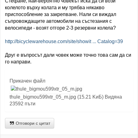
Стефане, най-вероятно човекът иска да си вози
колелото върху колата и му трябва някакво
приспособление за закрепване. Нали си виждал
съпровождащите автомобили на състезания с
велосипеди - возят отгоре 2-3 резервни колела?
http://bicyclewarehouse.com/site/showit ... Catalog=39
Друг е въпросът дали човек може точно това сам да си
го направи.
Прикачен файл
thule_bigmou599xtr_05_m.jpg (15.21 KиБ) Видяна
23592 пъти
Отговори с цитат