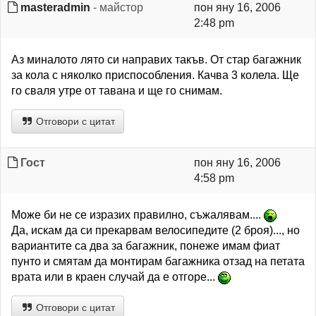
masteradmin
- майстор
пон яну 16, 2006
2:48 pm
Аз миналото лято си направих такъв. От стар багажник
за кола с няколко приспособления. Качва 3 колела. Ще
го сваля утре от тавана и ще го снимам.
Отговори с цитат
Гост
пон яну 16, 2006
4:58 pm
Може би не се изразих правилно, съжалявам....
Да, искам да си прекарвам велосипедите (2 броя)..., но
вариантите са два за багажник, понеже имам фиат
пунто и смятам да монтирам багажника отзад на петата
врата или в краен случай да е отгоре...
Отговори с цитат