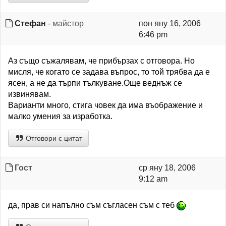
Стефан
- майстор
пон яну 16, 2006
6:46 pm
Аз също съжалявам, че прибързах с отговора. Но
мисля, че когато се задава въпрос, то той трябва да е
ясен, а не да търпи тълкуване.Още веднъж се
извинявам.
Варианти много, стига човек да има въображение и
малко умения за изработка.
Отговори с цитат
Гост
ср яну 18, 2006
9:12 am
да, прав си напълно съм съгласен съм с теб