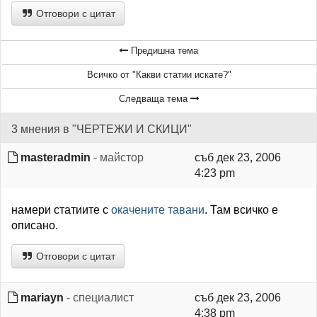
Отговори с цитат
Предишна тема
Всичко от "Какви статии искате?"
Следваща тема
3 мнения в "ЧЕРТЕЖИ И СКИЦИ"
masteradmin
- майстор
съб дек 23, 2006
4:23 pm
намери статиите с
окачените тавани
. Там всичко е
описано.
Отговори с цитат
mariayn
- специалист
съб дек 23, 2006
4:38 pm