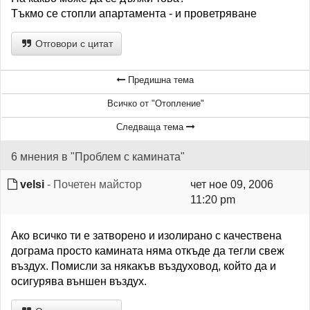
Тъкмо се стопли апартамента - и проветряване
Отговори с цитат
Предишна тема
Всичко от "Отопление"
Следваща тема
6 мнения в "Проблем с камината"
velsi
- Почетен майстор
чет ное 09, 2006
11:20 pm
Ако всичко ти е затворено и изолирано с качествена
дограма просто камината няма откъде да тегли свеж
въздух. Помисли за някакъв въздуховод, който да и
осигурява външен въздух.