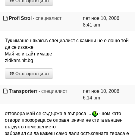
Отговори с цитат
Profi Stroi
- специалист
пет ное 10, 2006
8:41 am
Тук имаше някакъв специалист с камини не е лощо той
да се изкаже
Май че и сайт имаше
zidkam.hit.bg
Отговори с цитат
Transporterr
- специалист
пет ное 10, 2006
6:14 pm
отговора май се съдържа в въпроса ...
-щом като
отвори прозореца се оправя ,значи не стига външен
въздух в помещението
забравил си да кажеш само дали остъклената тераса е