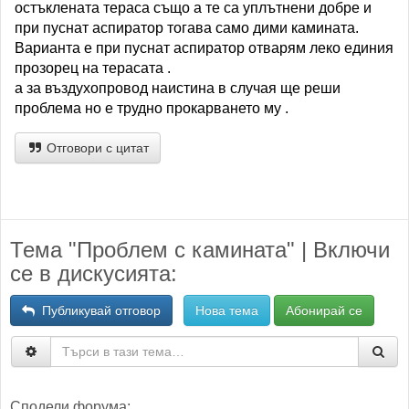
остъклената тераса също a те са уплътнени добре и
при пуснат аспиратор тогава само дими камината.
Варианта е при пуснат аспиратор отварям леко единия
прозoрец на терасата .
а за въздухопровод наистина в случая ще реши
проблема но е трудно прокарването му .
Отговори с цитат
Тема "Проблем с камината" | Включи
се в дискусията:
Публикувай отговор
Нова тема
Абонирай се
Сподели форума: