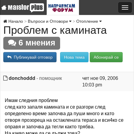
Начало
Въпроси и Отговори
Отопление
Проблем с камината
6 мнения
Публикувай отговор
Нова тема
Абонирай се
donchoddd
- помощник
чет ное 09, 2006
10:03 pm
Имам следния проблем
след като запаля камината и се разгори след
определено време започва да пуши много и като
отворя прозореца на остаклената тераса и вси4ко се
оправя и започва да тегли както трябва.
На какво може да се дължи това?