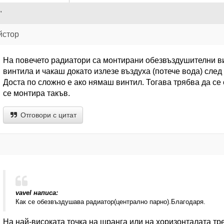
"
йстор
На повечето радиатори са монтирани обезвъздушителни ви
винтила и чакаш докато излезе въздуха (потече вода) след 
Доста по сложно е ако нямаш винтил. Тогава трябва да се 
се монтира такъв.
Отговори с цитат
vavel написа:
Как се обезвъздушава радиатор(централно парно).Благодаря.
На най-високата точка на щранга или на хоризонталата тр