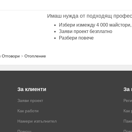
Имаш нужда от подходящ профес
Избери измежду 4 000 майстори,
Заяви проект безплатно
Разбери повече
и Отговори
Отопление
За клиенти
За
Заяви проект
Рег
Как работи
Как 
Намери изпълнител
Паке
Помощ
Пом