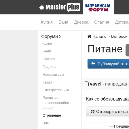
Кухня
Баня
Дневна
Спалня
Детска
Форуми
Начало
Въпроси 
Кухня
Питане
Баня
Спалня
Публикувай отго
Градина
Направи сам
Къщи
vavel
- напреднал
Електротехника
Пасивни и
Как се обезвъздуша
нискоенергийни
сгради
Отговори с цитат
Отопление
ВиК
Предишн