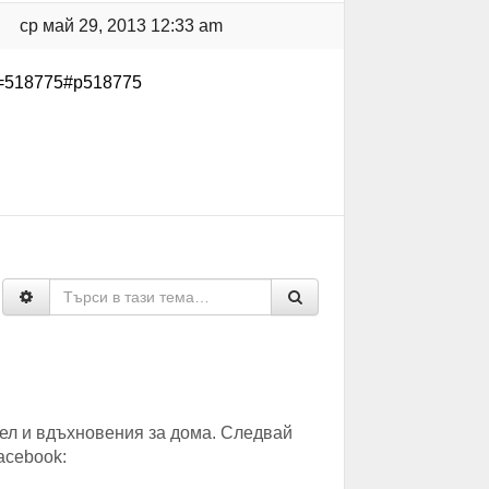
ср май 29, 2013 12:33 am
p=518775#p518775
ел и вдъхновения за дома. Следвай
acebook: