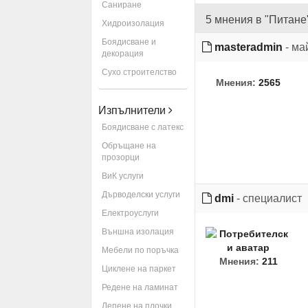
Саниране
5 мнения в "Питане
Хидроизолация
Боядисване и
masteradmin
- ма
декорация
Сухо строителство
Мнения:
2565
Изпълнители
Боядисване с латекс
Обръщане на
прозорци
ВиК услуги
Дърводелски услуги
dmi
- специалист
Електроуслуги
Външна изолация
Мебели по поръчка
Мнения:
211
Циклене на паркет
Редене на ламинат
Лепене на плочки