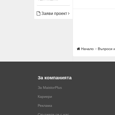
Заяви проект
Начало
Въпроси 
За компанията
За MaistorPlus
Кариери
Реклама
Свържете се с нас