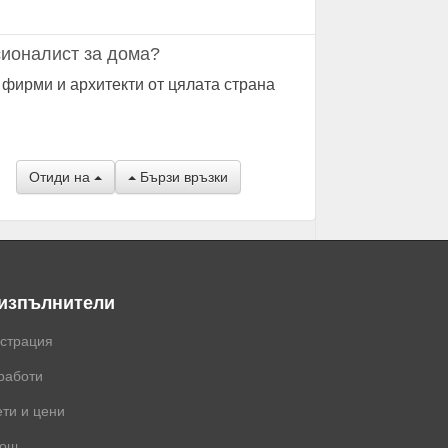
ионалист за дома?
 фирми и архитекти от цялата страна
Отиди на
Бързи връзки
 изпълнители
истрация
работи
ти и цени
ощ