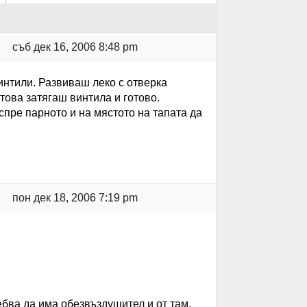
съб дек 16, 2006 8:48 pm
нтили. Развиваш леко с отверка
това затягаш винтила и готово.
спре парното и на мястото на тапата да
пон дек 18, 2006 7:19 pm
ебва да има обезвъздушител и от там.