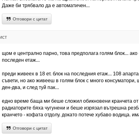
Даже би трябвало да е автоматичен...
Отговори с цитат
ист
щом е централно парно, това предполага голям блок... ако
последен етаж...
преди живеех в 18 ет. блок на последния етаж... 108 апарта
съвети, но ако живееш в голям блок с много консуматори, 
ден-два, и след туй пак...
едно време баща ми беше сложил обикновени кранчета от
радиаторите бяха чугунени и беше изрязал вътрешна резба 
кранчето - кофата отдолу. докато потече хубаво водица. и
Отговори с цитат