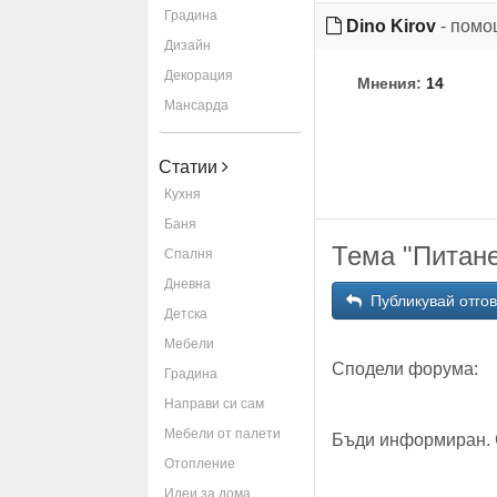
Градина
Dino Kirov
- помо
Дизайн
Декорация
Мнения:
14
Мансарда
Статии
Кухня
Баня
Тема "Питане
Спалня
Дневна
Публикувай отго
Детска
Мебели
Сподели форума:
Градина
Направи си сам
Мебели от палети
Бъди информиран. 
Отопление
Идеи за дома