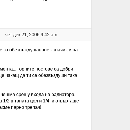
чет дек 21, 2006 9:42 am
 е за обезвъждушаване - значи си на
мента... горните постове са добри
ще чакащ да ти се обезвъздуши така
 чешма срешу входа на радиатора.
1/2 в тапата цол и 1/4. и отвърташе
махме парно трепач!