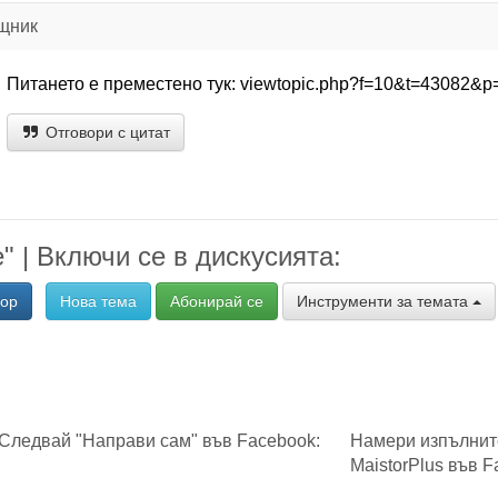
щник
Питането е преместено тук: viewtopic.php?f=10&t=43082&
Отговори с цитат
" | Включи се в дискусията:
вор
Нова тема
Абонирай се
Инструменти за темата
Следвай "Направи сам" във Facebook:
Намери изпълнит
MaistorPlus във F