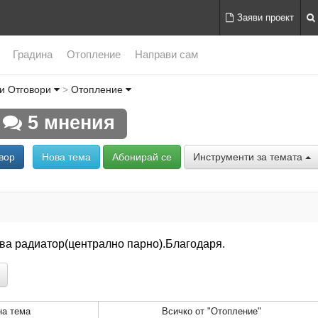
Заяви проект
Градина
Отопление
Направи сам
и Отговори
Отопление
5 мнения
вор
Нова тема
Абонирай се
Инструменти за темата
ва радиатор(централно парно).Благодаря.
а тема
Всичко от "Отопление"