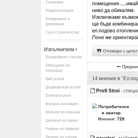
Саниране
помещения......има
ниво да обикалям.
Хидроизолация
Изключваме възможн
Боядисване и
ще бъде комбиниран
декорация
ел.подово отоплени
Сухо строителство
Поне ме ориентирай
Изпълнители
Отговори с цитат
Боядисване с латекс
Обръщане на
Предишн
прозорци
14 мнения в "Ел.по
ВиК услуги
Дърводелски услуги
Profi Stroi
- специ
Електроуслуги
Външна изолация
Мебели по поръчка
Мнения:
729
Циклене на паркет
Редене на ламинат
Лепене на плочки