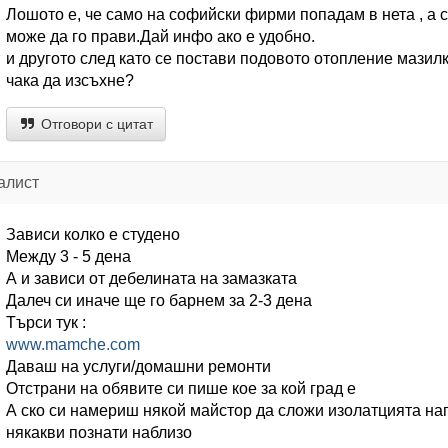
Лошото е, че само на софийски фирми попадам в нета , а 
може да го прави.Дай инфо ако е удобно.
и другото след като се постави подовото отопление мазил
чака да изсъхне?
Отговори с цитат
алист
Зависи колко е студено
Между 3 - 5 дена
А и зависи от дебелината на замазката
Далеч си иначе ще го барнем за 2-3 дена
Търси тук :
www.mamche.com
Даваш на услуги/домашни ремонти
Отстрани на обявите си пише кое за кой град е
А ско си намериш някой майстор да сложи изолатцията на
някакви познати наблизо