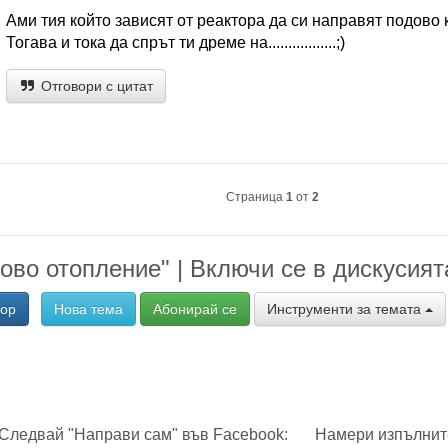
Ами тия който зависят от реактора да си направят подово
Тогава и тока да спрът ти дреме на.................;)
Отговори с цитат
Страница
1
от
2
ово отопление" | Включи се в дискусият
вор
Нова тема
Абонирай се
Инструменти за темата
Следвай "Направи сам" във Facebook:
Намери изпълнит