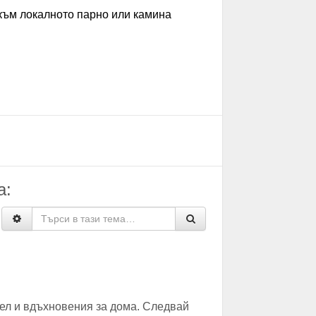
 към локалното парно или камина
а:
ел и вдъхновения за дома. Следвай