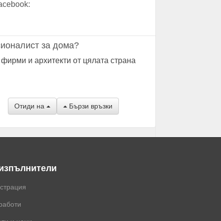
acebook:
ионалист за дома?
 фирми и архитекти от цялата страна
Отиди на
Бързи връзки
 изпълнители
истрация
работи