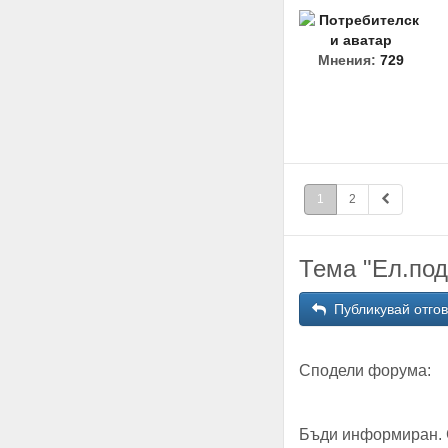
Мнения:
729
1
2
Тема "Ел.под
Публикувай отго
Сподели форума:
Бъди информиран. 