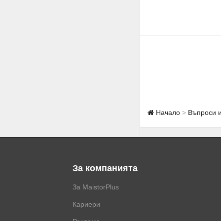
Начало
Въпроси 
За компанията
За MaistorPlus
Кариери