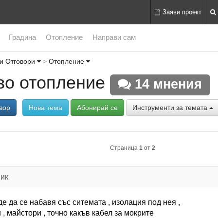
Заяви проект
Градина
Отопление
Направи сам
и Отговори
Отопление
во отопление
14 мнения
вор
Нова тема
Абонирай се
Инструменти за темата
Страница
1
от
2
ик
де да се набавя със ситемата , изолация под нея ,
 , майстори , точно какъв кабел за мокрите