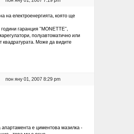
пон яну 01, 2007 7:19 pm
на на електроенергията, която ще
0 години гаранция "MONETTE",
имарегулатори, полуавтоматично или
т квадратурата. Може да видите
пон яну 01, 2007 8:29 pm
 на апартамента е циментова мазилка -