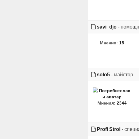
savi_djo
- помощн
Мнения:
15
solo5
- майстор
Мнения:
2344
Profi Stroi
- специ