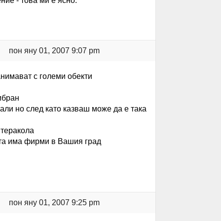
ние - това ми е ясно.
пон яну 01, 2007 9:07 pm
анимават с големи обекти
ибран
вали но след като казваш може да е така
 теракола
ета има фирми в Вашия град
пон яну 01, 2007 9:25 pm