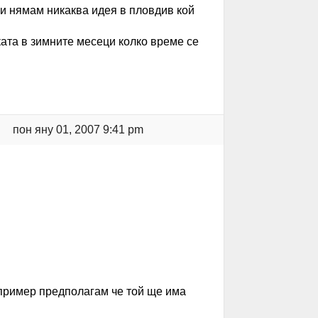
си нямам никаква идея в пловдив кой
ката в зимните месеци колко време се
пон яну 01, 2007 9:41 pm
пример предполагам че той ще има