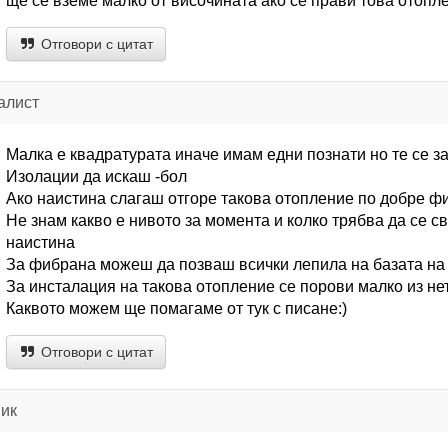
ще се вземе малко от височината ако се прави това отопле
Отговори с цитат
алист
Малка е квадратурата иначе имам едни познати но те се з
Изолации да искаш -бол
Ако наистина слагаш отгоре такова отопление по добре ф
Не знам какво е нивото за момента и колко трябва да се с
наистина
За фибрана можеш да позваш всички лепила на базата на
За инсталация на такова отопление се порови малко из н
Каквото можем ще помагаме от тук с писане:)
Отговори с цитат
ик