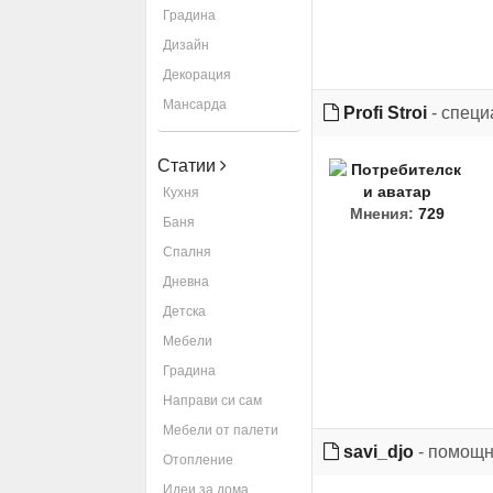
Градина
Дизайн
Декорация
Мансарда
Profi Stroi
- специ
Статии
Кухня
Мнения:
729
Баня
Спалня
Дневна
Детска
Мебели
Градина
Направи си сам
Мебели от палети
savi_djo
- помощн
Отопление
Идеи за дома