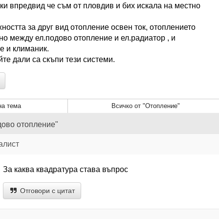
йки впредвид че съм от пловдив и бих искала на местно
остта за друг вид отопление освен ток, отоплението
о между ел.подово отопление и ел.радиатор , и
е и климаник.
те дали са скъпи тези системи.
а тема
Всичко от "Отопление"
дово отопление"
алист
За каква квадратура става въпрос
Отговори с цитат