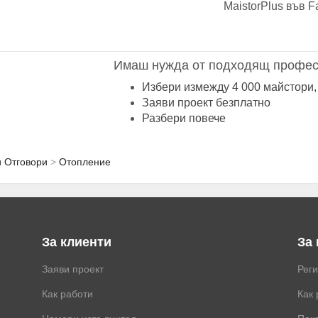
MaistorPlus във F
Имаш нужда от подходящ профес
Избери измежду 4 000 майстори,
Заяви проект безплатно
Разбери повече
и Отговори
Отопление
За клиенти
За
Заяви проект
Рег
Как работи
Как 