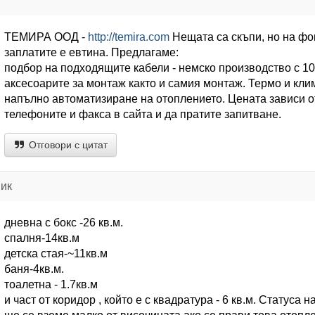
ТЕМИРА ООД -
http://temira.com
Нещата са скъпи, но на фо
заплатите е евтина. Предлагаме:
подбор на подходящите кабели - немско производство с 1
аксесоарите за монтаж както и самия монтаж. Термо и кл
напълно автоматизиране на отоплението. Цената зависи о
телефоните и факса в сайта и да пратите запитване.
Отговори с цитат
ик
дневна с бокс -26 кв.м.
спалня-14кв.м
детска стая-~11кв.м
баня-4кв.м.
тоалетна - 1.7кв.м
и част от коридор , който е с квадратура - 6 кв.м. Статуса