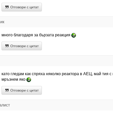
Отговори с цитат
ик
много благодаря за бързата реакция
Отговори с цитат
като гледам как спряха няколко реактора в АЕЦ, май тия 
мръзнем яко
Отговори с цитат
алист