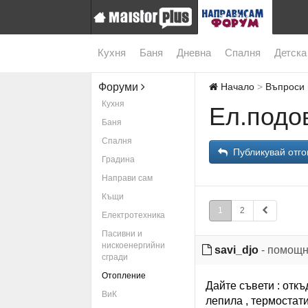
Кухня
Баня
Дневна
Спалня
Детска
Форуми
Начало
Въпроси 
Кухня
Ел.подо
Баня
Спалня
Публикувай отго
Градина
Направи сам
Къщи
1
2
Електротехника
Пасивни и
нискоенергийни
savi_djo
- помощн
сгради
Отопление
Дайте съвети : откъ
ВиК
лепила , термостати