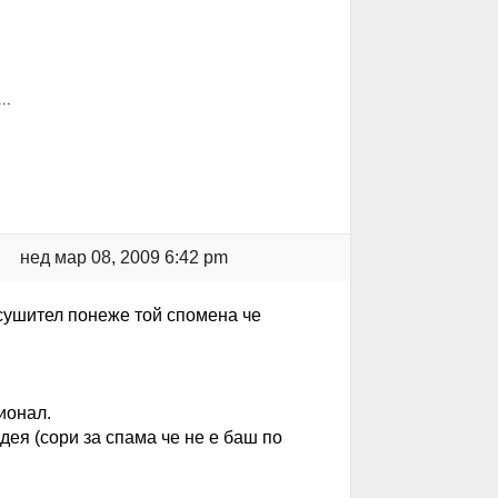
..
нед мар 08, 2009 6:42 pm
осушител понеже той спомена че
ионал.
ея (сори за спама че не е баш по