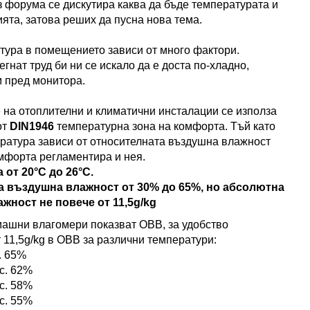
з форума се дискутира каква да бъде температурата и
ята, затова реших да пусна нова тема.
ура в помещението зависи от много фактори.
нат труд би ни се искало да е доста по-хладно,
м пред монитора.
на отоплителни и климатични инсталации се използа
от
DIN1946
температурна зона на комфорта. Тъй като
ратура зависи от относителната въздушна влажност
омфорта регламентира и нея.
 от 20°C до 26°C.
а въздушна влажност от 30% до 65%, но абсолютна
жност не повече от 11,5g/kg
машни влагомери показват ОВВ, за удобство
 11,5g/kg в ОВВ за различни температури:
. 65%
кс. 62%
кс. 58%
кс. 55%