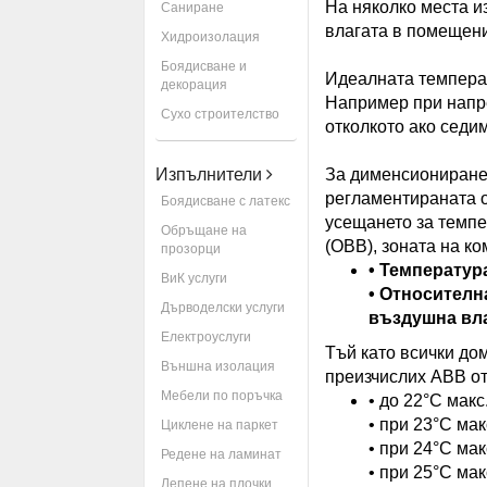
На няколко места и
Саниране
влагата в помещени
Хидроизолация
Боядисване и
Идеалната температ
декорация
Например при напрег
Сухо строителство
отколкото ако седи
Изпълнители
За дименсиониране 
регламентираната 
Боядисване с латекс
усещането за темпе
Обръщане на
(ОВВ), зоната на к
прозорци
• Температура
ВиК услуги
• Относителн
Дърводелски услуги
въздушна вла
Електроуслуги
Тъй като всички до
Външна изолация
преизчислих АВВ от
Мебели по поръчка
• до 22°C макс
• при 23°C ма
Циклене на паркет
• при 24°C ма
Редене на ламинат
• при 25°C ма
Лепене на плочки