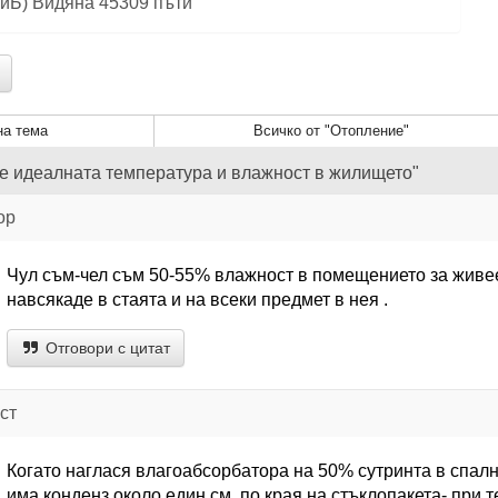
 KиБ) Видяна 45309 пъти
а тема
Всичко от "Отопление"
 е идеалната температура и влажност в жилището"
ор
Чул съм-чел съм 50-55% влажност в помещението за живе
навсякаде в стаята и на всеки предмет в нея .
Отговори с цитат
ст
Когато наглася влагоабсорбатора на 50% сутринта в спалн
има конденз около един см. по края на стъклопакета- при 