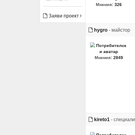
Мнения:
326
Заяви проект
hygro
- майстор
Мнения:
2849
kireto1
- специали