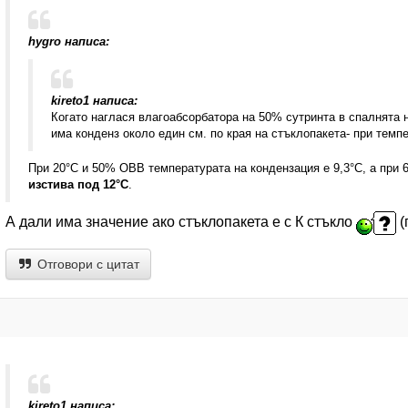
hygro написа:
kireto1 написа:
Когато наглася влагоабсорбатора на 50% сутринта в спалнята н
има конденз около един см. по края на стъклопакета- при темпе
При 20°C и 50% ОВВ температурата на кондензация е 9,3°C, а при 
изстива под 12°C
.
А дали има значение ако стъклопакета е с К стъкло
(
Отговори с цитат
kireto1 написа: