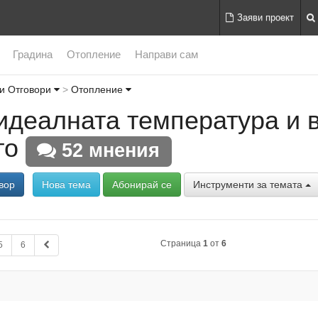
Заяви проект
Градина
Отопление
Направи сам
и Отговори
Отопление
 идеалната температура и 
то
52 мнения
вор
Нова тема
Абонирай се
Инструменти за темата
Страница
1
от
6
5
6