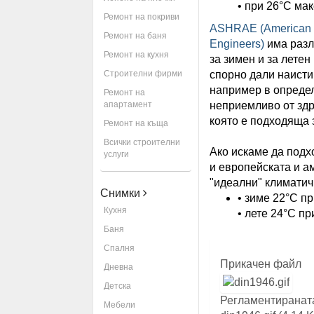
• при 26°C ма
Ремонт на покриви
ASHRAE (American So
Ремонт на баня
Engineers)
има разл
Ремонт на кухня
за зимен и за лете
Строителни фирми
спорно дали наисти
например в определ
Ремонт на
апартамент
неприемливо от здр
която е подходяща 
Ремонт на къща
Всички строителни
Ако искаме да под
услуги
и европейската и а
"идеални" климатич
Снимки
• зиме 22°C п
Кухня
• лете 24°C п
Баня
Спалня
Прикачен файл
Дневна
Детска
Регламентираната
Мебели