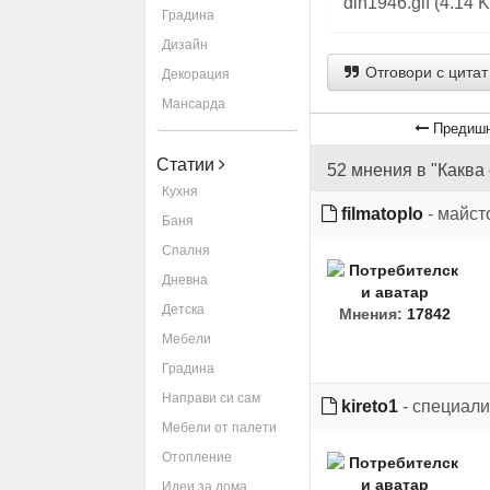
din1946.gif (4.14
Градина
Дизайн
Отговори с цитат
Декорация
Мансарда
Предишн
Статии
52 мнения в "Каква
Кухня
filmatoplo
- майст
Баня
Спалня
Дневна
Детска
Мнения:
17842
Мебели
Градина
Направи си сам
kireto1
- специали
Мебели от палети
Отопление
Идеи за дома