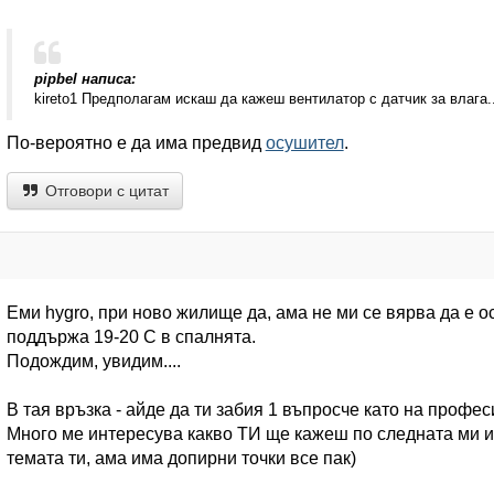
pipbel написа:
kireto1 Предполагам искаш да кажеш вентилатор с датчик за влага..
По-вероятно е да има предвид
осушител
.
Отговори с цитат
Еми hygro, при ново жилище да, ама не ми се вярва да е 
поддържа 19-20 С в спалнята.
Подождим, увидим....
В тая връзка - айде да ти забия 1 въпросче като на профес
Много ме интересува какво ТИ ще кажеш по следната ми ид
темата ти, ама има допирни точки все пак)