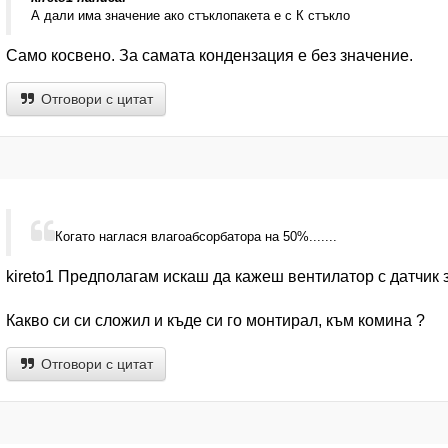
А дали има значение ако стъклопакета е с К стъкло
Само косвено. За самата кондензация е без значение.
Отговори с цитат
Когато наглася влагоабсорбатора на 50%.......
kireto1 Предполагам искаш да кажеш вентилатор с датчик за
Какво си си сложил и къде си го монтирал, към комина ?
Отговори с цитат