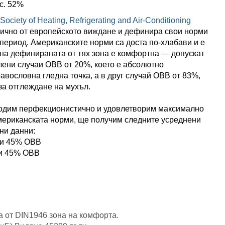
кс. 52%
ciety of Heating, Refrigerating and Air-Conditioning
ично от европейското виждане и дефинира свои норми
н период. Американските норми са доста по-хлабави и е
на дефинираната от тях зона е комфортна — допускат
ени случаи ОВВ от 20%, което е абсолютно
авословна гледна точка, а в друг случай ОВВ от 83%,
за отглеждане на мухъл.
ходим перфекционистично и удовлетворим максимално
мериканската норми, ще получим следните усреднени
ни данни:
ри 45% ОВВ
ри 45% ОВВ
 от DIN1946 зона на комфорта.