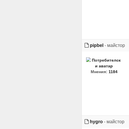
pipbel
- майстор
Мнения:
1184
hygro
- майстор