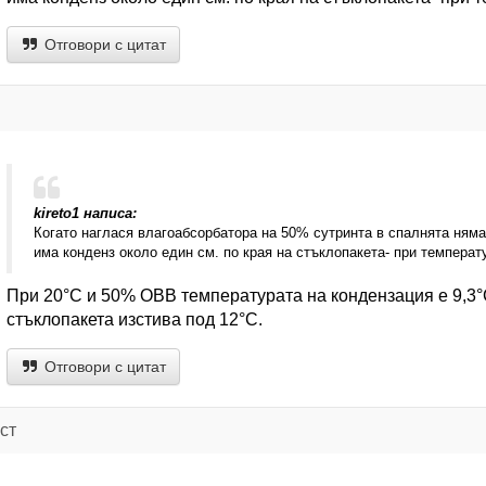
Отговори с цитат
kireto1 написа:
Когато наглася влагоабсорбатора на 50% сутринта в спалнята няма
има конденз около един см. по края на стъклопакета- при температу
При 20°C и 50% ОВВ температурата на кондензация е 9,3°C
стъклопакета изстива под 12°C.
Отговори с цитат
ст