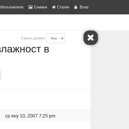
Изпълнители
Снимки
Статии
Влез
Смени дизайн:
влажност в
ср яну 10, 2007 7:25 pm