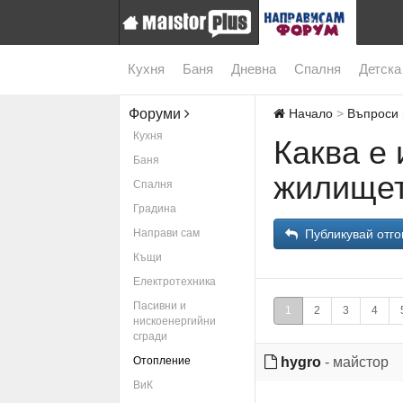
Кухня
Баня
Дневна
Спалня
Детска
Форуми
Начало
Въпроси 
Кухня
Каква е
Баня
жилище
Спалня
Градина
Направи сам
Публикувай отго
Къщи
Електротехника
Пасивни и
1
2
3
4
нискоенергийни
сгради
Отопление
hygro
- майстор
ВиК