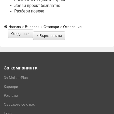
Заяви проект безплатно
Разбери повече
Начало
Въпроси и Отговори
Отопление
Отиди на
Бързи връзки
За компанията
За MaistorPlus
Кариери
Реклама
Свържете се с нас
Екип