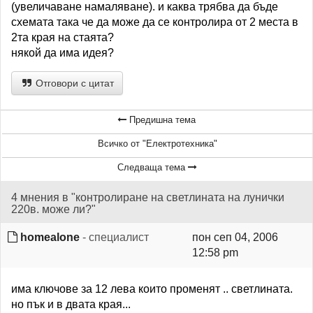
(увеличаване намаляване). и каква трябва да бъде
схемата така че да може да се контролира от 2 места в
2та края на стаята?
някой да има идея?
Отговори с цитат
Предишна тема
Всичко от "Електротехника"
Следваща тема
4 мнения в "контролиране на светлината на лунички
220в. може ли?"
homealone
- специалист
пон сеп 04, 2006
12:58 pm
има ключове за 12 лева които променят .. светлината.
но пък и в двата края...