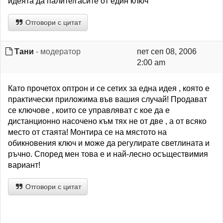
идеята да палите/гасите от един ключ
Отговори с цитат
Тани
- модератор
пет сеп 08, 2006
2:00 am
Като прочетох оптрон и се сетих за една идея , която е
практически приложима във вашия случай! Продават
се ключове , които се управляват с кое да е
дистанционно насочено към тях не от две , а от всяко
место от стаята! Монтира се на мястото на
обикновения ключ и може да регулирате светлината и
ръчно. Според мен това е и най-лесно осъществимия
вариант!
Отговори с цитат