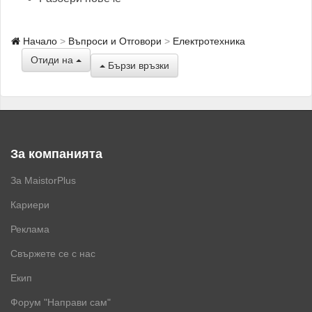
Начало
Въпроси и Отговори
Електротехника
Отиди на
Бързи връзки
За компанията
За MaistorPlus
Кариери
Реклама
Свържете се с нас
Екип
Форум "Направи сам"