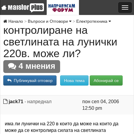
Начало
Въпроси и Отговори
Електротехника
контролиране на
светлината на лунички
220в. може ли?
4 мнения
Публикувай отговор
Нова тема
Абонирай се
jack71
- напреднал
пон сеп 04, 2006
12:50 pm
има ли лунички на 220 в които да може на които да
може да се контролира силата на светлината