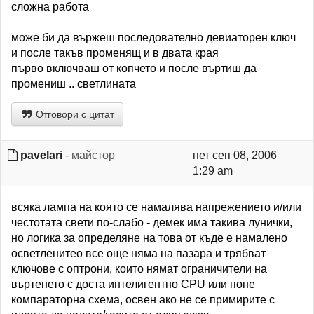
сложна работа
може би да вържеш последователно девиаторен ключ
и после такъв променящ и в двата края
първо включваш от копчето и после въртиш да
промениш .. светлината
Отговори с цитат
pavelari
- майстор
пет сеп 08, 2006
1:29 am
всяка лампа на която се намалява напрежението и/или
честотата свети по-слабо - демек има такива лунички,
но логика за определяне на това от къде е намалено
осветленитео все още няма на пазара и трябват
ключове с оптрони, които нямат ограничители на
въртенето с доста интелигентно CPU или поне
компараторна схема, освен ако не се примирите с