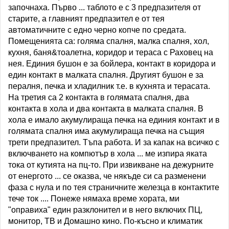
започнаха. Първо ... таблото е с 3 предпазителя от
старите, а главният предпазител е от тея
автоматичните с едно черно копче по средата.
Помещенията са: голяма спалня, малка спалня, хол,
кухня, баня&тоалетна, коридор и тераса с Раховец на
нея. Единия бушон е за бойлера, контакт в коридора и
един контакт в малката спалня. Другият бушон е за
пералня, печка и хладилник т.е. в кухнята и терасата.
На третия са 2 контакта в голямата спалня, два
контакта в хола и два контакта в малката спалня. В
хола е имало акумулираща печка на единия контакт и в
голямата спалня има акумулираща печка на същия
трети предпазител. Тъпа работа. И за капак на всичко с
включването на компютър в хола ... ме изпира яката
тока от кутията на пц-то. При извикване на дежурните
от енергото ... се оказва, че някъде си са разменени
фаза с нула и по тея страничните железца в контактите
тече ток .... Понеже нямаха време хората, ми
"оправиха" един разклонител и в него включих ПЦ,
монитор, ТВ и Домашно кино. По-късно и климатик