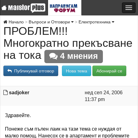
Начало
Въпроси и Отговори
Електротехника
ПРОБЛЕМ!!!
Многократно прекъсване
на тока
4 мнения
Публикувай отговор
Нова тема
Абонирай се
sadjoker
нед сеп 24, 2006
11:37 pm
Здравейте.
Понеже съм пълен лаик на тази тема се нуждая от
малко помощ. Нанесох се в апартамент и проблемите