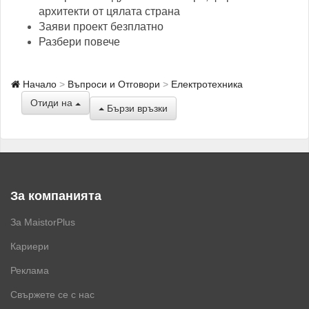
архитекти от цялата страна
Заяви проект безплатно
Разбери повече
Начало
Въпроси и Отговори
Електротехника
Отиди на
Бързи връзки
За компанията
За MaistorPlus
Кариери
Реклама
Свържете се с нас