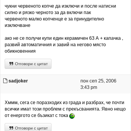
чукни червеното копче да изключи и после натисни
силно и рязко черното за да включи пак
червеното малко копченце е за принудително
изключване
ако не се получи купи един керамичен 63 А + капачка ,
развий автоматичния и завий на негово място
обикновенния
Отговори с цитат
sadjoker
пон сеп 25, 2006
3:43 pm
Хммм, сега се поразходих из града и разбрах, че почти
всички имат този проблем с прекъсванията. Явно нещо
от енергото се бъзикат с тока
Отговори с цитат