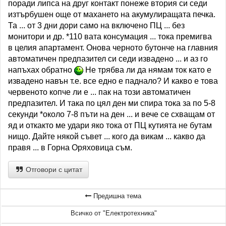
поради липса на друг контакт понеже втория си седи
изтърбушен още от махането на акумулиращата печка.
Та ... от 3 дни дори само на включено ПЦ ... без
монитори и др. *110 вата консумация ... тока премигва
в целия апартамент. Онова черното бутонче на главния
автоматичен предпазител си седи извадено ... и аз го
напъхах обратно
Не трябва ли да нямам ток като е
извадено навън т.е. все едно е паднало? И какво е това
червеното копче ли е ... пак на този автоматичен
предпазител. И така по цял ден ми спира тока за по 5-8
секунди *около 7-8 пъти на ден ... и вече се схващам от
яд и откакто ме удари яко тока от ПЦ кутията не бутам
нищо. Дайте някой съвет ... кого да викам ... какво да
правя ... в Горна Оряховица съм.
Отговори с цитат
Предишна тема
Всичко от "Електротехника"