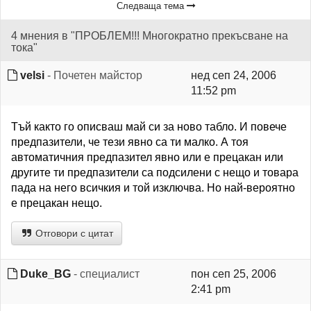
Следваща тема
4 мнения в "ПРОБЛЕМ!!! Многократно прекъсване на
тока"
velsi
- Почетен майстор
нед сеп 24, 2006
11:52 pm
Тъй както го описваш май си за ново табло. И повече
предпазители, че тези явно са ти малко. А тоя
автоматичния предпазител явно или е прецакан или
другите ти предпазители са подсилени с нещо и товара
пада на него всичкия и той изключва. Но най-вероятно
е прецакан нещо.
Отговори с цитат
Duke_BG
- специалист
пон сеп 25, 2006
2:41 pm