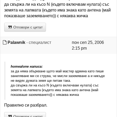
да свържа ли на късо N (където включвам нулата) със
земята на лапмата (където има знака като антена (май
показваше заземяването)) с някаква жичка
Отговори с цитат
Palawnik
- специалист
пон сеп 25, 2006
2:15 pm
homealone написа:
за да няма объркване щото май мастер админа като пише
заниляване ми се струва, че мисли заземяване а и никъде
не видях думата земя ще питам така.
да свържа ли на късо N (където включвам нулата) със
земята на лапмата (където има знака като антена (май
показваше заземяването)) с някаква жичка
Правилно си разбрал.
Отговори с цитат