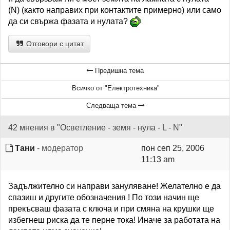
(N) (както направих при контактите примерно) или само
да си свържа фазата и нулата?
Отговори с цитат
Предишна тема
Всичко от "Електротехника"
Следваща тема
42 мнения в "Осветление - земя - нула - L - N"
Тани
- модератор
пон сеп 25, 2006
11:13 am
Задължително си направи зануляване! Желателно е да
спазиш и другите обозначения ! По този начин ще
прекъсваш фазата с ключа и при смяна на крушки ще
избегнеш риска да те перне тока! Иначе за работата на