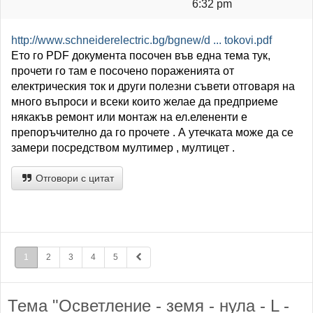
6:32 pm
http://www.schneiderelectric.bg/bgnew/d ... tokovi.pdf
Ето го PDF документа посочен във една тема тук,
прочети го там е посочено пораженията от
електрическия ток и други полезни съвети отговаря на
много въпроси и всеки които желае да предприеме
някакъв ремонт или монтаж на ел.елененти е
препоръчително да го прочете . А утечката може да се
замери посредством мултимер , мултицет .
Отговори с цитат
1
2
3
4
5
Тема "Осветление - земя - нула - L -