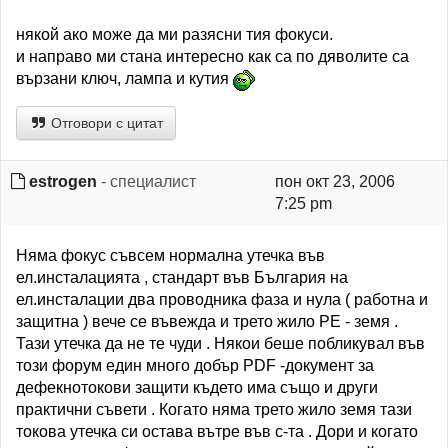
някой ако може да ми разясни тия фокуси.
и направо ми стана интересно как са по дяволите са
вързани ключ, лампа и кутия
Отговори с цитат
estrogen
- специалист
пон окт 23, 2006
7:25 pm
Няма фокус съвсем нормална утечка във
ел.инсталацията , стандарт във България на
ел.инсталации два проводника фаза и нула ( работна и
защитна ) вече се въвежда и трето жило PE - земя .
Тази утечка да не те чуди . Някои беше побликувал във
този форум един много добър PDF -документ за
дефекнотокови защити където има също и други
практични съвети . Когато няма трето жило земя тази
токова утечка си остава вътре във с-та . Дори и когато