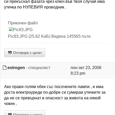
си прекъснал фазата чрез ключ във твоя случай има
утечка по НУЛЕВИЯ проводник .
Прикачен файл
Pic83.JPG (25.62 KиБ) Видяна 145565 пъти
Отговори с цитат
estrogen
- специалист
пон окт 23, 2006
8:23 pm
Ако прави голям обек със посочените лампи , и има
доста електроуреди по-добре си сумираи утечките за
да не се превърнат в опасност за живота на някой
човек .
Отговори с цитат