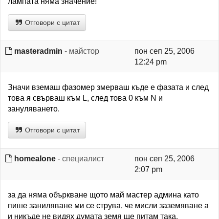
лампата няма значение!
Отговори с цитат
masteradmin
- майстор
пон сеп 25, 2006
12:24 pm
Значи вземаш фазомер змерваш къде е фазата и след
това я свърваш към L, след това 0 към N и
зануляването.
Отговори с цитат
homealone
- специалист
пон сеп 25, 2006
2:07 pm
за да няма объркване щото май мастер админа като
пише заниляване ми се струва, че мисли заземяване а
и никъде не видях думата земя ще питам така.