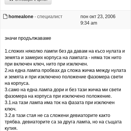
homealone
- специалист
пон окт 23, 2006
9:34 am
значи продължаваме
1.сложих няколко лампи без да давам на късо нулата и
земята и замерих корпуса на лампата - няма ток нито
при включен ключ, нито при изключен.
2.на една лампа пробвах да сложа жичка между нулата
и земята и при изключено положение фазомера свети
на корпуса.
3.само на една лампа дори и без тази жичка ми свети
фазомера на корпуса при изключено положение.
3.1.на тази лампа има ток на фазата при изключен
ключ.
3.2.в тази стая не са сложени девиаторите както
трябва. девиаторите са за друга лампа, но на същата
кутия.