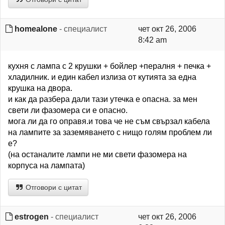
homealone
- специалист
чет окт 26, 2006
8:42 am
кухня с лампа с 2 крушки + бойлер +пералня + печка +
хладилник. и един кабел излиза от кутията за една
крушка на двора.
и как да разбера дали тази утечка е опасна. за мен
свети ли фазомера си е опасно.
мога ли да го оправя.и това че не съм свързал кабела
на лампите за заземяването с нищо голям проблем ли
е?
(на останалите лампи не ми свети фазомера на
корпуса на лампата)
Отговори с цитат
estrogen
- специалист
чет окт 26, 2006