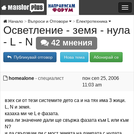
Начало
Въпроси и Отговори
Електротехника
Осветление - земя - нула
- L - N
42 мнения
Публикувай отговор
Нова тема
Абонирай се
homealone
- специалист
пон сеп 25, 2006
11:03 am
взех си от тези системите дето са и на тях има 3 жици.
L, N и земя.
казаха ми че L е фазата.
има ли значение дали ще свържа фазата към L или към
N?
и да свързвам ли с мост земята на лампата с нулата