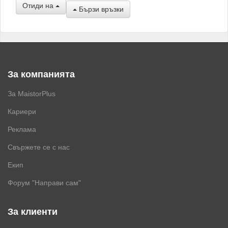
Отиди на
Бързи връзки
За компанията
За MaistorPlus
Кариери
Реклама
Свържете се с нас
Екип
Форум "Направи сам"
За клиенти