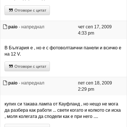
Отговори с цитат
paio
- напреднал
чет сеп 17, 2009
4:33 pm
В България е , но е с фотоволтаични панели и всичко е
на 12 V.
Отговори с цитат
paio
- напреднал
пет сеп 18, 2009
2:29 pm
купих си такава лампа от Кауфланд , но нещо не мога
да разбера как работи ... свети когато и колкото си иска
, моля колегата да сподели как е при него ....