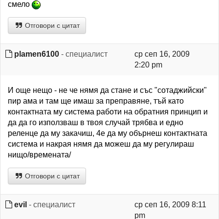
смело
Отговори с цитат
plamen6100
- специалист
ср сеп 16, 2009
2:20 pm
И още нещо - не че нямя да стане и със "сотаджийски"
пир ама и там ще имаш за преправяне, тъй като
контактната му система работи на обратния принцип и
да да го използваш в твоя случай трябва и едно
реленце да му закачиш, 4е да му обърнеш контактната
система и накрая нямя да можеш да му регулираш
нищо/времената/
Отговори с цитат
evil
- специалист
ср сеп 16, 2009 8:11
pm