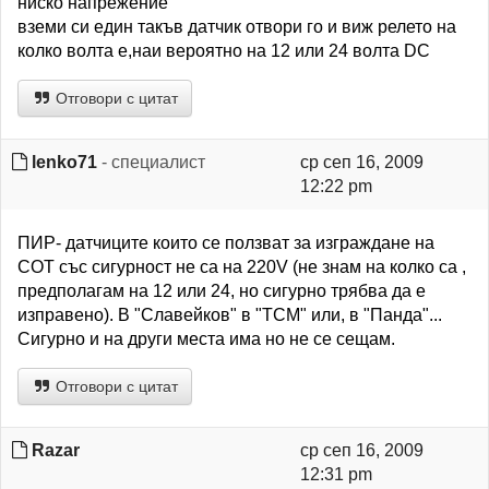
ниско напрежение
вземи си един такъв датчик отвори го и виж релето на
колко волта е,наи вероятно на 12 или 24 волта DC
Отговори с цитат
lenko71
- специалист
ср сеп 16, 2009
12:22 pm
ПИР- датчиците които се ползват за изграждане на
СОТ със сигурност не са на 220V (не знам на колко са ,
предполагам на 12 или 24, но сигурно трябва да е
изправено). В "Славейков" в "ТСМ" или, в "Панда"...
Сигурно и на други места има но не се сещам.
Отговори с цитат
Razar
ср сеп 16, 2009
12:31 pm