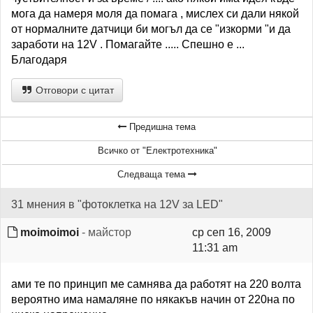
мога да намеря моля да помага , мислех си дали някой
от нормалните датчици би могъл да се "изкорми "и да
заработи на 12V . Помагайте ..... Спешно е ...
Благодаря
Отговори с цитат
Предишна тема
Всичко от "Електротехника"
Следваща тема
31 мнения в "фотоклетка на 12V за LED"
moimoimoi
- майстор
ср сеп 16, 2009
11:31 am
ами те по принцип ме самнява да работят на 220 волта
вероятно има намаляне по някакъв начин от 220на по