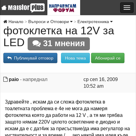
Начало
Въпроси и Отговори
Електротехника
фотоклетка на 12V за
LED
31 мнения
Публикувай отговор
Нова тема
Абонирай се
paio
- напреднал
ср сеп 16, 2009
10:52 am
Здравейте , искам да си сложа фотоклетка в
тоалетната проблема е 4е не мога да намеря
фотоклетка която да работи на 12 V , а тя ми трябва
защото нямам 220V цялото осветление е диодно и
искам да е с дат4ик за присъствие/да има регулатор на
чуствителност и за време / .... ако някой има идея къде