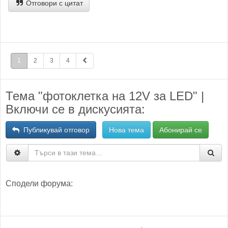
Отговори с цитат
1
2
3
4
Тема "фотоклетка на 12V за LED" |
Включи се в дискусията:
Публикувай отговор
Нова тема
Абонирай се
Сподели форума: