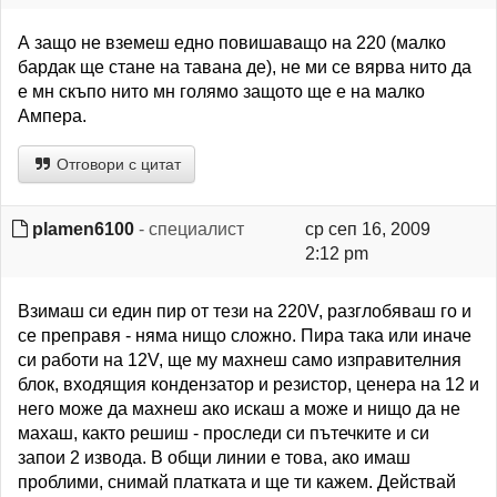
А защо не вземеш едно повишаващо на 220 (малко
бардак ще стане на тавана де), не ми се вярва нито да
е мн скъпо нито мн голямо защото ще е на малко
Ампера.
Отговори с цитат
plamen6100
- специалист
ср сеп 16, 2009
2:12 pm
Взимаш си един пир от тези на 220V, разглобяваш го и
се преправя - няма нищо сложно. Пира така или иначе
си работи на 12V, ще му махнеш само изправителния
блок, входящия кондензатор и резистор, ценера на 12 и
него може да махнеш ако искаш а може и нищо да не
махаш, както решиш - проследи си пътечките и си
запои 2 извода. В общи линии е това, ако имаш
проблими, снимай платката и ще ти кажем. Действай