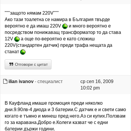
"""защото нямам 220V"""
Ако тази тоалетна се намира в България твърде
вероятно е да имаш 220V
и много вероятно е
посредством понижаващ трансформатор то да става
12V
а още по-вероятно е като сложиш
220V(стандартен датчик) преди трафа нещата да
станат
Отговори с цитат
ilian ivanov
- специалист
ср сеп 16, 2009
10:02 pm
В Кауфланд имаше промоция преди няколко
дни.9.90лв-4 диода и 3 батерии.С датчик е и свети само
когато е тъмно и минеш пред него.Аз си купих.Ползвам
го за каравана.Добро е.Колеги казват че с едни
батерии държи години.