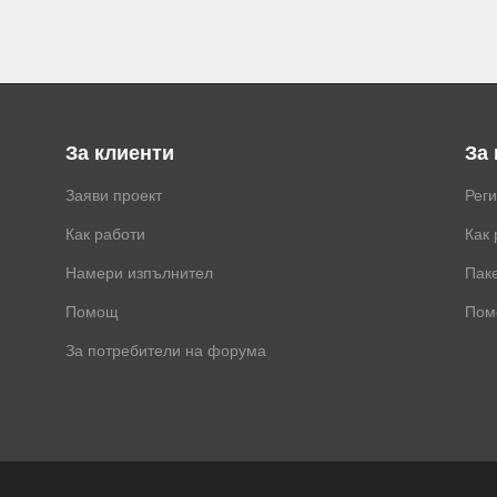
За клиенти
За
Заяви проект
Рег
Как работи
Как 
Намери изпълнител
Паке
Помощ
Пом
За потребители на форума