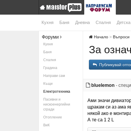
Кухня
Баня
Дневна
Спалня
Детска
Форуми
Начало
Въпроси 
Кухня
За озна
Баня
Спалня
Публикувай отго
Градина
Направи сам
Къщи
bluelemon
- спец
Електротехника
Пасивни и
Ами значи дивиатор
нискоенергийни
щракам си аз ама я
сгради
някой ако е монтир
Отопление
А те са 1 2 L
ВиК