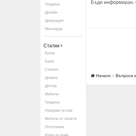
Бъди информиран. 
Градина
Дизайн
Декорация
Мансарда
Статии
Кухня
Баня
Спалня
Начало
Въпроси 
Дневна
Детска
Мебели
Градина
Направи си сам
Мебели от палети
Отопление
Идеи за дома