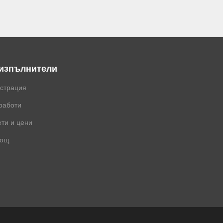
 изпълнители
истрация
работи
ти и цени
ощ