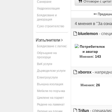
Отговори с цитат
Саниране
Хидроизолация
Предишн
Боядисване и
декорация
4 мнения в "За озн
Сухо строителство
bluelemon
- спец
Изпълнители
Боядисване с латекс
Обръщане на
Мнения:
143
прозорци
ВиК услуги
Дърводелски услуги
xborox
- напредн
Електроуслуги
Външна изолация
Мнения:
26
Мебели по поръчка
Циклене на паркет
Редене на ламинат
Trifun
- специалис
Лепене на плочки