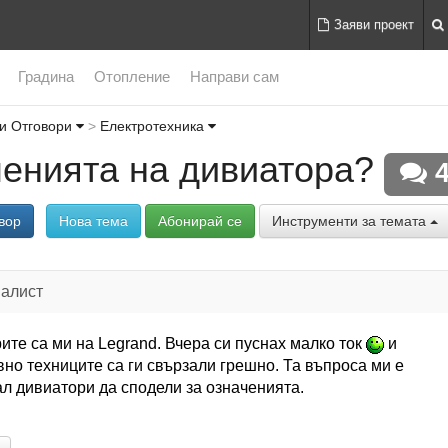
Заяви проект
Градина
Отопление
Направи сам
и Отговори
Електротехника
ченията на дивиатора?
4
вор
Нова тема
Абонирай се
Инструменти за темата
иалист
ите са ми на Legrand. Вчера си пуснах малко ток
и
вно техниците са ги свързали грешно. Та въпроса ми е
ал дивиатори да сподели за означенията.