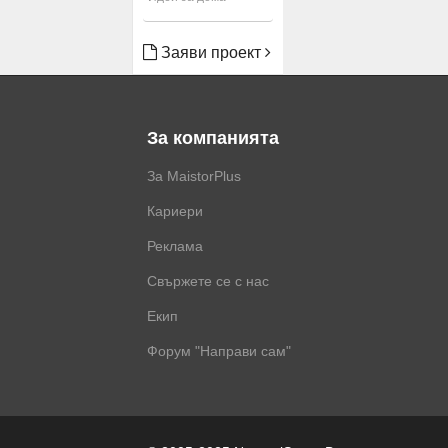
Заяви проект
За компанията
За MaistorPlus
Кариери
Реклама
Свържете се с нас
Екип
Форум "Направи сам"