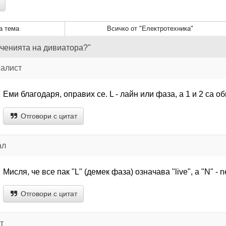
а тема
Всичко от "Електротехника"
аченията на дивиатора?"
иалист
Еми благодаря, оправих се. L - лайн или фаза, а 1 и 2 са о
Отговори с цитат
ал
Мисля, че все пак "L" (демек фаза) означава "live", а "N" - ne
Отговори с цитат
т