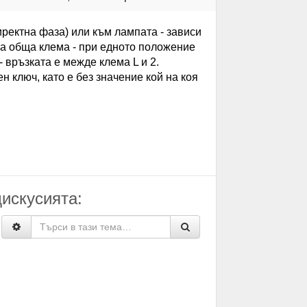
иректна фаза) или към лампата - зависи
ата обща клема - при едното положение
- връзката е межде клема L и 2.
н ключ, като е без значение кой на коя
дискусията: