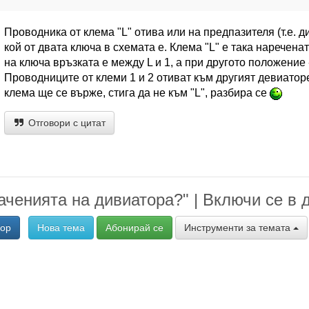
Проводника от клема "L" отива или на предпазителя (т.е. д
кой от двата ключа в схемата е. Клема "L" е така наречен
на ключа връзката е между L и 1, а при другото положение 
Проводниците от клеми 1 и 2 отиват към другият девиаторе
клема ще се върже, стига да не към "L", разбира се
Отговори с цитат
аченията на дивиатора?" | Включи се в 
вор
Нова тема
Абонирай се
Инструменти за темата