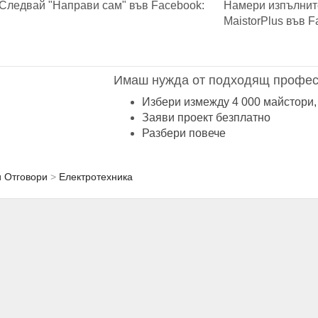
Следвай "Направи сам" във Facebook:
Намери изпълнит
MaistorPlus във F
Имаш нужда от подходящ профес
Избери измежду 4 000 майстори,
Заяви проект безплатно
Разбери повече
и Отговори
Електротехника