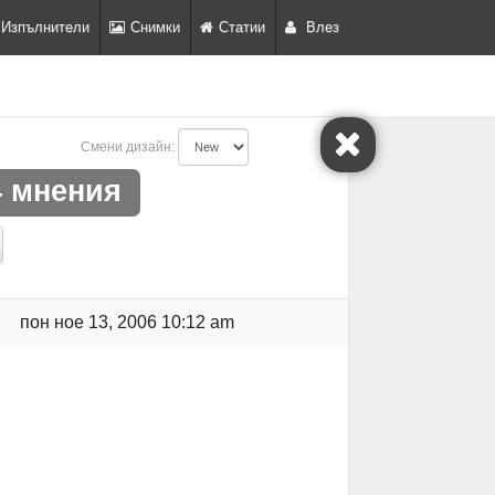
Изпълнители
Снимки
Статии
Влез
Смени дизайн:
 мнения
пон ное 13, 2006 10:12 am