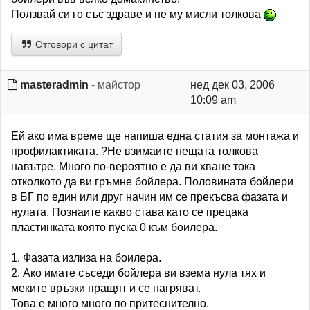
Ползвай си го със здраве и не му мисли толкова
Отговори с цитат
masteradmin
- майстор
нед дек 03, 2006
10:09 am
Ей ако има време ще напиша една статия за монтажа и
профилактиката. ?Не взимаите нещата толкова
навътре. Много по-вероятно е да ви хване тока
отколкото да ви гръмне бойлера. Половината бойлери
в БГ по един или друг начин им се прекъсва фазата и
нулата. Познаите какво става като се прецака
пластинката която пуска 0 към боилера.
1. Фазата излиза на боилера.
2. Ако имате съседи бойлера ви взема нула тях и
меките връзки пращят и се нагряват.
Това е много много по притеснително.