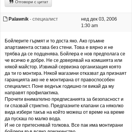
Отговори с цитат
Palawnik
- специалист
нед дек 03, 2006
1:30 am
Бойлерите гърмят и то доста яко. Ако гръмне
апартамента остава без стени. Това е вярно и не
трябва да се подценява. Бойлера е нов предполага се
че всичко е добре. Не се доверявай на комшията или
някой майстор. Извикай сервизна организация която
да ти го монтира. Някой магазини отказват да признаят
гаранцията ако не е монтирана от правоспособен
специалист. Поне веднъж годишно ги викай да му
направят профилактика.
Прочети внимателно предписанията за безопасност и
ги спазвай стриктно. Предпазните клапани са няколко
вида избери такъв на който можеш от време на време
да пускаш по малко вода.
И не се притеснявай толкова. Все пак има монтирани
бойлери във всяко домакинство.