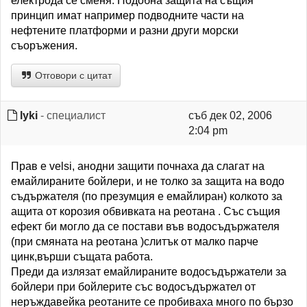
електрода се сменя. Подобна защита на същия
принцип имат например подводните части на
нефтените платформи и разни други морски
съоръжения.
Отговори с цитат
lyki
- специалист
съб дек 02, 2006
2:04 pm
Прав е velsi, анодни защити почнаха да слагат на
емайлираните бойлери, и не толко за защита на водо
съдържателя (по презумция е емайлиран) колкото за
ащита от корозия обвивката на реотана . Със същия
ефект би могло да се постави във водосъдържателя
(при смяната на реотана )слитък от малко парче
цинк,върши същата работа.
Преди да излязат емайлираните водосъдържатели за
бойлери при бойлерите със водосъдържател от
неръждавейка реотаните се пробиваха много по бързо