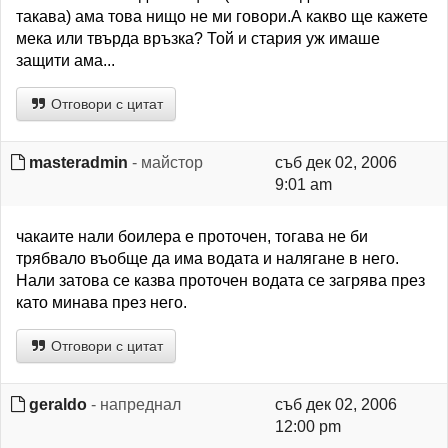
такава) ама това нищо не ми говори.А какво ще кажете
мека или твърда връзка? Той и стария уж имаше
защити ама...
Отговори с цитат
masteradmin
- майстор
съб дек 02, 2006
9:01 am
чакаите нали боилера е проточен, тогава не би
трябвало въобще да има водата и налягане в него.
Нали затова се казва проточен водата се загрява през
като минава през него.
Отговори с цитат
geraldo
- напреднал
съб дек 02, 2006
12:00 pm