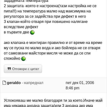
зададената температура
2 защитата -която е настроена(тази настройка не се
пипа!!!) на температура малко над максимума на
регулатора за се задейства при дефект в него
3 клапан-който отваря при повишено налягане
вследствие дефект
в първите две
ако клапана е монтиран правилно и от време на време
му се пуска по малко вода и ако бойлера не се отваря
от самозвани майстори мисля че може да се спи
спокойно
Отговори с цитат
geraldo
- напреднал
пет дек 01, 2006
8:46 pm
Успокояваш ме малко благодаря ти за което.Иначе май
има някаква анодна защита(или 3 анодна ако има