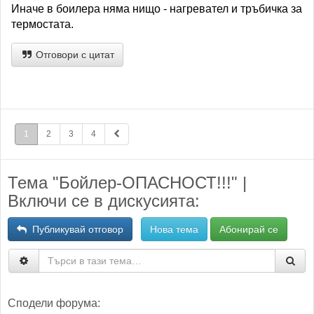
Иначе в боилера няма нищо - нагревател и тръбичка за
термостата.
Отговори с цитат
1
2
3
4
Тема "Бойлер-ОПАСНОСТ!!!" |
Включи се в дискусията:
Публикувай отговор
Нова тема
Абонирай се
Сподели форума: