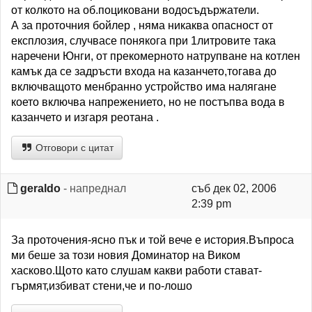
от колкото на об.поциковани водосъдържатели.
А за проточния бойлер , няма никаква опасност от
експлозия, случвасе понякога при 1литровите така
наречени Юнги, от прекомерното натрупване на котлен
камък да се задръсти входа на казанчето,тогава до
включващото менбранно устройство има налягане
което включва напрежението, но не постъпва вода в
казанчето и изгаря реотана .
Отговори с цитат
geraldo
- напреднал
съб дек 02, 2006
2:39 pm
За проточения-ясно пък и той вече е история.Въпроса
ми беше за този новия Доминатор на Виком
хасково.Щото като слушам какви работи стават-
гърмят,избиват стени,че и по-лошо