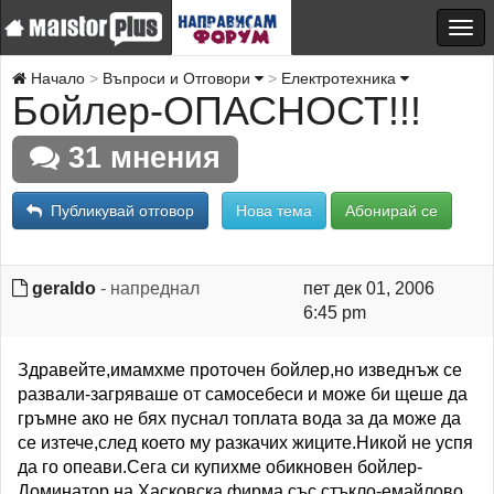
Начало
Въпроси и Отговори
Електротехника
Бойлер-ОПАСНОСТ!!!
31 мнения
Публикувай отговор
Нова тема
Абонирай се
geraldo
- напреднал
пет дек 01, 2006
6:45 pm
Здравейте,имамхме проточен бойлер,но изведнъж се
развали-загряваше от самосебеси и може би щеше да
гръмне ако не бях пуснал топлата вода за да може да
се изтече,след което му разкачих жиците.Никой не успя
да го опеави.Сега си купихме обикновен бойлер-
Доминатор на Хасковска фирма със стъкло-емайлово