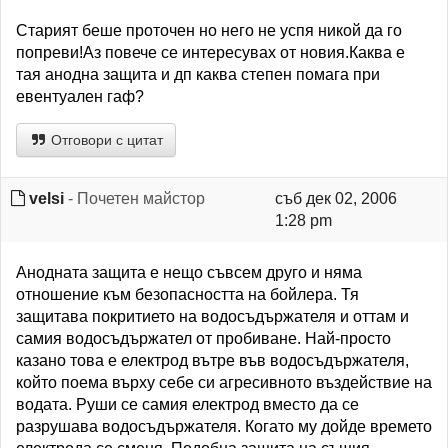
Старият беше проточен но него не успя никой да го
попреви!Аз повече се интересувах от новия.Каква е
тая анодна защита и дп каква степен помага при
евентуален гаф?
Отговори с цитат
velsi
- Почетен майстор
съб дек 02, 2006
1:28 pm
Анодната защита е нещо съвсем друго и няма
отношение към безопасността на бойлера. Тя
защитава покритието на водосъдържателя и оттам и
самия водосъдържател от пробиване. Най-просто
казано това е електрод вътре във водосъдържателя,
който поема върху себе си агресивното въздействие на
водата. Руши се самия електрод вместо да се
разрушава водосъдържателя. Когато му дойде времето