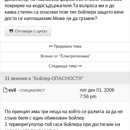
покририе на водосъдържателя.Та въпроса ми е до
каква степен са опаснни този тип бойлери защото вече
доста се наплашихме.Може ли да гръмне?
Отговори с цитат
Предишна тема
Всичко от "Електротехника"
Следваща тема
31 мнения в "Бойлер-ОПАСНОСТ!!!"
evil
- специалист
пет дек 01, 2006
7:56 pm
По принцип има три неща на който се разчита за да не
стане беля с един обикновен бойлер
1 терморегулатор-той гаси бойлера при достигане на