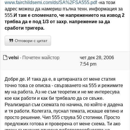
www.fairchildsemi.com/ds/SA%2FSA555.pdf
-на този
адрес можеш да намериш пълна техн. информация за
555.
И там е споменато, че напрежението на извод 2
трябва да е под 1/3 от захр. напрежение за да
сработи тригера.
Отговори с цитат
velsi
- Почетен майстор
чет дек 28, 2006
7:54 pm
Добре де. И така да е, в цитираната от мене статия
точно това се описва - свързването на 555 и режимите
му на работа. Аз не съм теоретик и не ме интересува
кое как работи и как би трябвало да се свъже.
Реализирал съм схемата по начина, по който е дадена
и тя работи. Колегата, пуснал темата, искаше евтино и
просто решение. Чип 555 струва 50 стотинки. Просто
предложих готова и проверена от мене схема. Ти ако