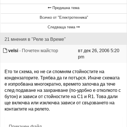
Предишна тема
Всичко от "Електротехника"
Следваща тема
21 мнения в "Реле за Време"
velsi
- Почетен майстор
вт дек 26, 2006 5:20
pm
Ето ти схема, но не си спомням стойностите на
кондензаторите. Трябва да ги потърся. Иначе схемата
е изпробвана многократно, времето започва да тече
след подаване на захранване (по-удобно е отколкото с
бутон) и зависи от стойностите на С1 и R1. Това дали
ще включва или изключва зависи от свързването на
контактите на релето.
Прикачен файл