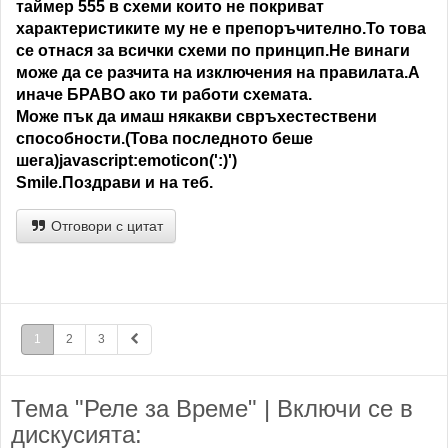
таймер 555 в схеми които не покриват
характеристиките му не е препоръчително.То това
се отнася за всички схеми по принцип.Не винаги
може да се разчита на изключения на правилата.А
иначе БРАВО ако ти работи схемата.
Може пък да имаш някакви свръхестествени
способности.(Това последното беше
шега)javascript:emoticon(':)')
Smile.Поздрави и на теб.
Отговори с цитат
1
2
3
Тема "Реле за Време" | Включи се в
дискусията: