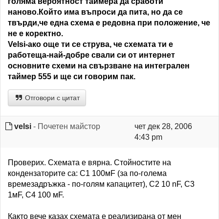
голяма вероятност таймера да сработи
наново.Който има въпроси да пита, но да се
твърди,че една схема е редовна при положение, че
не е коректно.
Velsi-ако още ти се струва, че схемата ти е
работеща-най-добре свали си от интернет
основните схеми на свързване на интегрален
таймер 555 и ще си говорим пак.
Отговори с цитат
velsi
- Почетен майстор
чет дек 28, 2006
4:43 pm
Проверих. Схемата е вярна. Стойностите на
кондензаторите са: С1 100мF (за по-голема
времезадръжка - по-голям капацитет), С2 10 nF, C3
1мF, C4 100 мF.
Както вече казах схемата е реализирана от мен