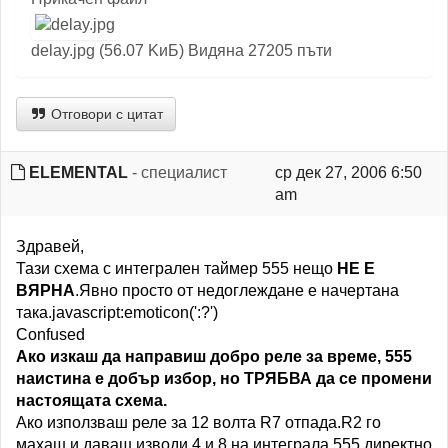
delay.jpg (56.07 KиБ) Видяна 27205 пъти
Отговори с цитат
ELEMENTAL
- специалист
ср дек 27, 2006 6:50
am
Здравей,
Тази схема с интегрален таймер 555 нещо
НЕ Е
ВЯРНА
.Явно просто от недоглеждане е начертана
така.javascript:emoticon(':?')
Confused
Ако изкаш да направиш добро реле за време, 555
наистина е добър избор, но ТРЯБВА да се промени
настоящата схема.
Ако използваш реле за 12 волта R7 отпада.R2 го
махаш и даваш изводи 4 и 8 на интеграла 555 директно