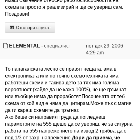
имаш съмнения относно работоспособността на
схемата просто я реализирай и ще се увериш сам.
Поздрави!
Отговори с цитат
ELEMENTAL
- специалист
пет дек 29, 2006
4:29 am
То папагалската лесно се правят нещата, ама в
електрониката или по точно схемотехниката има
работещи схеми и такива дето за тях има голяма
вероятност (хайде да не кажа 100%), че ще гръмнат
или въобще няма да проработят.Посочената от теб
схема от кой вид е няма да цитирам.Може пък с магия
да ги караш схемите да тръгнат.
Ако беше си направил труда да погледнеш
параметрите на 555 щеше да се увериш, че за сигурна
работа на 555 напрежението на извод 2 трябва да е
под 1/3 от захр. напрежение.
Дори да приема, че