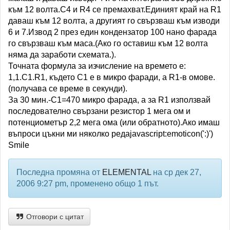
към 12 волта.C4 и R4 се премахват.Единият край на R1
даваш към 12 волта, а другият го свързваш към изводи
6 и 7.Извод 2 през един кондензатор 100 нано фарада
го свързваш към маса.(Ако го оставиш към 12 волта
няма да заработи схемата.).
Точната формула за изчисление на времето е:
1,1.C1.R1, където С1 е в микро фаради, а R1-в омове.
(получава се време в секунди).
За 30 мин.-С1=470 микро фарада, а за R1 използвай
последователно свързани резистор 1 мега ом и
потенциометър 2,2 мега ома (или обратното).Ако имаш
въпроси цъкни ми няколко редаjavascript:emoticon(':)')
Smile
Последна промяна от
ELEMENTAL
на ср дек 27,
2006 9:27 pm, променено общо 1 път.
Отговори с цитат