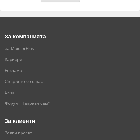
За компанията
За MaistorPlus
Кариери
Реклама
Свържете се с нас
Екип
Форум "Направи сам"
За клиенти
Заяви проект