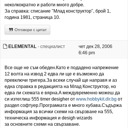
неколкократно и работи много добре.
За справка: списание "Млад конструктор", брой 1,
година 1981, страница 10.
Отговори с цитат
ELEMENTAL
- специалист
чет дек 28, 2006
6:46 pm
Все още не съм обеден.Като е подадено напрежение
12 волта на извод 2 едва ли ще е възможно да
превключи тригера.За всеки случай ще направя и аз
една справка в редакцията на Млад Конструктор, но
едва ли схемата е вярна.A междувременно можеш да
си изтеглиш 555 timer desigher oт
www.hobbykit.dir.bg
oт
раздел софтуер.Програмката е много хубава.Съдържа
информация за всички схеми на свързване на 555,
техническа информация и desigh wizards
за основните схеми на свързаване.