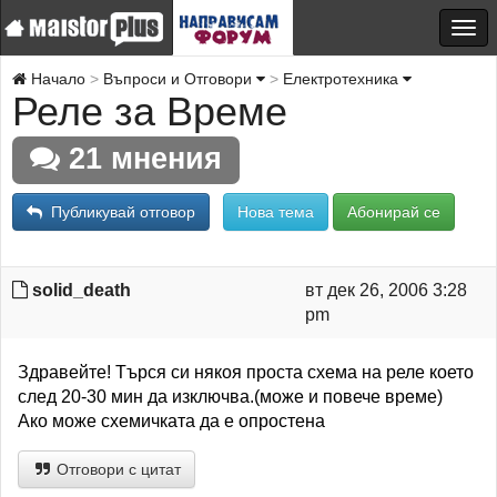
Начало
Въпроси и Отговори
Електротехника
Реле за Време
21 мнения
Публикувай отговор
Нова тема
Абонирай се
solid_death
вт дек 26, 2006 3:28
pm
Здравейте! Търся си някоя проста схема на реле което
след 20-30 мин да изключва.(може и повече време)
Ако може схемичката да е опростена
Отговори с цитат