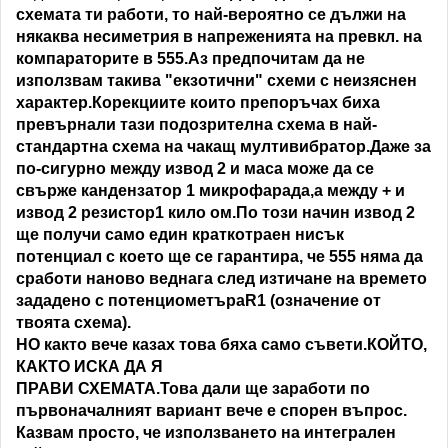
схемата ти работи, то най-вероятно се дължи на
някаква несиметрия в напреженията на превкл. на
компараторите в 555.Аз предпочитам да не
използвам такива "екзотични" схеми с неизяснен
характер.Корекциите които препоръчах биха
превърнали тази подозрителна схема в най-
стандартна схема на чакащ мултивибратор.Даже за
по-сигурно между извод 2 и маса може да се
свърже кандензатор 1 микрофарада,а между + и
извод 2 резистор1 кило ом.По този начин извод 2
ще получи само един краткотраен нисък
потенциал с което ще се гарантира, че 555 няма да
сработи наново веднага след изтичане на времето
зададено с потенциометъраR1 (означение от
твоята схема).
НО както вече казах това бяха само съвети.КОЙТО,
КАКТО ИСКА ДА Я
ПРАВИ СХЕМАТА.Това дали ще заработи по
първоначалният вариант вече е спорен въпрос.
Казвам просто, че използването на интегрален