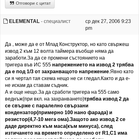
Отговори с цитат
ELEMENTAL
- специалист
ср дек 27, 2006 9:23
pm
Да , може да е от Млад Конструктор, но като свържеш
извод 2 към 12 волта таймера въобще няма да
заработи.За да се промени състоянието на
тригера във ИС 555
напрежението на извод 2 трябва
да е под 1/3 от захранващото напрежение
.Явно като
си я чертал тая схема нещо не си гледал.Както и да е-
не искам да ставам съдник.
А и още нещо.За да сработи тригера на 555 само
веднъж(при вкл. на захранването)
трябва извод 2 да
се свърже с паралелно свързани
кондензатор(примерно 100 нано фарада) и
резистор(4,7-10 мега ома).Защото ако извод 2 се
даде директно към маса(към минуса), след
изтичането на времето определено от R1,C1 има