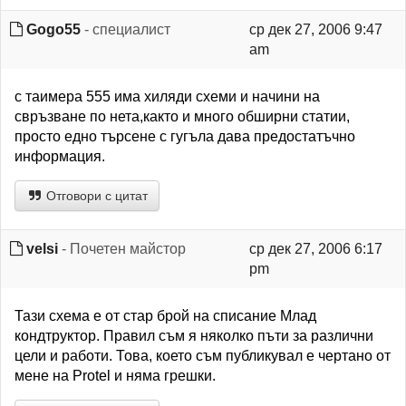
Gogo55
- специалист
ср дек 27, 2006 9:47
am
с таимера 555 има хиляди схеми и начини на
свръзване по нета,както и много обширни статии,
просто едно търсене с гугъла дава предостатъчно
информация.
Отговори с цитат
velsi
- Почетен майстор
ср дек 27, 2006 6:17
pm
Тази схема е от стар брой на списание Млад
кондтруктор. Правил съм я няколко пъти за различни
цели и работи. Това, което съм публикувал е чертано от
мене на Protel и няма грешки.