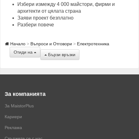
Избери измежду 4 000 майстори, фирми и
архитекти от цялата страна
Заяви проект безплатно
Разбери повече
Начало
Въпроси и Отговори
Електротехника
Отиди на
Бързи връзки
За компанията
За MaistorPlus
Кариери
Реклама
Свържете се с нас