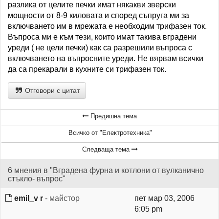
разлика от целите печки имат някакви зверски
мощности от 8-9 киловата и според съпруга ми за
включването им в мрежата е необходим трифазен ток.
Въпроса ми е към тези, които имат такива вградени
уреди ( не цели печки) как са разрешили въпроса с
включването на въпросните уреди. Не вярвам всички
да са прекарали в кухните си трифазен ток.
Отговори с цитат
Предишна тема
Всичко от "Електротехника"
Следваща тема
6 мнения в "Вградена фурна и котлони от вулканично
стъкло- въпрос"
emil_v r
- майстор
пет мар 03, 2006
6:05 pm