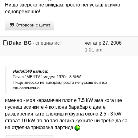
Нищо зверско не виждам,просто непускаш всичко
едновременно!
Отговори с цитат
Duke_BG
- специалист
чет апр 27, 2006
1:01 pm
vlado0549 написа:
Печка "МЕЧТА"-модел 1970г- 8.5kW
Нищо зверско не виждам,просто непускаш всичко
едновременно!
именно - моя керамичен плот е 7.5 kW ама кога ще
пуснеш всичките 4 котлона барабар с двете
разширения като сложиш и фурна около 2.5 - 3 kW
стават 10 kW. то по тая логика кухните ни требе да са
на отделна трифазна партида