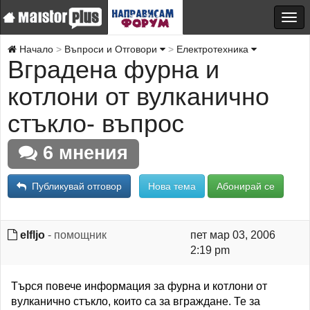
Начало
Въпроси и Отговори
Електротехника
Вградена фурна и
котлони от вулканично
стъкло- въпрос
6 мнения
Публикувай отговор
Нова тема
Абонирай се
elfljo
- помощник
пет мар 03, 2006
2:19 pm
Търся повече информация за фурна и котлони от
вулканично стъкло, които са за вграждане. Те за