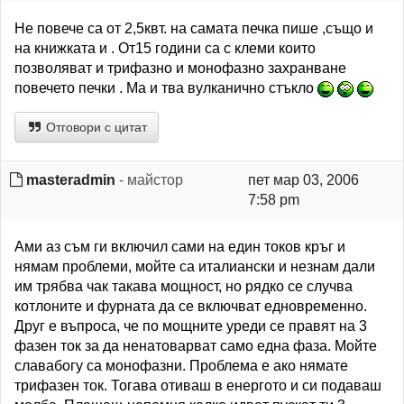
Не повече са от 2,5квт. на самата печка пише ,също и
на книжката и . От15 години са с клеми които
позволяват и трифазно и монофазно захранване
повечето печки . Ма и тва вулканично стъкло
Отговори с цитат
masteradmin
- майстор
пет мар 03, 2006
7:58 pm
Ами аз съм ги включил сами на един токов кръг и
нямам проблеми, мойте са италиански и незнам дали
им трябва чак такава мощност, но рядко се случва
котлоните и фурната да се включват едновременно.
Друг е въпроса, че по мощните уреди се правят на 3
фазен ток за да ненатоварват само една фаза. Мойте
славабогу са монофазни. Проблема е ако нямате
трифазен ток. Тогава отиваш в енергото и си подаваш