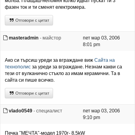
молба. Плащаш-непомня колко идват пускат ти 3
фазен ток и ти сменят електромера.
Отговори с цитат
masteradmin
- майстор
пет мар 03, 2006
8:01 pm
Ако си търсиш уреди за вграждане виж
Сайта на
технополис
за уреди за вграждане. Незнам какви са
тези от вулканично стъкло аз имам керамични. Та в
сайта си пише всичко.
Отговори с цитат
vlado0549
- специалист
пет мар 03, 2006
9:10 pm
Печка "МЕЧТА"-модел 1970г- 8.5kW