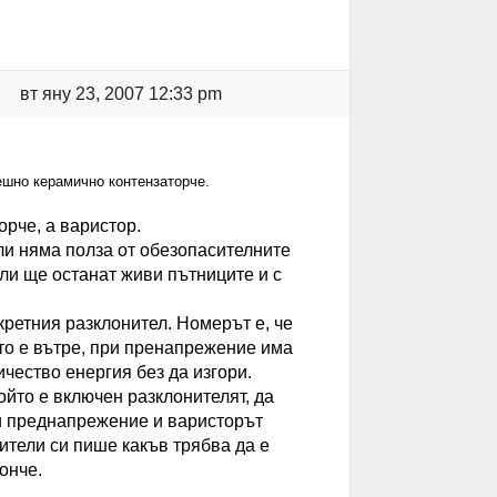
вт яну 23, 2007 12:33 pm
ешно керамично контензаторче.
рче, а варистор.
или няма полза от обезопасителните
 ли ще останат живи пътниците и с
ретния разклонител. Номерът е, че
то е вътре, при пренапрежение има
чество енергия без да изгори.
ойто е включен разклонителят, да
чи преднапрежение и варисторът
ители си пише какъв трябва да е
онче.