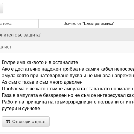
а тема
Всичко от "Електротехника"
онител със защита"
алист
Вътре има каквото и в останалите
Ако е достатъчно надежен трябва на самия кабел непосре
амула която при натоварване пуква и не минава напреже
Аз съм с такъв и съм много доволен
Проблема е че като гръмне ампулата става като нормален
Газа в ампулата е безвреден но не съм се интересувал как
Работи на принципа на гръморзрядниците ползвани от инт
рутери и суичове
Отговори с цитат