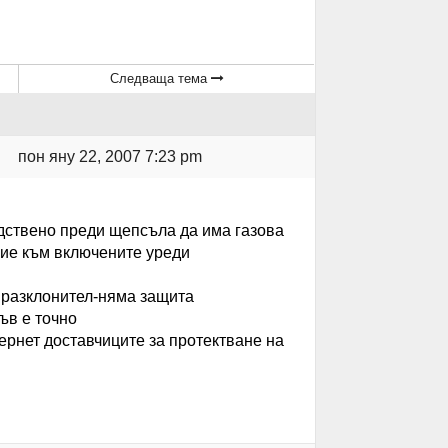
Следваща тема
пон яну 22, 2007 7:23 pm
дствено преди щепсъла да има газова
ние към включените уреди
 разклонител-няма защита
ъв е точно
ернет доставчиците за протектване на