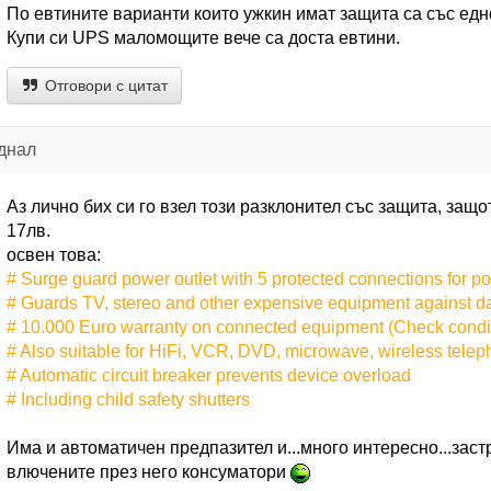
По евтините варианти които ужкин имат защита са със ед
Купи си UPS маломощите вече са доста евтини.
Отговори с цитат
днал
Аз лично бих си го взел този разклонител със защита, защ
17лв.
освен това:
# Surge guard power outlet with 5 protected connections for p
# Guards TV, stereo and other expensive equipment against 
# 10.000 Euro warranty on connected equipment (Check condi
# Also suitable for HiFi, VCR, DVD, microwave, wireless tele
# Automatic circuit breaker prevents device overload
# Including child safety shutters
Има и автоматичен предпазител и...много интересно...зас
влючените през него консуматори