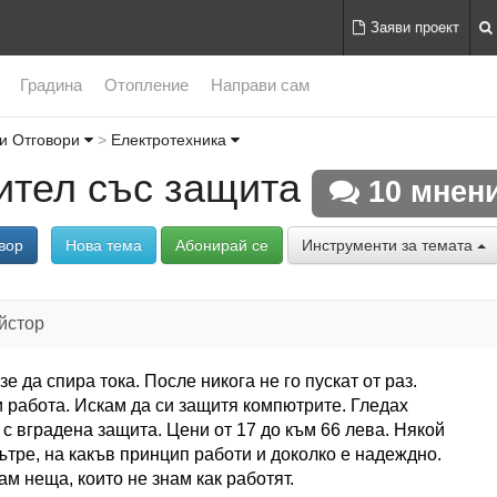
Заяви проект
Градина
Отопление
Направи сам
и Отговори
Електротехника
ител със защита
10 мнен
вор
Нова тема
Абонирай се
Инструменти за темата
йстор
е да спира тока. После никога не го пускат от раз.
и работа. Искам да си защитя компютрите. Гледах
 с вградена защита. Цени от 17 до към 66 лева. Някой
ътре, на какъв принцип работи и доколко е надеждно.
м неща, които не знам как работят.