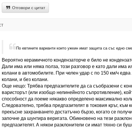
Отговори с цитат
ст
По евтините варианти които ужкин имат защита са със едно см
Вероятно керамичното кондензаторче е било не кондензато
Дали има или няма полза, този разговор е като дали има 
колани в автомобилите. При челен удар с по 150 км/ч едва
колани, и без колани.
Още нещо: Трябва предпазителите да са съобразени с конк
варисторът (или изобщо нелинейното съпротивление), кой
способност да поеме някакво определено максимално коли
Следователно, трябва предпазителят в токовия кръг, към к
прекъсне захранването достатъчно бързо, когато се полу
започне да шунтира веригата. Обикновено на тези разклон
предпазителят. А някои разклонители си имат тяхно си буш