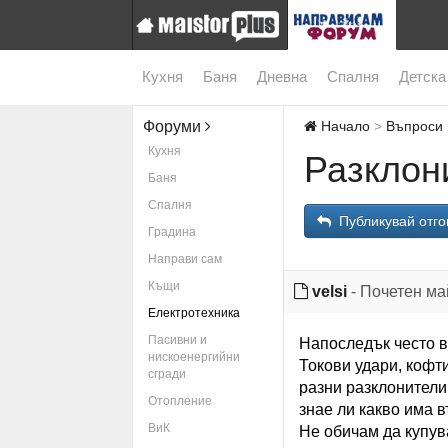
Кухня
Баня
Дневна
Спалня
Детска
Форуми
Начало
Въпроси 
Кухня
Разклон
Баня
Спалня
Публикувай отго
Градина
Направи сам
Къщи
velsi
- Почетен ма
Електротехника
Пасивни и
Напоследък често вз
нискоенергийни
Токови удари, кофт
сгради
разни разклонители
Отопление
знае ли какво има в
ВиК
Не обичам да купува