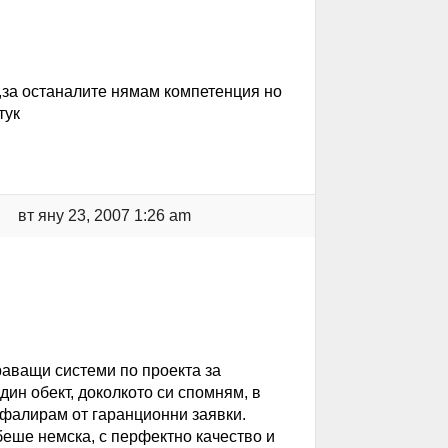
,за останалите нямам компетенция но
тук
вт яну 23, 2007 1:26 am
раващи системи по проекта за
ин обект, доколкото си спомням, в
 фалирам от гаранционни заявки.
еше немска, с перфектно качество и