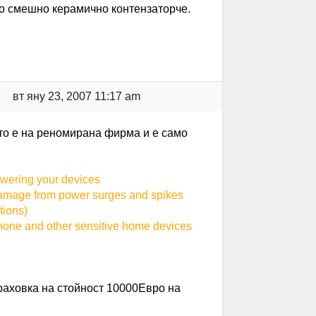
но смешно керамично контензаторче.
вт яну 23, 2007 11:17 am
ото е на реномирана фирма и е само
owering your devices
damage from power surges and spikes
tions)
phone and other sensitive home devices
траховка на стойност 10000Евро на