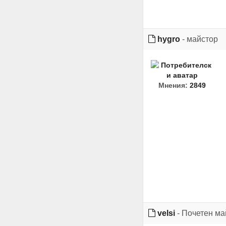
hygro
- майстор
Мнения:
2849
velsi
- Почетен ма