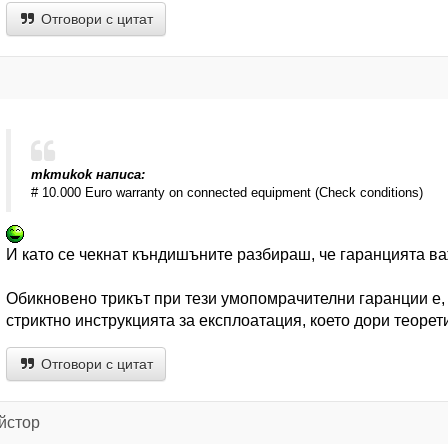
Отговори с цитат
mkmukok написа:
# 10.000 Euro warranty on connected equipment (Check conditions)
И като се чекнат къндишъните разбираш, че гаранцията ва
Обикновено трикът при тези умопомрачителни гаранции е, 
стриктно инструкцията за експлоатация, което дори теорет
Отговори с цитат
йстор