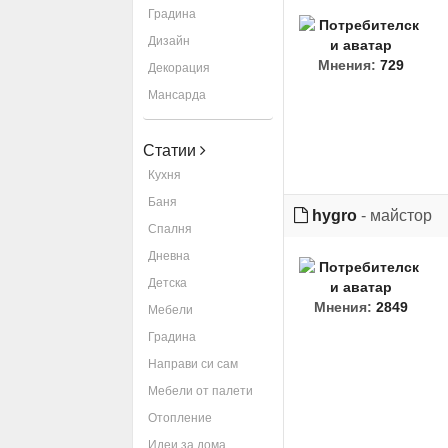
Градина
Дизайн
Мнения:
729
Декорация
Мансарда
Статии
Кухня
Баня
hygro
- майстор
Спалня
Дневна
Детска
Мнения:
2849
Мебели
Градина
Направи си сам
Мебели от палети
Отопление
Идеи за дома