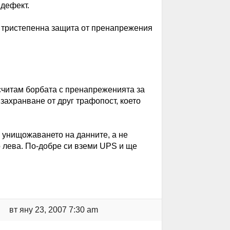
 дефект.
 тристепенна защита от пренапрежения
 считам борбата с пренапреженията за
 захранване от друг трафопост, което
е унищожаването на данните, а не
о лева. По-добре си вземи UPS и ще
вт яну 23, 2007 7:30 am