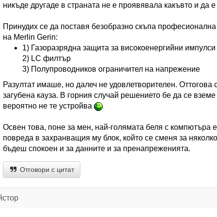
никъде другаде в страната не е проявявала какъвто и да е
Принудих се да поставя безобразно скъпа професионална
на Merlin Gerin:
1) Газоразрядна защита за високоенергийни импулси
2) LC филтър
3) Полупроводников ограничител на напрежение
Разултат имаше, но далеч не удовлетворителен. Оттогова
загубена кауза. В горния случай решението бе да се вземе
вероятно не те устройва
Освен това, поне за мен, най-голямата беля с компютъра 
повреда в захранващия му блок, който се сменя за няколк
бъдеш спокоен и за данните и за пренапреженията.
Отговори с цитат
йстор