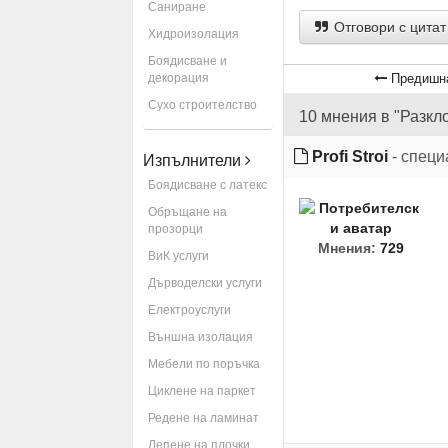
Саниране
Отговори с цитат
Хидроизолация
Боядисване и
декорация
Предишн
Сухо строителство
10 мнения в "Разкл
Profi Stroi
- специ
Изпълнители
Боядисване с латекс
Обръщане на
прозорци
Мнения:
729
ВиК услуги
Дърводелски услуги
Електроуслуги
Външна изолация
Мебели по поръчка
Циклене на паркет
Редене на ламинат
Лепене на плочки