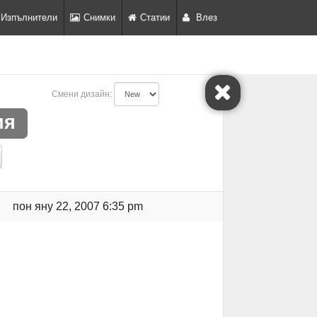
Изпълнители
Снимки
Статии
Влез
Смени дизайн:
ия
пон яну 22, 2007 6:35 pm