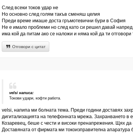
След всеки токов удар не
Но основно след голям такъв сменяш целия
Преди време имаше доста гръмотевични бури в София
Не е имало проблеми но след като си решил давай напред
има кой да питам ако се наложи и няма кой да ти отговори 
Отговори с цитат
velsi написа:
Токови удари, кофти работа.
velsi, напипа ми болната тема. Преди години доставях зах
дигитализацията на телефонната мрежа. Захранването в ед
Козаревец, беше с чести и високи пренапрежения. Щях да
Доставяната от фирмата ми токоизправителна апаратура б