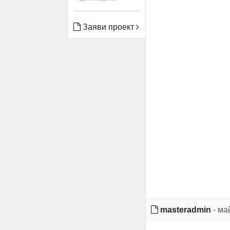
Заяви проект
masteradmin
- ма