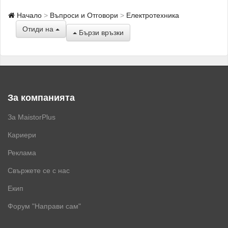
Начало
Въпроси и Отговори
Електротехника
Отиди на
Бързи връзки
За компанията
За MaistorPlus
Кариери
Реклама
Свържете се с нас
Екип
Форум "Направи сам"