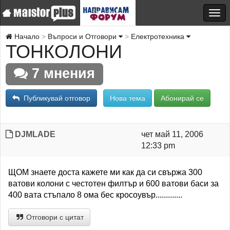
Начало
Въпроси и Отговори
Електротехника
ТОНКОЛОНИ
7 мнения
Публикувай отговор
Нова тема
Абонирай се
DJMLADE
чет май 11, 2006
12:33 pm
ЩОМ знаете доста кажете ми как да си свържа 300
ватови колони с честотен филтър и 600 ватови баси за
400 вата стъпало 8 ома бес кросоувър.............
Отговори с цитат