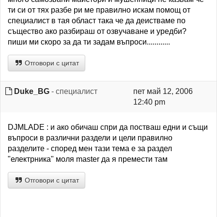
ти си от тях разбе ри ме правилно искам помощ от
специалист в тая област така че да деистваме по
същество ако разбираш от озвучаване и уредби?
пиши ми скоро за да ти задам въпроси............
Отговори с цитат
Duke_BG
- специалист
пет май 12, 2006
12:40 pm
DJMLADE : и ако обичаш спри да постваш едни и същи
въпроси в различни раздели и цели правилно
разделите - според мен тази тема е за раздел
"електрника" моля master да я премести там
Отговори с цитат