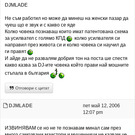
DJMLADE
Не съм работил но може да минеш на женски пазар да
чуеш що е звук и с какво се яде
Колко човека познаваш които имат патентована схема
за усилвател с голямо КПД
колко усилвателя си
направил през живота си и колко човека си научил да
ги правят
И айде да не развалям добрия тон на поста ше спестя
какво казва за DJ-ите човека който прави най мошните
стъпала в българия
Отговори с цитат
DJMLADE
пет май 12, 2006
12:07 pm
ИЗВИНЯВАМ се но не те познавам минал сам през
много самозвани маистори и мушенници не казвам че