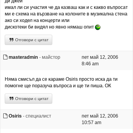
ди джеи
имал ли си участия че да казваш как и с какво въпросат
ми е схема на вързване на колоните в музикална стена
ако си ходел на концерти или
дискотеки би видял но явно нямаш опит
Отговори с цитат
masteradmin
- майстор
пет май 12, 2006
8:46 am
Няма смисъл да се караме Osiris просто иска да ти
помогне ще поразуча въпроса и ще ти пиша. ОК
Отговори с цитат
Osiris
- специалист
пет май 12, 2006
10:57 am