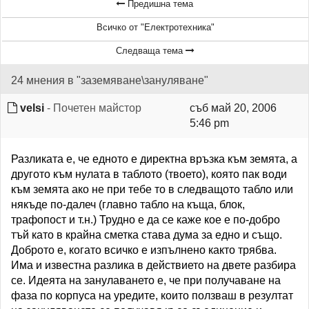
Предишна тема
Всичко от "Електротехника"
Следваща тема
24 мнения в "заземяване\зануляване"
velsi
- Почетен майстор
съб май 20, 2006
5:46 pm
Разликата е, че едното е директна връзка към земята, а
другото към нулата в таблото (твоето), която пак води
към земята ако не при тебе то в следващото табло или
някъде по-далеч (главно табло на къща, блок,
трафопост и т.н.) Трудно е да се каже кое е по-добро
тъй като в крайна сметка става дума за едно и също.
Доброто е, когато всичко е изпълнено както трябва.
Има и известна разлика в действието на двете разбира
се. Идеята на занулаването е, че при получаване на
фаза по корпуса на уредите, които ползваш в резултат