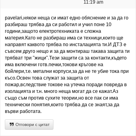
11:19 am
pavelari,някои неща си имат едно обяснение и за да го
разбираш трябва да си работил и учил поне 10
години,защото електротехниката е сложна
материя.Като не разбираш има си техници,които ще
направят каквото трябва по инсталацията ти.И ДТЗ е
съвсем друго нещо и за да монтираш такава защита ти
трябват три "жици".Тези защити са за контакти,където
има включени готв.печки,токови кръгове на
бойлери,т.е. метални корпуси,за да не те убие тока при
късо.Освен това служат за защита от
пожар,вследствие токове на утечка поради повреда в
изолацията и т.н. много неща могат да се кажат.Аз
също съм против сухите теории,но все пак си има
технически понятия,които трябва да се знаят,за да
върви работата.
Отговори с цитат