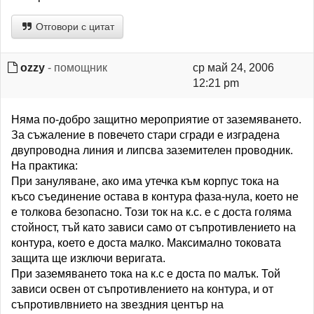
Отговори с цитат
ozzy
- помощник
ср май 24, 2006
12:21 pm
Няма по-добро защитно мероприятие от заземяването.
За съжаление в повечето стари сгради е изградена
двупроводна линия и липсва заземителен проводник.
На практика:
При зануляване, ако има утечка към корпус тока на
късо съединение остава в контура фаза-нула, което не
е толкова безопасно. Този ток на к.с. е с доста голяма
стойност, тъй като зависи само от съпротивлението на
контура, което е доста малко. Максимално токовата
защита ще изключи веригата.
При заземяването тока на к.с е доста по малък. Той
зависи освен от съпротивлението на контура, и от
съпротивлвнието на звездния център на