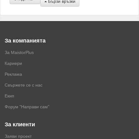
Бързи връзки
За компанията
За MaistorPlus
Кариери
Реклама
Свържете се с нас
Екип
Форум "Направи сам"
За клиенти
Заяви проект