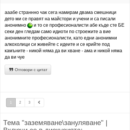
ааабе страннно чак сега намирам двама смешници
дето ми се правят на майстори и учени и са писали
анонимно
и то се професионалисти абе къде сте БЕ
секи ден гледам само идиоти по строежите а вие
анонимните професионалисти, като едни анонимни
алкохолици си живейте с идеите и се крийте под
камъните - никой няма да ви хване - ама и никой няма
да ви чуе
Отговори с цитат
1
2
3
Тема "заземяване\зануляване" |