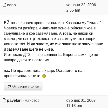
eceo
чет юни 22, 2006
2:55 am
ЕЙ това е човек професионалист. Казавам му "евала".
Човека си разбира и напълно ясно е обяснил кое е
зануляване и кое заземяване. А това, че някои си
мислят, че електртехниката е за самоуки, то говори
лошо за тях. И да знаете, че със защитното зануляване
и заземяване шега не бива.
И относно ДТЗ........no comment... Европа сами ще ни
накара да си ги поставим.
п.с. Не правете това в къщи. Оставете го на
професионалистите.
Отговори с цитат
pavelari
- майстор
съб дек 01, 2007
11:13 pm