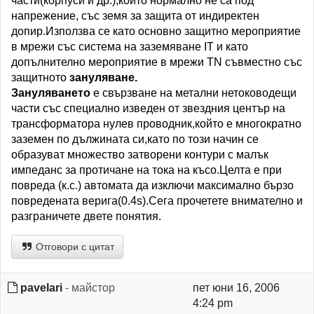
части(корпуси и др.),които нормално не са под
напрежение, със земя за защита от индиректен
допир.Използва се като основно защитно мероприятие
в мрежи със система на заземяване IT и като
допълнително мероприятие в мрежи TN съвместно със
защитното
зануляване.
Зануляването
е свързване на метални нетоководещи
части със специално изведен от звездния център на
трансформатора нулев проводник,който е многократно
заземен по дължината си,като по този начин се
образуват множество затворени контури с малък
импеданс за протичане на тока на късо.Целта е при
повреда (к.с.) автомата да изключи максимално бързо
повредената верига(0.4s).Сега прочетете внимателно и
разграничете двете понятия.
Отговори с цитат
pavelari
- майстор
пет юни 16, 2006
4:24 pm