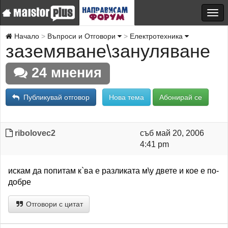
Начало
Въпроси и Отговори
Електротехника
заземяване\зануляване
24 мнения
Публикувай отговор
Нова тема
Абонирай се
ribolovec2
съб май 20, 2006
4:41 pm
искам да попитам к`ва е разликата м\у двете и кое е по-
добре
Отговори с цитат