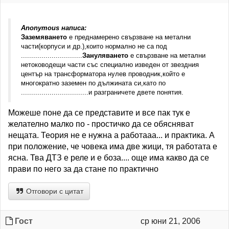
Anonymous написа:
Заземяването
е преднамерено свързване на метални
части(корпуси и др.),които нормално не са под
..............................
Зануляването
е свързване на метални
нетоководещи части със специално изведен от звездния
център на трансформатора нулев проводник,който е
многократно заземен по дължината си,като по
.................................и разграничете двете понятия.
Можеше поне да се представите и все пак тук е
желателно малко по - простичко да се обясняват
нещата. Теория не е нужна а работааа... и практика. А
при положение, че човека има две жици, тя работата е
ясна. Тва ДТЗ е реле и е боза.... още има какво да се
прави по него за да стане по практично
Отговори с цитат
Гост
ср юни 21, 2006