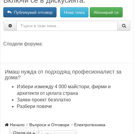
Включи се в дискусията:
Публикувай отговор
Нова тема
Абонирай се
Сподели форума:
Имаш нужда от подходящ професионалист за
дома?
Избери измежду 4 000 майстори, фирми и
архитекти от цялата страна
Заяви проект безплатно
Разбери повече
Начало
Въпроси и Отговори
Електротехника
Отиди на