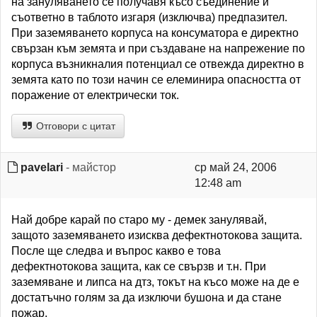
на зануляването се получавя късо съединение и
съответно в таблото изгаря (изключва) предпазител.
При заземяването корпуса на консуматора е директно
свързан към земята и при създаване на напрежение по
корпуса възникналия потенциал се отвежда директно в
земята като по този начин се елеминира опасността от
поражение от електрически ток.
Отговори с цитат
pavelari
- майстор
ср май 24, 2006
12:48 am
Най добре карай по старо му - демек занулявай,
защото заземяването изисква дефектнотокова защита.
После ще следва и въпрос какво е това
дефектнотокова защита, как се свързв и т.н. При
заземяване и липса на дтз, токът на късо може на де е
достатъчно голям за да изключи бушона и да стане
пожар.