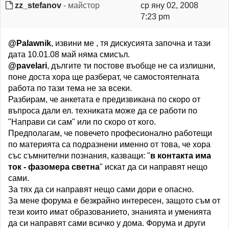
zz_stefanov
- майстор
ср яну 02, 2008
7:23 pm
@Palawnik
, извини ме , тя дискусията започна и тази
дата 10.01.08 май няма смисъл.
@pavelari
, дългите ти постове въобще не са излишни,
поне доста хора ще разберат, че самостоятелната
работа по тази тема не за всеки.
Разбирам, че анкетата е предизвикана по скоро от
въпроса дали ел. техниката може да се работи по
"Направи си сам" или по скоро от кого.
Предполагам, че повечето професионално работещи
по материята са подразнени именно от това, че хора
със съмнителни познания, казващи: "
в контакта има
ток - фазомера светна
" искат да си направят нещо
сами.
За тях да си направят нещо сами дори е опасно.
За мене форума е безкрайно интересен, защото съм от
тези които имат образованието, знанията и уменията
да си направят сами всичко у дома. Форума и други