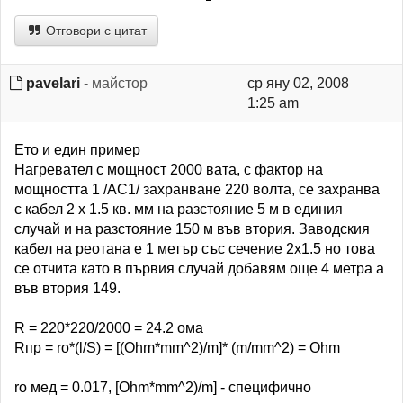
Отговори с цитат
pavelari
- майстор
ср яну 02, 2008
1:25 am
Ето и един пример
Нагревател с мощност 2000 вата, с фактор на
мощността 1 /АС1/ захранване 220 волта, се захранва
с кабел 2 х 1.5 кв. мм на разстояние 5 м в единия
случай и на разстояние 150 м във втория. Заводския
кабел на реотана е 1 метър със сечение 2х1.5 но това
се отчита като в първия случай добавям още 4 метра а
във втория 149.
R = 220*220/2000 = 24.2 ома
Rпр = ro*(l/S) = [(Ohm*mm^2)/m]* (m/mm^2) = Ohm
ro мед = 0.017, [Ohm*mm^2)/m] - специфично