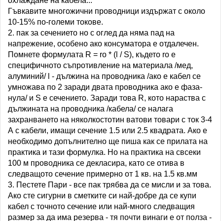
охлаждане на кабела...
Гъвкавите многожични проводници издържат с около
10-15% по-големи токове.
2. пак за сечението но с оглед да няма пад на
напрежение, особено ако консуматора е отдалечен.
Помнете формулата R = ro * (l / S), където ro е
специфичното съпротивление на материала /мед,
алуминий/ l - дължина на проводника /ако е кабел се
умножава по 2 заради двата проводника ако е фаза-
нула/ и S e сечението. Заради това R, кото нараства с
дължината на проводника /кабела/ се налага
захранването на няколкостотин ватови товари с ток 3-4
А с кабели, имащи сечение 1.5 или 2.5 квадрата. Ако е
необходимо допълнително ще пиша как се прилата на
практика и тази формулка. Но на практика на свсеки
100 м проводника се декласира, като се отива в
следващото сечение примерно от 1 кв. на 1.5 кв.мм
3. Пестете Пари - все пак трябва да се мисли и за това.
Ако сте сигурни в сметките си най-добре да се купи
кабел с точното сечение или най-много следващия
размер за да има резерва - тя почти винаги е от полза -