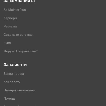
За компанията
За MaistorPlus
Кариери
Реклама
Свържете се с нас
Екип
Форум "Направи сам"
За клиенти
Заяви проект
Как работи
Намери изпълнител
Помощ