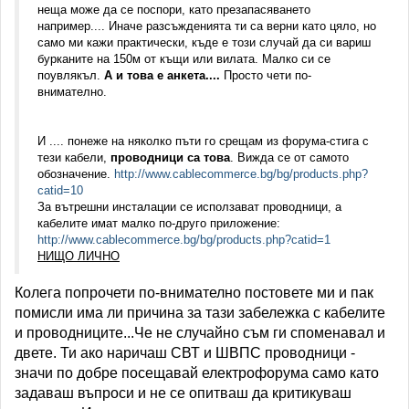
неща може да се поспори, като презапасяването
например.... Иначе разсъжденията ти са верни като цяло, но
само ми кажи практически, къде е този случай да си вариш
бурканите на 150м от къщи или вилата. Малко си се
поувлякъл.
А и това е анкета....
Просто чети по-
внимателно.
И .... понеже на няколко пъти го срещам из форума-стига с
тези кабели,
проводници са това
. Вижда се от самото
обозначение.
http://www.cablecommerce.bg/bg/products.php?
catid=10
За вътрешни инсталации се исползават проводници, а
кабелите имат малко по-друго приложение:
http://www.cablecommerce.bg/bg/products.php?catid=1
НИЩО ЛИЧНО
Колега попрочети по-внимателно постовете ми и пак
помисли има ли причина за тази забележка с кабелите
и проводниците...Че не случайно съм ги споменавал и
двете. Ти ако наричаш СВТ и ШВПС проводници -
значи по добре посещавай електрофорума само като
задаваш въпроси и не се опитваш да критикуваш