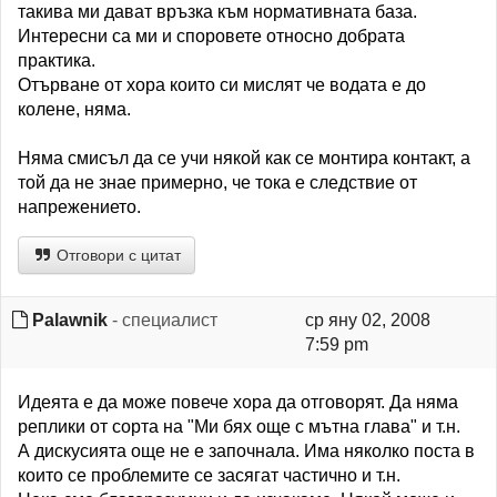
такива ми дават връзка към нормативната база.
Интересни са ми и споровете относно добрата
практика.
Отърване от хора които си мислят че водата е до
колене, няма.
Няма смисъл да се учи някой как се монтира контакт, а
той да не знае примерно, че тока е следствие от
напрежението.
Отговори с цитат
Palawnik
- специалист
ср яну 02, 2008
7:59 pm
Идеята е да може повече хора да отговорят. Да няма
реплики от сорта на "Ми бях още с мътна глава" и т.н.
А дискусията още не е започнала. Има няколко поста в
които се проблемите се засягат частично и т.н.