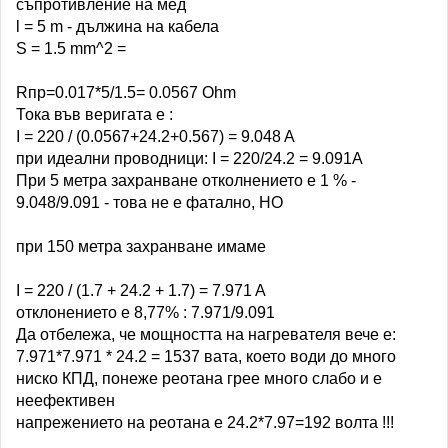
съпротивление на мед
l = 5 m - дължина на кабела
S = 1.5 mm^2 =
Rпр=0.017*5/1.5= 0.0567 Оhm
Тока във веригата е :
I = 220 / (0.0567+24.2+0.567) = 9.048 A
при идеални проводници: I = 220/24.2 = 9.091A
При 5 метра захранване отколнението е 1 % -
9.048/9.091 - това не е фатално, НО
при 150 метра захранване имаме
I = 220 / (1.7 + 24.2 + 1.7) = 7.971 A
отклонението е 8,77% : 7.971/9.091
Да отбележа, че мощността на нагревателя вече е:
7.971*7.971 * 24.2 = 1537 вата, което води до много
ниско КПД, понеже реотана грее много слабо и е
неефективен
напрежението на реотана е 24.2*7.97=192 волта !!!