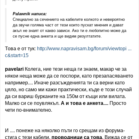
Palawnik написа:
Специално за сечението на кабелите колкото и невероятно
да звучи голяма част от тези които пускат мнения и дават
акъл не знаят от какво зависи. Ако ти е любопитно може да
се пусне една анкета и ще видим резултатите.
Това е от тук:
http://www.napravisam.bg/forum/viewtopi ...
c&start=15
pavelari
Колега, ние тези неща ги знаем, макар че за
някои неща може да се поспори, като презапасяването
например.... Иначе разсъжденията ти са верни като
цяло, но само ми кажи практически, къде е този случай
да си вариш бурканите на 150м от къщи или вилата.
Малко си се поувлякъл.
А и това е анкета....
Просто
чети по-внимателно.
И .... понеже на няколко пъти го срещам из форума-
стига с тези кабели,
проводници са това
. Вижда се от