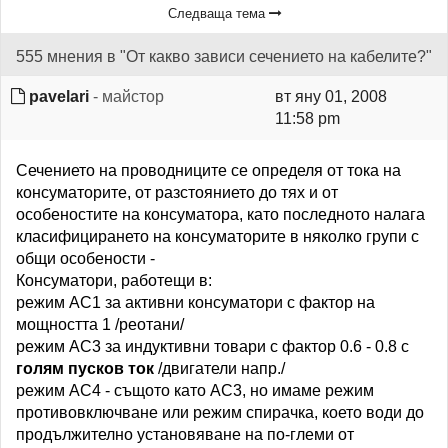
Следваща тема
555 мнения в "От какво зависи сечението на кабелите?"
pavelari
- майстор
вт яну 01, 2008
11:58 pm
Сечението на проводниците се определя от тока на
консуматорите, от разстоянието до тях и от
особеностите на консуматора, като последното налага
класифицирането на консуматорите в няколко групи с
общи особености -
Консуматори, работещи в:
режим АС1 за активни консуматори с фактор на
мощността 1 /реотани/
режим АС3 за индуктивни товари с фактор 0.6 - 0.8 с
голям пусков ток
/двигатели напр./
режим АС4 - същото като АС3, но имаме режим
противовключване или режим спирачка, което води до
продължително установяване на по-глеми от