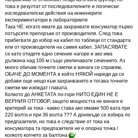
това е резултат от последователните и логически
изследователски действия на инженерите
експериментатори в лабораториите
Така ЧЕ: когато имате да захранвате консуматор първо
потърсете препоръки от производителя. След това
прибегвате до избор на кабел по таблици от стандарта
или от производителя на самия кабел. ЗАПАСЯВАТЕ
се като отидете едно сечение нагоре и ако има
дължина над 100 м също увеличавате сечението. Аз
много обичам точните сметки и винаги се справям,
ОБАЧЕ ДО МОМЕНТА в който НЯКОЙ нареди да се
добави още нещо към захранването и тогава точните
сметки ми изяждат главата.
Колкото до АНКЕТАТА по-горе НИТО ЕДИН НЕ Е
ВЕРНИЯ ОТГОВОР, защото мощността не винаги е
критерий за тока - какво става ако имаме 500 вата при
220 волта и при 36 волта ??? А донякъде се избира по
предпазителя, но това е следствие от тока на
консуматора та предпазителя не е опорна точка /
колкото копчето за балтона
/