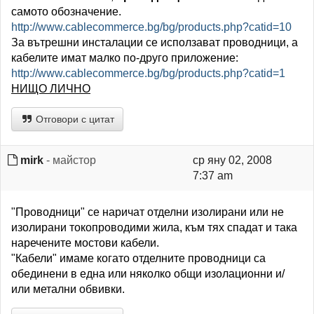
самото обозначение.
http://www.cablecommerce.bg/bg/products.php?catid=10
За вътрешни инсталации се исползават проводници, а
кабелите имат малко по-друго приложение:
http://www.cablecommerce.bg/bg/products.php?catid=1
НИЩО ЛИЧНО
Отговори с цитат
mirk
- майстор
ср яну 02, 2008
7:37 am
"Проводници" се наричат отделни изолирани или не
изолирани токопроводими жила, към тях спадат и така
наречените мостови кабели.
"Кабели" имаме когато отделните проводници са
обединени в една или няколко общи изолационни и/
или метални обвивки.