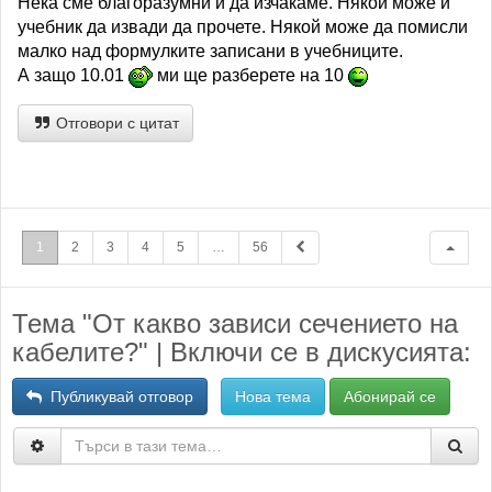
Нека сме благоразумни и да изчакаме. Някой може и
учебник да извади да прочете. Някой може да помисли
малко над формулките записани в учебниците.
А защо 10.01
ми ще разберете на 10
Отговори с цитат
1
2
3
4
5
…
56
Тема "От какво зависи сечението на
кабелите?" | Включи се в дискусията:
Публикувай отговор
Нова тема
Абонирай се