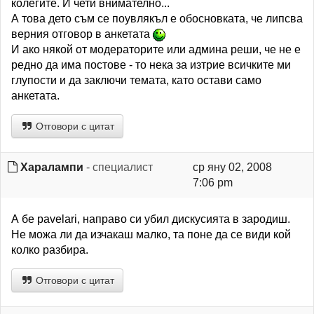
колегите. И чети внимателно...
А това дето съм се поувлякъл е обосновката, че липсва
верния отговор в анкетата
И ако някой от модераторите или админа реши, че не е
редно да има постове - то нека за изтрие всичките ми
глупости и да заключи темата, като остави само
анкетата.
Отговори с цитат
Харалампи
- специалист
ср яну 02, 2008
7:06 pm
А бе pavelari, направо си убил дискусията в зародиш.
Не можа ли да изчакаш малко, та поне да се види кой
колко разбира.
Отговори с цитат