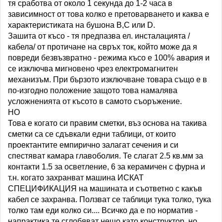
тя сработва от около 1 секунда до 1-2 часа в
зависимност от това колко е претоварването и каква е
характеристиката на бушона B,C или D.
Зашита от късо - тя предпазва ел. инсталацията /
кабела/ от протичане на свръх ток, който може да я
повреди безвъзвратно - режима късо е 100% авария и
се изключва мигновено чрез електромагнитен
механизъм. При бързото изключване товара също е в
по-изгодно положение защото това намалява
усложненията от късото в самото съоръжение.
НО
Това е когато си правим сметки, въз основа на такива
сметки са се сдъвкали едни таблици, от които
проектантите емпирично залагат сечения и си
спестяват камара главоболия. Те слагат 2.5 кв.мм за
контакти 1.5 за осветление, 6 за керамичен с фурна и
т.н. когато захранват машина ИСКАТ
СПЕЦИФИКАЦИЯ на машината и съответно с какъв
кабел се захранва. Ползват се таблици тука толко, тука
толко там еди колко си.... Всичко да е по норматив -
напрактика те сглобяват нещо като конструктор, но