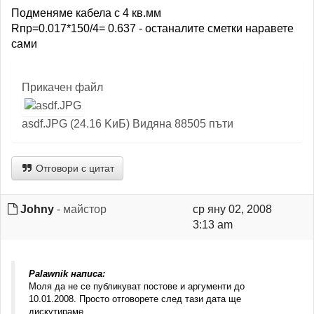
Подменяме кабела с 4 кв.мм
Rпр=0.017*150/4= 0.637 - останалите сметки наравете
сами
Прикачен файл
asdf.JPG (24.16 KиБ) Видяна 88505 пъти
Отговори с цитат
Johny
- майстор
ср яну 02, 2008
3:13 am
Palawnik написа:
Моля да не се публикуват постове и аргументи до
10.01.2008. Просто отговорете след тази дата ще
дискутираме.