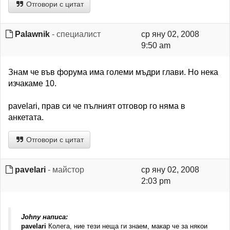
Отговори с цитат
Palawnik
- специалист
ср яну 02, 2008
9:50 am
Знам че във форума има големи мъдри глави. Но нека
изчакаме 10.
pavelari, прав си че пълният отговор го няма в
анкетата.
Отговори с цитат
pavelari
- майстор
ср яну 02, 2008
2:03 pm
Johny написа:
pavelari
Колега, ние тези неща ги знаем, макар че за някои