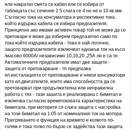
или накратко смята се кабел или се избира от
таблицата със сечение 2.5 слага се 4 но не и 10 кв.мм
Съгласно тока на консуматора и респективно тока,
който издържа кабела се избира предпазителя.
Принципно ако имаме активен товар той не може да се
претовари и може да изберем предпазител само по
тока който издържа кабела - това е най-логично,
защото предпазителите изключват еднакъв ток на късо
/масово 6000А/ независимо 10,16,20 ,25А ли е са те.
Автоматичните предпазители имат две защити -
защита от претоварване - тя предпазва
ел.инсталацията от претоварване и някои консуматори
като ел.двигателите, които има способността да се
претоварват при продължителна или неправилна
работа с тях - тази зашита е реализирана с биметал и
изключва съгласно времетоковата характеристика на
биметала. при моторите се слага защита с настройка
на този биметал на 1.05 от номиналния ток на мотора.
Прегряването е функция на времето и колкото по-
голям е тока толко по-бързо се задейства тази защита