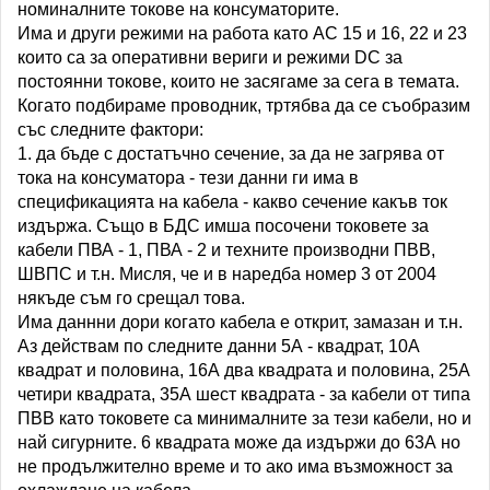
номиналните токове на консуматорите.
Има и други режими на работа като АС 15 и 16, 22 и 23
които са за оперативни вериги и режими DC за
постоянни токове, които не засягаме за сега в темата.
Когато подбираме проводник, тртябва да се съобразим
със следните фактори:
1. да бъде с достатъчно сечение, за да не загрява от
тока на консуматора - тези данни ги има в
спецификацията на кабела - какво сечение какъв ток
издържа. Също в БДС имша посочени токовете за
кабели ПВА - 1, ПВА - 2 и техните производни ПВВ,
ШВПС и т.н. Мисля, че и в наредба номер 3 от 2004
някъде съм го срещал това.
Има даннни дори когато кабела е открит, замазан и т.н.
Аз действам по следните данни 5А - квадрат, 10А
квадрат и половина, 16А два квадрата и половина, 25А
четири квадрата, 35А шест квадрата - за кабели от типа
ПВВ като токовете са минималните за тези кабели, но и
най сигурните. 6 квадрата може да издържи до 63А но
не продължително време и то ако има възможност за