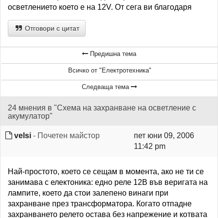
осветлението което е на 12V. От сега ви благодаря
Отговори с цитат
Предишна тема
Всичко от "Електротехника"
Следваща тема
24 мнения в "Схема на захранване на осветление с
акумулатор"
velsi
- Почетен майстор
пет юни 09, 2006
11:42 pm
Най-простото, което се сещам в момента, ако не ти се
занимава с електоника: едно реле 12В във веригата на
лампите, което да стои залепено винаги при
захранване през трансформатора. Когато отпадне
захранването релето остава без напрежение и котвата