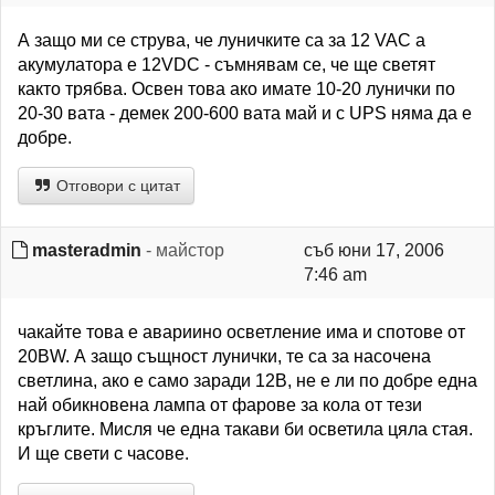
А защо ми се струва, че луничките са за 12 VAC а
акумулатора е 12VDC - съмнявам се, че ще светят
както трябва. Освен това ако имате 10-20 лунички по
20-30 вата - демек 200-600 вата май и с UPS няма да е
добре.
Отговори с цитат
masteradmin
- майстор
съб юни 17, 2006
7:46 am
чакайте това е авариино осветление има и спотове от
20ВW. А защо същност лунички, те са за насочена
светлина, ако е само заради 12В, не е ли по добре една
най обикновена лампа от фарове за кола от тези
кръглите. Мисля че една такави би осветила цяла стая.
И ще свети с часове.