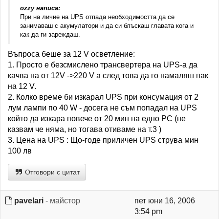
ozzy написа:
При на личие на UPS отпада необходимостта да се
занимаваш с акумулатори и да си блъскаш главата кога и
как да ги зареждаш.
Въпроса беше за 12 V осветление:
1. Просто е безсмислено трансвертера на UPS-а да
качва на от 12V ->220 V а след това да го намаляш пак
на 12 V.
2. Колко време би изкарал UPS при консумация от 2
лум лампи по 40 W - досега не съм попадал на UPS
който да изкара повече от 20 мин на едно PC (не
казвам че няма, но тогава отиваме на т.3 )
3. Цена на UPS : Що-годе приличен UPS струва мин
100 лв
Отговори с цитат
pavelari
- майстор
пет юни 16, 2006
3:54 pm