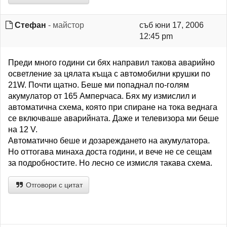
Стефан
- майстор
съб юни 17, 2006
12:45 pm
Преди много години си бях направил такова аварийно
осветление за цялата къща с автомобилни крушки по
21W. Почти щатно. Беше ми попаднал по-голям
акумулатор от 165 Амперчаса. Бях му измислил и
автоматична схема, която при спиране на тока веднага
се включваше аварийната. Даже и телевизора ми беше
на 12 V.
Автоматично беше и дозареждането на акумулатора.
Но оттогава минаха доста години, и вече не се сещам
за подробностите. Но лесно се измисля такава схема.
Отговори с цитат