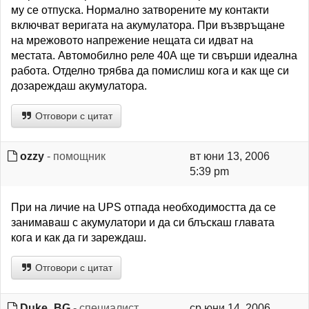
му се отпуска. Нормално затворените му контакти
включват веригата на акумулатора. При възвръщане
на мрежовото напрежение нещата си идват на
местата. Автомобилно реле 40А ще ти свърши идеална
работа. Отделно трябва да помислиш кога и как ще си
дозареждаш акумулатора.
Отговори с цитат
ozzy
- помощник
вт юни 13, 2006
5:39 pm
При на личие на UPS отпада необходимостта да се
занимаваш с акумулатори и да си блъскаш главата
кога и как да ги зареждаш.
Отговори с цитат
Duke_BG
- специалист
ср юни 14, 2006