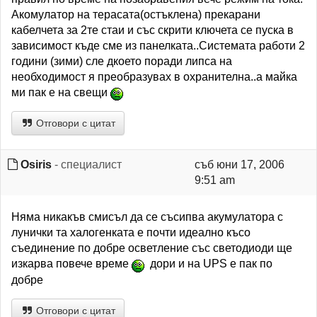
Акомулатор на терасата(остъклена) прекарани
кабелчета за 2те стаи и със скрити ключета се пуска в
зависимост къде сме из панелката..Системата работи 2
години (зими) сле дкоето поради липса на
необходимост я преобразувах в охранителна..а майка
ми пак е на свещи
Отговори с цитат
Osiris
- специалист
съб юни 17, 2006
9:51 am
Няма никакъв смисъл да се съсипва акумулатора с
лунички та халогенката е почти идеално късо
съединение по добре осветление със светодиоди ще
изкарва повече време
дори и на UPS е пак по
добре
Отговори с цитат