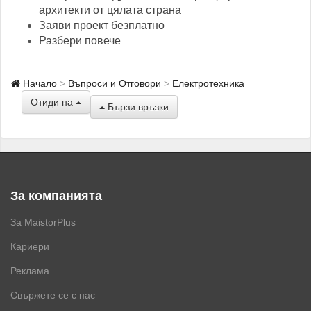
архитекти от цялата страна
Заяви проект безплатно
Разбери повече
Начало
Въпроси и Отговори
Електротехника
Отиди на
Бързи връзки
За компанията
За MaistorPlus
Кариери
Реклама
Свържете се с нас