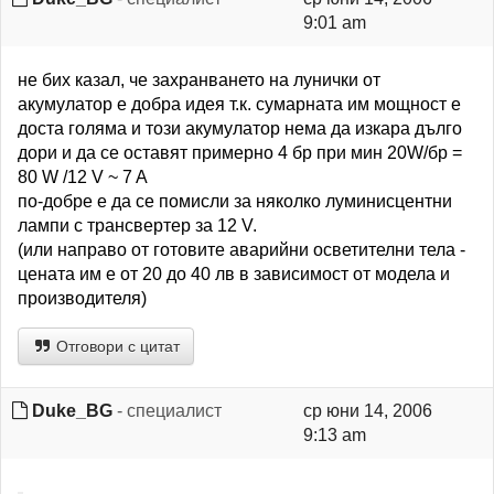
9:01 am
не бих казал, че захранването на лунички от
акумулатор е добра идея т.к. сумарната им мощност е
доста голяма и този акумулатор нема да изкара дълго
дори и да се оставят примерно 4 бр при мин 20W/бр =
80 W /12 V ~ 7 A
по-добре е да се помисли за няколко луминисцентни
лампи с трансвертер за 12 V.
(или направо от готовите аварийни осветителни тела -
цената им е от 20 до 40 лв в зависимост от модела и
производителя)
Отговори с цитат
Duke_BG
- специалист
ср юни 14, 2006
9:13 am