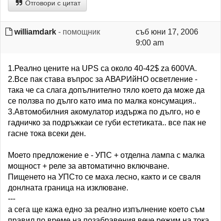
Отговори с цитат
williamdark
- помощник
съб юни 17, 2006
9:00 am
1.Реално цените на UPS са около 40-42$ za 600VA.
2.Все пак става въпрос за АВАРИйНО осветление -
така че са слага допълнително тяло което да може да
се ползва по дълго като има по малка консумация..
3.Автомобилния акомулатор издържа по дълго, но е
гадничко за подръжкаи се губи естетиката.. все пак не
гасне тока всеки ден.
Моето предложение е - УПС + отделна лампа с малка
мощност + реле за автоматично включване.
Пищенето на УПСто се маха лесно, както и се сваля
донлната граница на изклюване.
---
а сега ще кажа едно за реално изпълнение което съм
правил по време на позабравения вече режим на тока.