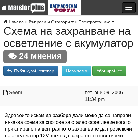
Начало
Въпроси и Отговори
Електротехника
Схема на захранване на
осветление с акумулатор
24 мнения
Публикувай отговор
Нова тема
Абонирай се
Seem
пет юни 09, 2006
11:34 pm
Здравеите искам да разбера дали може да се направи
някаква схема за спотове за стаино осветление когато
при спиране на централното захранване да превключи
на акомолатор 12V което да захрани спотовете или