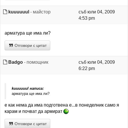
kuuuuuul
- майстор
съб юли 04, 2009
4:53 pm
арматура ще има ли?
Отговори с цитат
Badgo
- помощник
съб юли 04, 2009
6:22 pm
kuuuuuul написа:
арматура ще има ли?
е как нема да има подготвена е...в понеделник само я
карам и почват да армират
Отговори с цитат