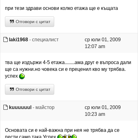
при тези здрави основи колко етажа ще е къщата
Отговори с цитат
laki1968
- специалист
ср юли 01, 2009
12:07 am
тва ще издържи 4-5 етажа........ама друг е въпроса дали
ще са нужни.но човека си е преценил кво му трябва.
успех
Отговори с цитат
kuuuuuul
- майстор
ср юли 01, 2009
10:23 am
Основата си е най-важна при нея не трябва да се
пести,само така.Успех