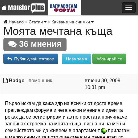
Начало
Статии
Качване на снимки
Моята мечтана къща
36 мнения
Публикувай отговор
Нова тема
Абонирай се
Badgo
- помощник
вт юни 30, 2009
10:31 pm
Първо искам да кажа здр на всички от доста време
преглеждам форума и чета някои мнения и идеи та
реках да се регистрирам и аз по простата причина,че
започнах строежа на моята къща..писна ни на мен и
семейството ми да живеем в апартамент
прилагам
и малко снимки защото още сме в мн ранен етап до