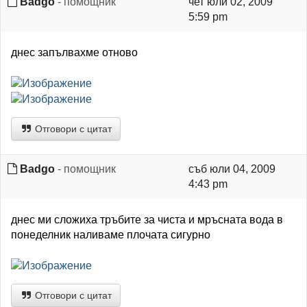
Badgo
- помощник
чет юли 02, 2009
5:59 pm
днес запълвахме отново
Отговори с цитат
Badgo
- помощник
съб юли 04, 2009
4:43 pm
днес ми сложиха тръбите за чиста и мръсната вода в
понеделник наливаме плочата сигурно
Отговори с цитат