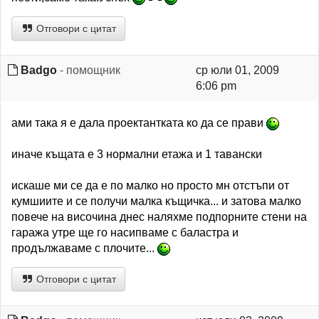
Отговори с цитат
Badgo
- помощник
ср юли 01, 2009
6:06 pm
ами така я е дала проектантката ко да се прави
иначе къщата е 3 нормални етажа и 1 тавански
искаше ми се да е по малко но просто мн отстъпи от
кумшиите и се получи малка къщичка... и затова малко
повече на височина днес наляхме подпорните стени на
гаража утре ще го насипваме с баластра и
продължаваме с плочите...
Отговори с цитат