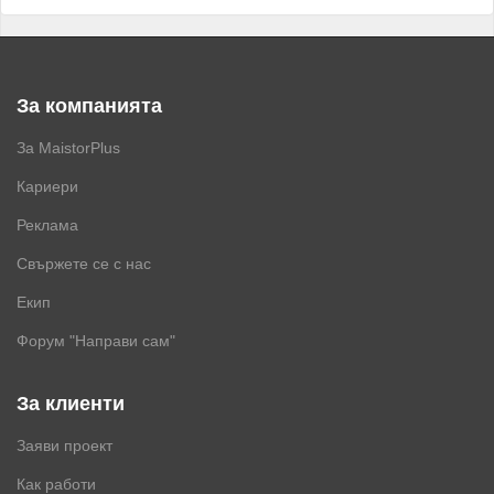
За компанията
За MaistorPlus
Кариери
Реклама
Свържете се с нас
Екип
Форум "Направи сам"
За клиенти
Заяви проект
Как работи