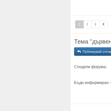
1
2
3
Тема "дървен
Публикувай отго
Сподели форума:
Бъди информиран. 