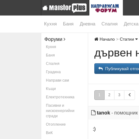
Кухня
Баня
Дневна
Спалня
Детска
Форуми
Начало
Статии
Кухня
дървен 
Баня
Спалня
Публикувай отго
Градина
Направи сам
Къщи
1
2
3
Електротехника
Пасивни и
нискоенергийни
tanok
- помощник
сгради
Отопление
:)
ВиК