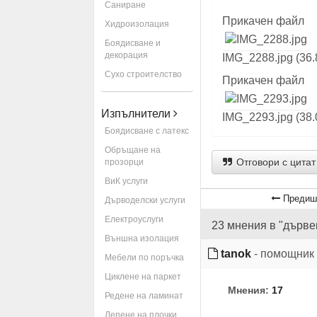
Саниране
Прикачен файл
Хидроизолация
Боядисване и
декорация
IMG_2288.jpg (36
Сухо строителство
Прикачен файл
Изпълнители
IMG_2293.jpg (38
Боядисване с латекс
Обръщане на
Отговори с цитат
прозорци
ВиК услуги
Предиш
Дърводелски услуги
Електроуслуги
23 мнения в "дърве
Външна изолация
tanok
- помощник
Мебели по поръчка
Циклене на паркет
Мнения:
17
Редене на ламинат
Лепене на плочки