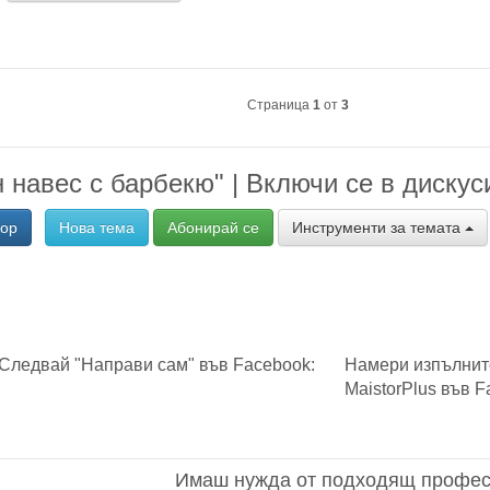
Страница
1
от
3
 навес с барбекю" | Включи се в дискус
вор
Нова тема
Абонирай се
Инструменти за темата
Следвай "Направи сам" във Facebook:
Намери изпълнит
MaistorPlus във F
Имаш нужда от подходящ профес