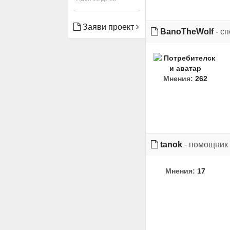
Заяви проект
BanoTheWolf
- с
Мнения:
262
tanok
- помощник
Мнения:
17