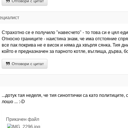
Отговори с цитат
пециалист
Страхотно се е получило "навесчето" - то това си е цял ед
Относно границите - наистина знам, че има отстояние спрям
все пак покрива не е висок и няма да хвърля сянка. Тия дн
който е предназначен за парното котле, въглища, дърва, б
Отговори с цитат
...дотук тая неделя, че тия синоптички са като политиците,
лошо ... :-D
Прикачен файл