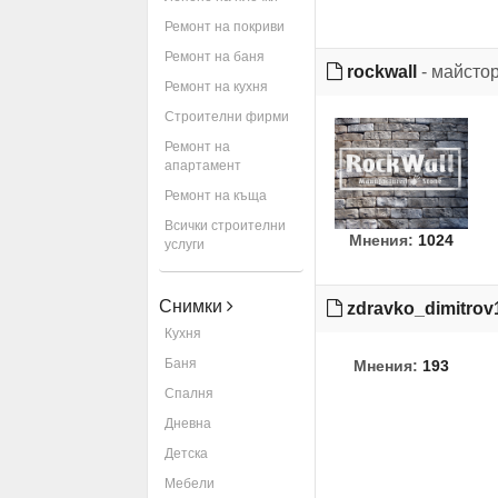
Ремонт на покриви
Ремонт на баня
rockwall
- майсто
Ремонт на кухня
Строителни фирми
Ремонт на
апартамент
Ремонт на къща
Всички строителни
Мнения:
1024
услуги
Снимки
zdravko_dimitrov
Кухня
Баня
Мнения:
193
Спалня
Дневна
Детска
Мебели