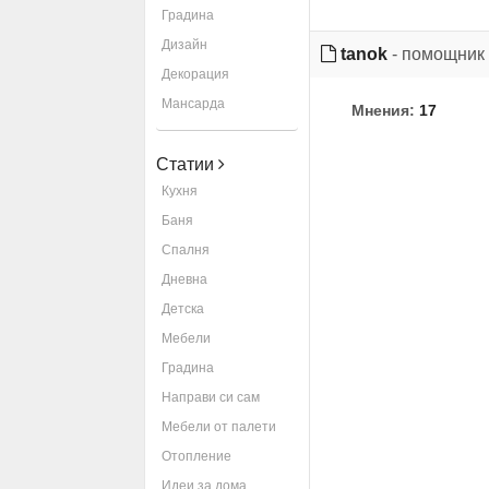
Градина
Дизайн
tanok
- помощник
Декорация
Мансарда
Мнения:
17
Статии
Кухня
Баня
Спалня
Дневна
Детска
Мебели
Градина
Направи си сам
Мебели от палети
Отопление
Идеи за дома