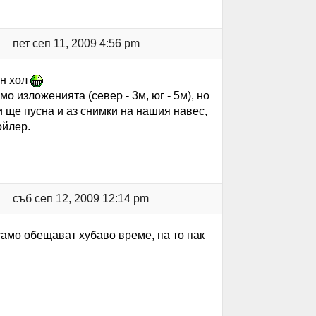
пет сеп 11, 2009 4:56 pm
ин хол
о изложенията (север - 3м, юг - 5м), но
и ще пусна и аз снимки на нашия навес,
ойлер.
съб сеп 12, 2009 12:14 pm
 само обещават хубаво време, па то пак