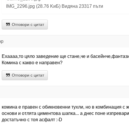
IMG_2296.jpg (28.76 KиБ) Видяна 23317 пъти
Отговори с цитат
ор
Exaaaa,то цяло заведение ще стане,че и басейнче,фантаз
Комина с какво е направен?
Отговори с цитат
комина е правен с обикновенни тухли, но в комбинация с 
основи и отлята циментова шапка... а днес поне изпревар
достатъчно с тоя асфалт :-D