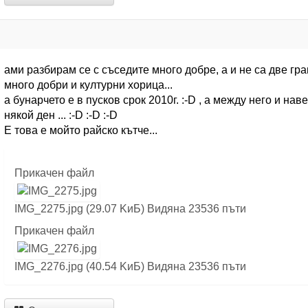
ами разбирам се с съседите много добре, а и не са две грани
много добри и културни хорица...
а бунарчето е в пусков срок 2010г. :-D , а между него и н
някой ден ... :-D :-D :-D
Е това е мойто райско кътче...
Прикачен файл
IMG_2275.jpg (29.07 KиБ) Видяна 23536 пъти
Прикачен файл
IMG_2276.jpg (40.54 KиБ) Видяна 23536 пъти