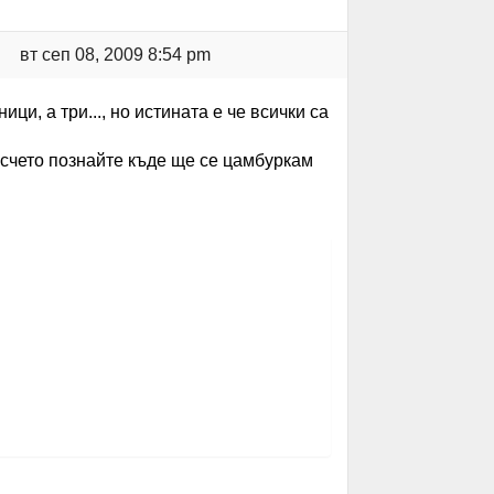
вт сеп 08, 2009 8:54 pm
ци, а три..., но истината е че всички са
авесчето познайте къде ще се цамбуркам