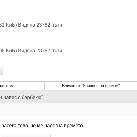
.81 KиБ) Видяна 23782 пъти
.08 KиБ) Видяна 23782 пъти
на тема
Всичко от "Качване на снимки"
н навес с барбекю"
засега това, че ме налегна времето...