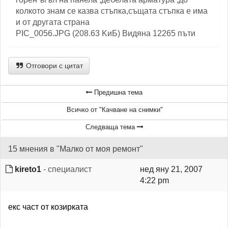
колкото знам се казва стъпка,същата стъпка е има
и от другата страна
PIC_0056.JPG (208.63 KиБ) Видяна 12265 пъти
Отговори с цитат
Предишна тема
Всичко от "Качване на снимки"
Следваща тема
15 мнения в "Малко от моя ремонт"
kireto1
- специалист
нед яну 21, 2007
4:22 pm
екс част от козирката