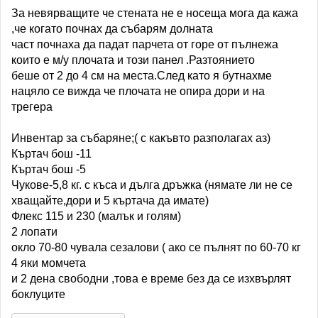
За невярващите че стената не е носеща мога да кажа
,че когато почнах да събарям долната
част почнаха да падат парчета от горе от пълнежа
които е м/у плочата и този панел .Разтоянието
беше от 2 до 4 см на места.След като я бутнахме
нацяло се вижда че плочата не опира дори и на
трегера
Инвентар за събаряне;( с какъвто разполагах аз)
Къртач бош -11
Къртач бош -5
Чукове-5,8 кг. с къса и дълга дръжка (нямате ли не се
хващайте,дори и 5 къртача да имате)
Флекс 115 и 230 (малък и голям)
2 лопати
окло 70-80 чувала сезалови ( ако се пълнят по 60-70 кг
4 яки момчета
и 2 дена свободни ,това е време без да се изхвърлят
боклуците