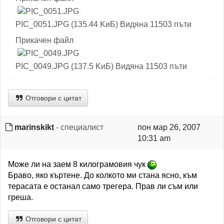
PIC_0051.JPG (135.44 KиБ) Видяна 11503 пъти
Прикачен файл
PIC_0049.JPG (137.5 KиБ) Видяна 11503 пъти
Отговори с цитат
marinskikt
- специалист
пон мар 26, 2007
10:31 am
Може ли на заем 8 килограмовия чук
Браво, яко къртене. До колкото ми стана ясно, към
терасата е останал само трегера. Прав ли съм или
греша.
Отговори с цитат