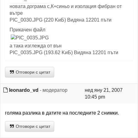
новата дограма с,К+синьо и изолация фибран от
вътре
PIC_0030.JPG (220 KиБ) Видяна 12201 пъти
Прикачен файл
а така изглежда от вън
PIC_0035.JPG (193.62 KиБ) Видяна 12201 пъти
Отговори с цитат
leonardo_vd
- модератор
нед яну 21, 2007
10:45 pm
голяма разлика в датите на последните 2 снимки.
Отговори с цитат