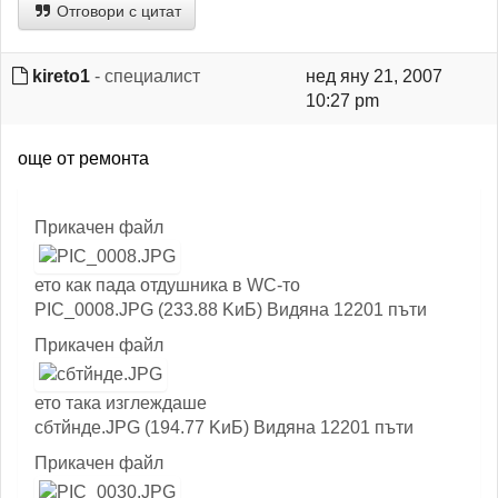
Отговори с цитат
kireto1
- специалист
нед яну 21, 2007
10:27 pm
още от ремонта
Прикачен файл
ето как пада отдушника в WC-то
PIC_0008.JPG (233.88 KиБ) Видяна 12201 пъти
Прикачен файл
ето така изглеждаше
сбтйнде.JPG (194.77 KиБ) Видяна 12201 пъти
Прикачен файл