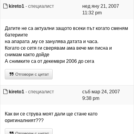
kireto1
- специалист
нед яну 21, 2007
11:32 pm
Датите не са актуални защото всеки път когато сменям
батериите
на апарата ,му се занулява датата и часа.
Когато се сетя ги сверявам ама вече ми писна и
снимам както дойде
А снимките са от декември 2006 до сега
Отговори с цитат
kireto1
- специалист
съб мар 24, 2007
9:38 pm
Как ви се струва моят дали ще стане като
оригиналният???
Отговори с цитат