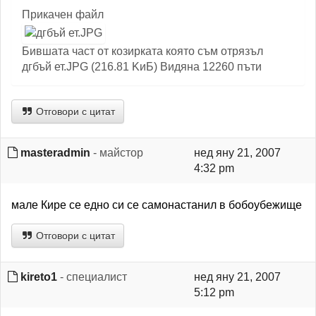
Прикачен файл
Бившата част от козирката която съм отрязъл
дгбъй ет.JPG (216.81 KиБ) Видяна 12260 пъти
Отговори с цитат
masteradmin
- майстор
нед яну 21, 2007
4:32 pm
мале Кире се едно си се самонастанил в бобоубежище
Отговори с цитат
kireto1
- специалист
нед яну 21, 2007
5:12 pm