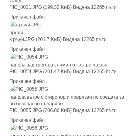
След
PIC_0021.JPG (199.32 KиБ) Видяна 12265 пъти
Прикачен файл
преди
х ръуй.JPG (201.7 KиБ) Видяна 12265 пъти
Прикачен файл
панела зад трегера сниман от вътре на вън
PIC_0054.JPG (201.47 KиБ) Видяна 12265 пъти
Прикачен файл
панела вътре с стиропор и прерязан по средата за
по безопасно събаряне
PIC_0055.JPG (206.06 KиБ) Видяна 12265 пъти
Прикачен файл
горен ъгъл на панела ,дебелата арматура ,до