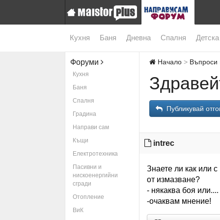
Кухня
Баня
Дневна
Спалня
Детска
Форуми
Начало
Въпроси 
Кухня
Здравейт
Баня
Спалня
Публикувай отго
Градина
Направи сам
Къщи
intrec
Електротехника
Пасивни и
Знаете ли как или с
нискоенергийни
от измазване?
сгради
- някаква боя или....
Отопление
-очаквам мнение!
ВиК