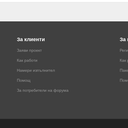
За клиенти
За
Заяви проект
Рег
Как работи
Как 
Намери изпълнител
Паке
Помощ
Пом
За потребители на форума