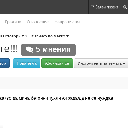
Заяви проект
Градина
Отопление
Направи сам
и Отговори
От всичко по малко
е!!!
5 мнения
вор
Нова тема
Абонирай се
Инструменти за темата
 какво да мина бетонни тухли /ограда/да не се нуждае