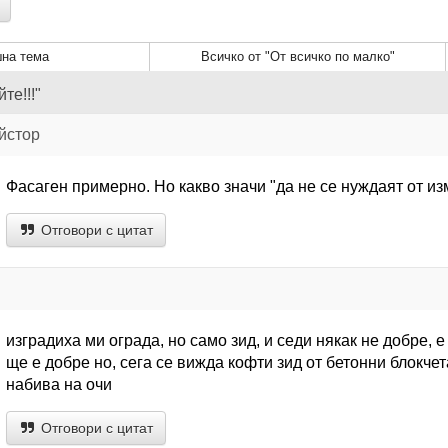
на тема
Всичко от "От всичко по малко"
те!!!"
йстор
Фасаген примерно. Но какво значи "да не се нуждаят от из
Отговори с цитат
изградиха ми ограда, но само зид, и седи някак не добре, е
ще е добре но, сега се вижда кофти зид от бетонни блокчета
набива на очи
Отговори с цитат