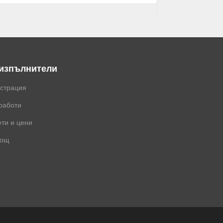
 изпълнители
истрация
работи
ти и цени
ощ