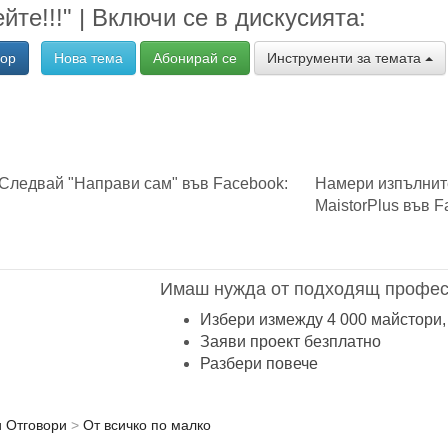
те!!!" | Включи се в дискусията:
вор
Нова тема
Абонирай се
Инструменти за темата
Следвай "Направи сам" във Facebook:
Намери изпълнит
MaistorPlus във F
Имаш нужда от подходящ профес
Избери измежду 4 000 майстори,
Заяви проект безплатно
Разбери повече
и Отговори
От всичко по малко