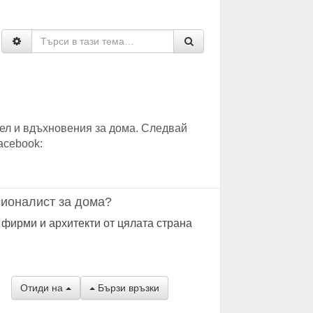
ел и вдъхновения за дома. Следвай
acebook:
ионалист за дома?
 фирми и архитекти от цялата страна
Отиди на
Бързи връзки