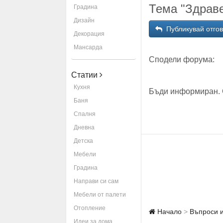
Тема "Здравей
Градина
Дизайн
Публикувай отго
Декорация
Мансарда
Сподели форума:
Статии
Кухня
Бъди информиран. 
Баня
Спалня
Дневна
Детска
Мебели
Градина
Направи си сам
Мебели от палети
Отопление
Начало
Въпроси 
Идеи за дома