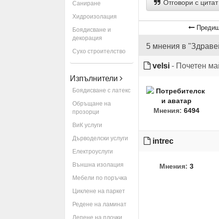
Отговори с цитат
Саниране
Хидроизолация
Предиш
Боядисване и
декорация
5 мнения в "Здравей
Сухо строителство
velsi
- Почетен ма
Изпълнители
Боядисване с латекс
Обръщане на
Мнения:
6494
прозорци
ВиК услуги
Дърводелски услуги
intrec
Електроуслуги
Външна изолация
Мнения:
3
Мебели по поръчка
Циклене на паркет
Редене на ламинат
Лепене на плочки