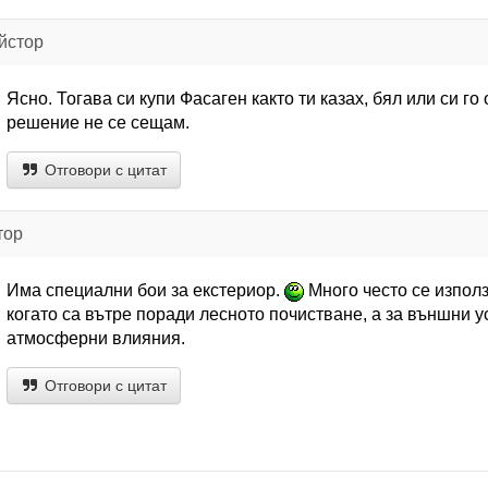
йстор
Ясно. Тогава си купи Фасаген както ти казах, бял или си го
решение не се сещам.
Отговори с цитат
тор
Има специални бои за екстериор.
Много често се използ
когато са вътре поради лесното почистване, а за външни у
атмосферни влияния.
Отговори с цитат