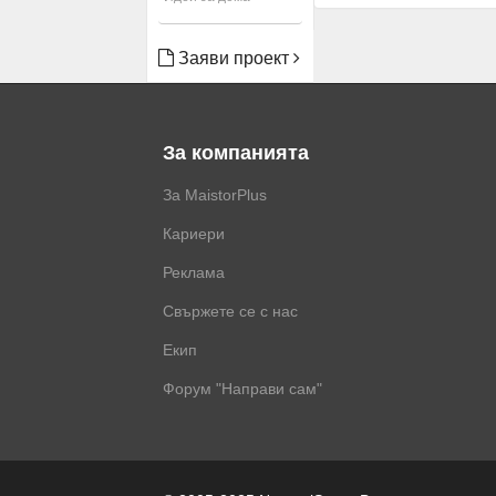
Заяви проект
За компанията
За MaistorPlus
Кариери
Реклама
Свържете се с нас
Екип
Форум "Направи сам"