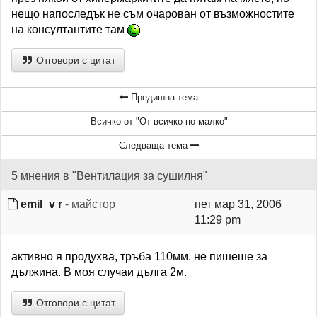
нещо напоследък не съм очарован от възможностите
на консултантите там
Отговори с цитат
Предишна тема
Всичко от "От всичко по малко"
Следваща тема
5 мнения в "Вентилация за сушилня"
emil_v r
- майстор
пет мар 31, 2006
11:29 pm
активно я продухва, тръба 110мм. не пишеше за
дължина. В моя случаи дълга 2м.
Отговори с цитат