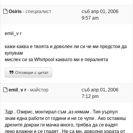
Osiris
- специалист
съб апр 01, 2006
9:57 am
emil_v r
кажи каква е твоята и доволен ли си че ми предстои да
купувам
мислех си за Whirlpool каквато ми е пералнята
Отговори с цитат
emil_v r
- майстор
съб апр 01, 2006
7:12 pm
Здр . Озирис, монтирал съм ,аз нямам . Тия уърпул
знам една работи от години и не се чупи . Ако оставиш
дрехите докраи ги мачка много, трябва да се вадят
леко влажни и се гладят . Не са мн. доволни хората от