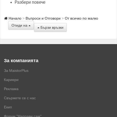
Разбери повече
Начало
Въпроси и Отговори
От всичко по малко
Отиди на
Бързи връзки
За компанията
За MaistorPlus
Кариери
Реклама
Свържете се с нас
Екип
Форум "Направи сам"