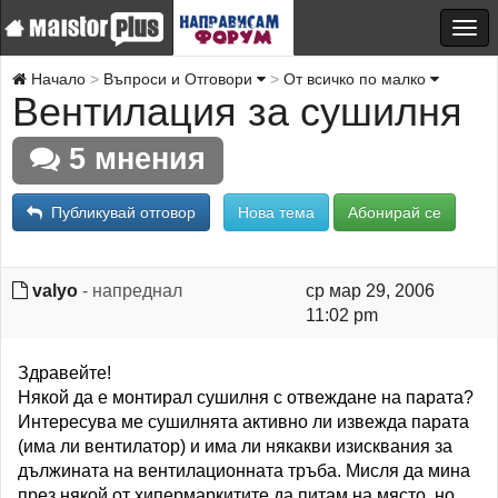
Начало
Въпроси и Отговори
От всичко по малко
Вентилация за сушилня
5 мнения
Публикувай отговор
Нова тема
Абонирай се
valyo
- напреднал
ср мар 29, 2006
11:02 pm
Здравейте!
Някой да е монтирал сушилня с отвеждане на парата?
Интересува ме сушилнята активно ли извежда парата
(има ли вентилатор) и има ли някакви изисквания за
дължината на вентилационната тръба. Мисля да мина
през някой от хипермаркитите да питам на място, но