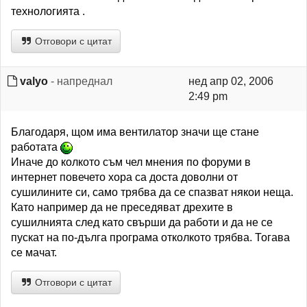
технологията .
Отговори с цитат
valyo
- напреднал
нед апр 02, 2006
2:49 pm
Благодаря, щом има вентилатор значи ще стане
работата
Иначе до колкото съм чел мнения по форуми в
интернет повечето хора са доста доволни от
сушилините си, само трябва да се спазват някои неща.
Като например да не преседяват дрехите в
сушилнията след като свърши да работи и да не се
пускат на по-дълга програма отколкото трябва. Тогава
се мачат.
Отговори с цитат