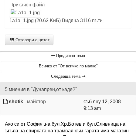
Прикачен файл
1a1a_1.jpg (20.62 KиБ) Видяна 3116 пъти
Отговори с цитат
Предишна тема
Всичко от "От всичко по малко"
Следваща тема
5 мнения в "Дунапрен,от каде?"
shotik
- майстор
съб яну 12, 2008
9:13 am
Ако си от София ,на бул.Хр.Ботев и бул.Сливница на
ъгъла,на спирката на трамвая към гарата има магазин