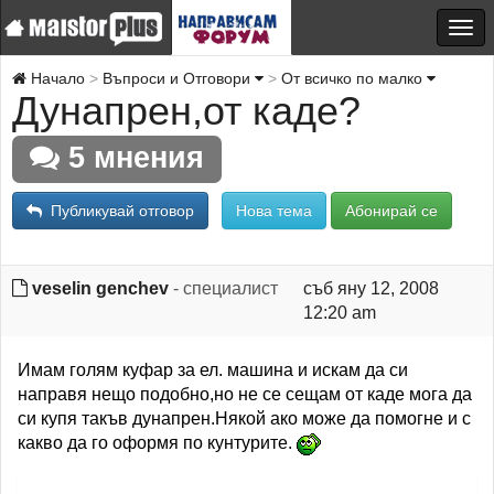
Начало
Въпроси и Отговори
От всичко по малко
Дунапрен,от каде?
5 мнения
Публикувай отговор
Нова тема
Абонирай се
veselin genchev
- специалист
съб яну 12, 2008
12:20 am
Имам голям куфар за ел. машина и искам да си
направя нещо подобно,но не се сещам от каде мога да
си купя такъв дунапрен.Някой ако може да помогне и с
какво да го оформя по кунтурите.