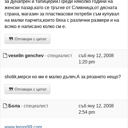
за дунапрен и тапицерии.Преди няколко години на
женски пазар,като се тръгне от Сливница,от дясната
страна, магазин за пластмасови потреби съм купувал
на малки парчета,които бяха с различни размери и на
всяко е написано колко см е.
Отговори с цитат
veselin genchev
- специалист
съб яну 12, 2008
1:20 pm
shotik,мерси но ми е малко дълеч.А за рязането нещо?
Отговори с цитат
Бола
- специалист
съб яну 12, 2008
2:54 pm
www.teroni99.com