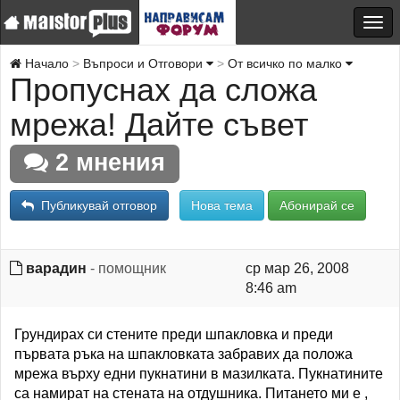
Начало
Въпроси и Отговори
От всичко по малко
Пропуснах да сложа
мрежа! Дайте съвет
2 мнения
Публикувай отговор
Нова тема
Абонирай се
варадин
- помощник
ср мар 26, 2008
8:46 am
Грундирах си стените преди шпакловка и преди
първата ръка на шпакловката забравих да положа
мрежа върху едни пукнатини в мазилката. Пукнатините
са намират на стената на отдушника. Питането ми е ,