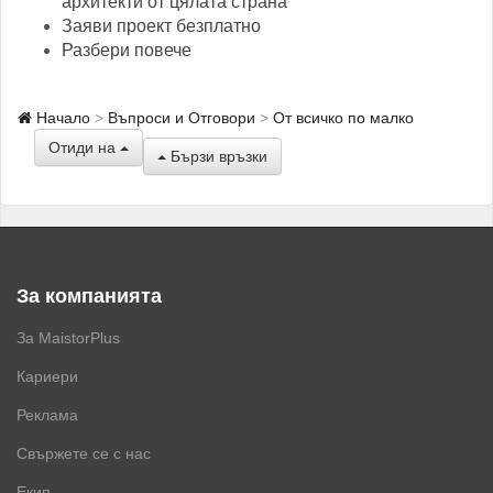
архитекти от цялата страна
Заяви проект безплатно
Разбери повече
Начало
Въпроси и Отговори
От всичко по малко
Отиди на
Бързи връзки
За компанията
За MaistorPlus
Кариери
Реклама
Свържете се с нас
Екип