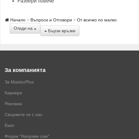
Разбери повече
Начало
Въпроси и Отговори
От всичко по малко
Отиди на
Бързи връзки
За компанията
За MaistorPlus
Кариери
Реклама
Свържете се с нас
Екип
Форум "Направи сам"