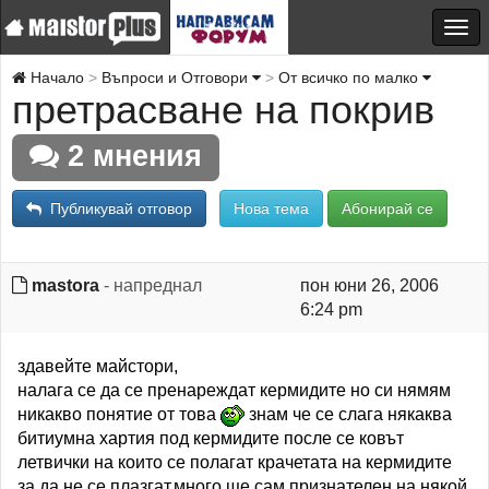
Начало
Въпроси и Отговори
От всичко по малко
претрасване на покрив
2 мнения
Публикувай отговор
Нова тема
Абонирай се
mastora
- напреднал
пон юни 26, 2006
6:24 pm
здавейте майстори,
налага се да се пренареждат кермидите но си нямям
никакво понятие от това
знам че се слага някаква
битиумна хартия под кермидите после се ковът
летвички на които се полагат крачетата на кермидите
за да не се плазгат.много ще сам признателен на някой