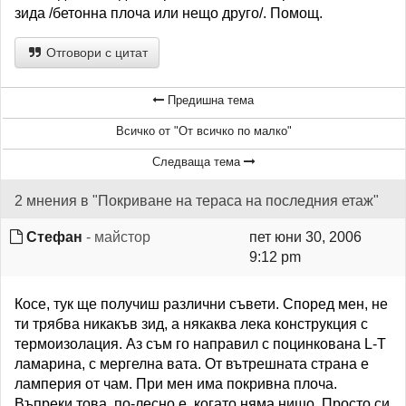
зида /бетонна плоча или нещо друго/. Помощ.
Отговори с цитат
Предишна тема
Всичко от "От всичко по малко"
Следваща тема
2 мнения в "Покриване на тераса на последния етаж"
Стефан
- майстор
пет юни 30, 2006
9:12 pm
Косе, тук ще получиш различни съвети. Според мен, не
ти трябва никакъв зид, а някаква лека конструкция с
термоизолация. Аз съм го направил с поцинкована L-T
ламарина, с мергелна вата. От вътрешната страна е
ламперия от чам. При мен има покривна плоча.
Въпреки това, по-лесно е, когато няма нищо. Просто си