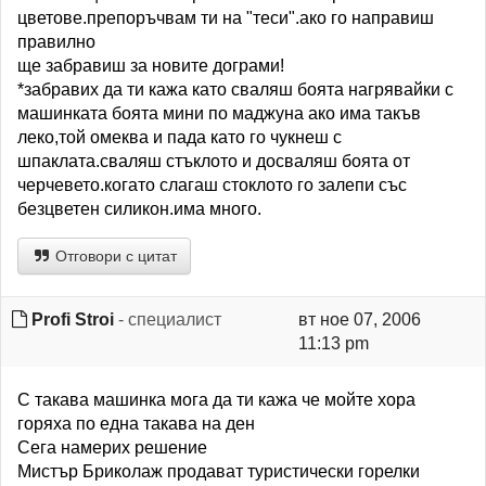
цветове.препоръчвам ти на "теси".ако го направиш
правилно
ще забравиш за новите дограми!
*забравих да ти кажа като сваляш боята нагрявайки с
машинката боята мини по маджуна ако има такъв
леко,той омеква и пада като го чукнеш с
шпаклата.сваляш стъклото и досваляш боята от
черчевето.когато слагаш стоклото го залепи със
безцветен силикон.има много.
Отговори с цитат
Profi Stroi
- специалист
вт ное 07, 2006
11:13 pm
С такава машинка мога да ти кажа че мойте хора
горяха по една такава на ден
Сега намерих решение
Мистър Бриколаж продават туристически горелки