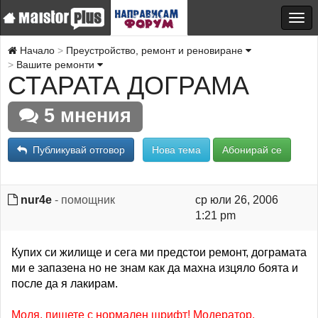
Начало
Преустройство, ремонт и реновиране
Вашите ремонти
СТАРАТА ДОГРАМА
5 мнения
Публикувай отговор
Нова тема
Абонирай се
nur4e
- помощник
ср юли 26, 2006
1:21 pm
Купих си жилище и сега ми предстои ремонт, дограмата
ми е запазена но не знам как да махна изцяло боята и
после да я лакирам.
Моля, пишете с нормален шрифт! Модератор.