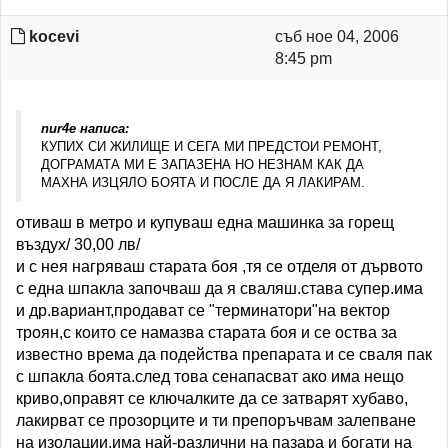
kocevi
съб ное 04, 2006
8:45 pm
nur4e написа:
КУПИХ СИ ЖИЛИЩЕ И СЕГА МИ ПРЕДСТОИ РЕМОНТ,
ДОГРАМАТА МИ Е ЗАПАЗЕНА НО НЕЗНАМ КАК ДА
МАХНА ИЗЦЯЛО БОЯТА И ПОСЛЕ ДА Я ЛАКИРАМ.
отиваш в метро и купуваш една машинка за горещ
въздух/ 30,00 лв/
и с нея нагряваш старата боя ,тя се отделя от дървото
с една шпакла започваш да я сваляш.става супер.има
и др.вариант,продават се "терминатори"на вектор
троян,с които се намазва старата боя и се оства за
известно врема да подейства препарата и се сваля пак
с шпакла боята.след това сенапасват ако има нещо
криво,оправят се ключалките да се затварят хубаво,
лакирват се прозорците и ти препоръчвам залепване
на изолации.има най-различни на пазара и богати на