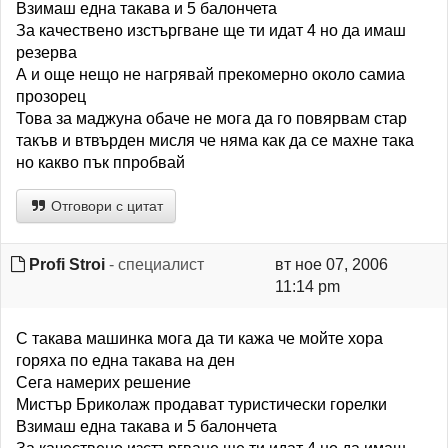
Взимаш една такава и 5 балончета
За качествено изстъргване ще ти идат 4 но да имаш
резерва
А и още нещо не нагрявай прекомерно около самиа
прозорец
Това за маджуна обаче не мога да го повярвам стар
такъв и втвърден мисля че няма как да се махне така
но какво пък ппробвай
Отговори с цитат
Profi Stroi
- специалист
вт ное 07, 2006
11:14 pm
С такава машинка мога да ти кажа че мойте хора
горяха по една такава на ден
Сега намерих решение
Мистър Бриколаж продават туристически горелки
Взимаш една такава и 5 балончета