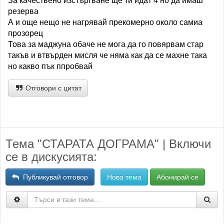
За качествено изстъргване ще ти идат 4 но да имаш
резерва
А и още нещо не нагрявай прекомерно около самиа
прозорец
Това за маджуна обаче не мога да го повярвам стар
такъв и втвърден мисля че няма как да се махне така
но какво пък ппробвай
Отговори с цитат
Тема "СТАРАТА ДОГРАМА" | Включи
се в дискусията:
Публикувай отговор
Нова тема
Абонирай се