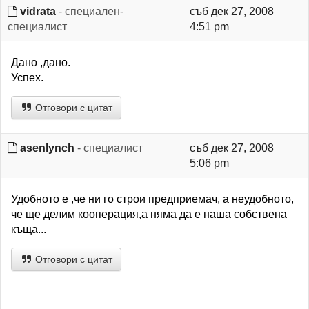
vidrata
- специален-
съб дек 27, 2008
специалист
4:51 pm
Дано ,дано.
Успех.
Отговори с цитат
asenlynch
- специалист
съб дек 27, 2008
5:06 pm
Удобното е ,че ни го строи предприемач, а неудобното,
че ще делим кооперация,а няма да е наша собствена
къща...
Отговори с цитат