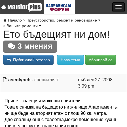
Начало
Преустройство, ремонт и реновиране
Вашите ремонти
Ето бъдещият ни дом!
3 мнения
Публикувай отговор
Нова тема
Абонирай се
asenlynch
- специалист
съб дек 27, 2008
3:09 pm
Привет, знаещи и можещи приятели!
Това е снимка на бъдещото ни жилище.Апартаментът
ни ще бъде на вторият етаж с площ 90 кв. метра.
Две спални,баня с тоалетна,мокро помещение,кухня-
три в едно: кухня,трапезария и хол.