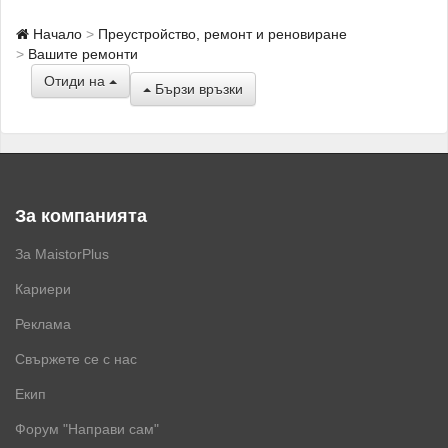
Начало
Преустройство, ремонт и реновиране
Вашите ремонти
Отиди на
Бързи връзки
За компанията
За MaistorPlus
Кариери
Реклама
Свържете се с нас
Екип
Форум "Направи сам"